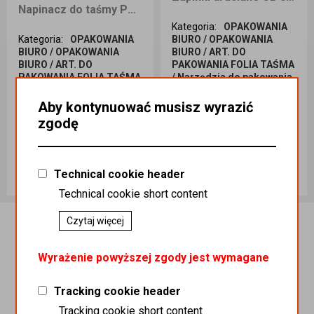
Napinacz do taśmy PP 13-19 mm H-21
Kategoria
:
OPAKOWANIA
Kategoria
:
OPAKOWANIA
BIURO / OPAKOWANIA
BIURO / OPAKOWANIA
BIURO / ART. DO
BIURO / ART. DO
PAKOWANIA FOLIA TAŚMA
PAKOWANIA FOLIA TAŚMA
/ Narzędzia do pakowania
/ Narzędzia do pakowania
/ Zapinki do taśmy PP /
/ Napinacz do taśmy PP
Zapinki druciane
Aby kontynuować musisz wyrazić
Podatek
:
23%
Podatek
:
23%
zgodę
Indeks handlowy
:
Indeks handlowy
:
HAN01774
Zap000004
Koszt dostawy
:
0,00
Koszt dostawy
:
0,00
Ilość sztuk
Ilość sztuk
Technical cookie header
130,00 zł
145,00 zł
Technical cookie short content
Dodaj do koszyka
Dodaj do koszyka
Czytaj więcej
Wyrażenie powyższej zgody jest wymagane
Tracking cookie header
Tracking cookie short content