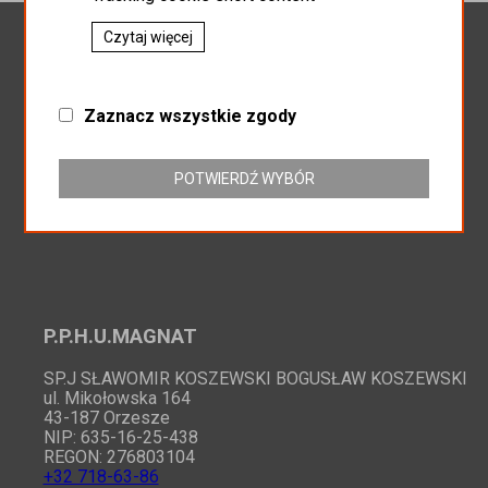
Newsletter
Czytaj więcej
Zaznacz wszystkie zgody
Zapisz do newslettera
POTWIERDŹ WYBÓR
P.P.H.U.MAGNAT
SP.J SŁAWOMIR KOSZEWSKI BOGUSŁAW KOSZEWSKI
ul. Mikołowska 164
43-187 Orzesze
NIP: 635-16-25-438
REGON: 276803104
+32 718-63-86