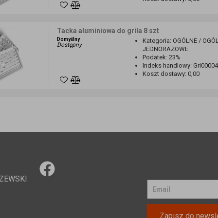
Tacka aluminiowa do grila 8 szt
Domyślny
Kategoria
:
OGÓLNE / OGÓLN
Dostępny
JEDNORAZOWE
Podatek
:
23%
Indeks handlowy
:
Gri0000
Koszt dostawy
:
0,00
ZEWSKI
Zapisz do newsle