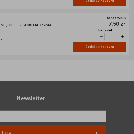
Dodaj do koszyka
Cena artykułu
7,50 zł
E / GRILL / TACKI NACZYNIA
Ilość sztuk
47
Dodaj do koszyka
Newsletter
ttera