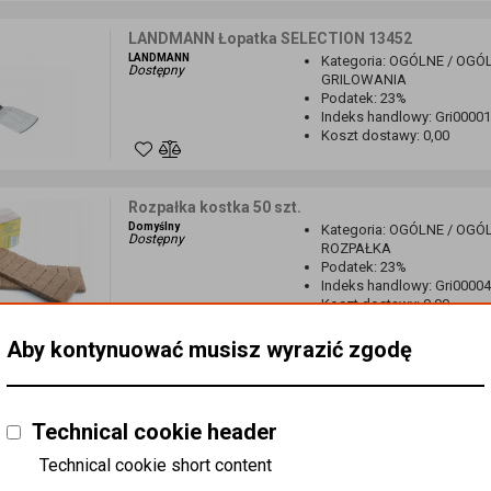
LANDMANN Łopatka SELECTION 13452
LANDMANN
Kategoria
:
OGÓLNE / OGÓL
Dostępny
GRILOWANIA
Podatek
:
23%
Indeks handlowy
:
Gri0000
Koszt dostawy
:
0,00
Rozpałka kostka 50 szt.
Domyślny
Kategoria
:
OGÓLNE / OGÓLN
Dostępny
ROZPAŁKA
Podatek
:
23%
Indeks handlowy
:
Gri0000
Koszt dostawy
:
0,00
Aby kontynuować musisz wyrazić zgodę
Tacka aluminiowa do grila 5 szt
Domyślny
Kategoria
:
OGÓLNE / OGÓLN
Dostępny
JEDNORAZOWE
Technical cookie header
Podatek
:
23%
Indeks handlowy
:
Gri0000
Technical cookie short content
Koszt dostawy
:
0,00