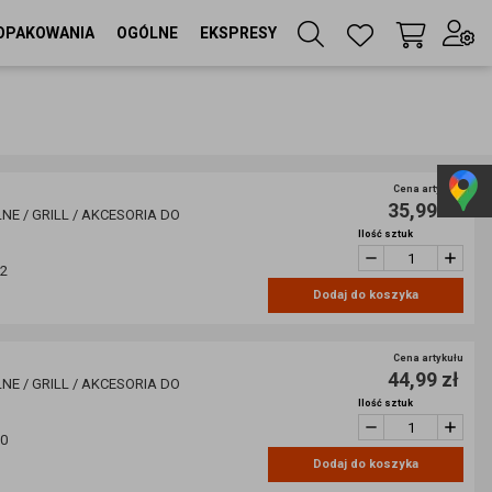
OPAKOWANIA
OGÓLNE
EKSPRESY
Twój koszyk
(
0
szt
)
Zaloguj się
lub
Cena artykułu
35,99 zł
Zarejestruj się
NE / GRILL / AKCESORIA DO
Ilość sztuk
12
Dodaj do koszyka
Język
PL
Cena artykułu
Waluta
44,99 zł
NE / GRILL / AKCESORIA DO
zł
Ilość sztuk
20
Dodaj do koszyka