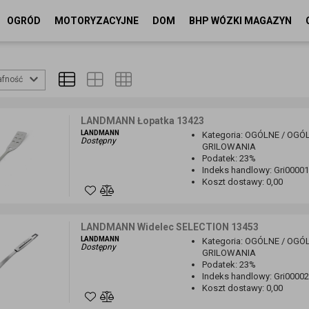
OGRÓD
MOTORYZACYJNE
DOM
BHP WÓZKI MAGAZYN
afność
LANDMANN Łopatka 13423
LANDMANN
Kategoria
:
OGÓLNE / OGÓL
Dostępny
GRILOWANIA
Podatek
:
23%
Indeks handlowy
:
Gri0000
Koszt dostawy
:
0,00
LANDMANN Widelec SELECTION 13453
LANDMANN
Kategoria
:
OGÓLNE / OGÓL
Dostępny
GRILOWANIA
Podatek
:
23%
Indeks handlowy
:
Gri0000
Koszt dostawy
:
0,00