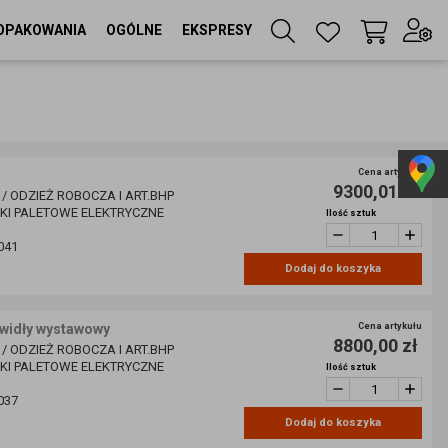
OPAKOWANIA
OGÓLNE
EKSPRESY
Twój koszyk
(
0
szt
)
Zaloguj się
lub
Cena artykułu
9300,01 zł
Zarejestruj się
 / ODZIEŻ ROBOCZA I ART.BHP
ZKI PALETOWE ELEKTRYCZNE
Ilość sztuk
041
Dodaj do koszyka
Język
PL
 widły wystawowy
Cena artykułu
Waluta
8800,00 zł
 / ODZIEŻ ROBOCZA I ART.BHP
zł
ZKI PALETOWE ELEKTRYCZNE
Ilość sztuk
037
Dodaj do koszyka