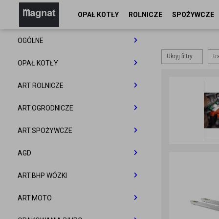
OPAŁ KOTŁY
ROLNICZE
SPOŻYWCZE
OGÓLNE
Ukryj filtry
tr
OGÓLNE
OPAŁ KOTŁY
ŻARÓWKI LED
OPAŁ KOTŁY
ART ROLNICZE
ARTYKUŁY DEKORACYJNE
ŻARÓWKI LED MAXLED
KOTŁY
ART ROLNICZE
ART.OGRODNICZE
ART. BUDOWLANE
SERWETKI
WĘGIEL
KOTŁY NA PELLET
WORKI
ART.OGRODNICZE
ART.SPOŻYWCZE
CHEMIA BASENOWA
SŁOMKI
Pędzle
Serwetki z nadrukiem
PELLET DRZEWNY
KOTŁY NA EKOGROSZEK
ORZECH
KOTŁY SAS
Worki Bigbag
Worki Raszlowe
ZIEMIA KORA
ART SPOŻYWCZE
AGD
BATERIE
ŚWIECZKI FONTANNY
Wałki
Serwetki gastronomiczne
BRYKIET DRZEWNY
KOTŁY NA DRZEWO WĘGIEL
GROSZEK
PELLET DRZEWNY
KOTŁY TEKLA
KOTŁY SAS
FOLIA ROLNICZA
Worki ażurowe
POLSKIE
BIOPON
ZIEMIA
TORTOWE
ART.SPOŻYWCZE
AG DOM
ART.BHP WÓZKI
GRILL
Serwetki ażurowe
BRYKIET DRZEWNY
KOTŁY TEKLA
SIATKA ROLNICZA
Worki Polipropylen Ekogroszek
FOLIA DO SIANOKISZONKI
CHIŃSKIE
BROS
KORA
TRAWA
BALONY
BAKALIE
OLIWA
CHEMIA GOSPODARCZA
ODZIEŻ ROBOCZA I ART.BHP
ART.MOTO
ART.ŚWIĄTECZNE
GRILLE GAZOWE
SZNUREK ROLNICZY
Worki na roli do maszyn
FOLIA DO PRYZMY
SIATKA ROLNICZA 123X2000M
FOLIA DO SIANOKISZONEK 50
OCHRONA ROŚLIN
KWIATY
TRUTKI NA GRYZONIE
TRAWA
WSTĄŻKI
KAWY HERBATA
PRZETWORY
ORZECHY
ART.PAPIEROWE
CHEMIA GOSPODARCZA
UBRANIA
ART. MOTO