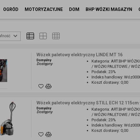
OGRÓD
MOTORYZACYJNE
DOM
BHP WÓZKI MAGAZYN
afność
Wózek paletowy elektryczny LINDE MT 16
Domyślny
Kategoria
:
ART.BHP WÓZKI
Dostępny
/ WÓZKI PALETOWE / WÓ
Podatek
:
23%
Indeks handlowy
:
Wóz000
Koszt dostawy
:
0,00
Wózek paletowy elektryczny STILL ECH 12 115cm
Domyślny
Kategoria
:
ART.BHP WÓZKI
Dostępny
/ WÓZKI PALETOWE / WÓ
Podatek
:
23%
Indeks handlowy
:
Wóz000
Koszt dostawy
:
0,00