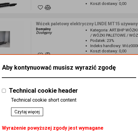
Koszt dostawy
:
0,00
Wózek paletowy elektryczny LINDE MT15 używany
Domyślny
Kategoria
:
ART.BHP WÓZKI
Dostępny
/ WÓZKI PALETOWE / WÓ
Podatek
:
23%
Indeks handlowy
:
Wóz000
Koszt dostawy
:
0,00
Aby kontynuować musisz wyrazić zgodę
Wózek paletowy elektryczny Still 12
Domyślny
Kategoria
:
ART.BHP WÓZKI
Dostępny
/ WÓZKI PALETOWE / WÓ
Podatek
:
23%
Technical cookie header
Indeks handlowy
:
Wóz000
Koszt dostawy
:
0,00
Technical cookie short content
Czytaj więcej
Wózki paletowe AC 25 80cm
AC
Kategoria
:
ART.BHP WÓZKI
Wyrażenie powyższej zgody jest wymagane
Dostępny
/ WÓZKI PALETOWE / WÓ
Podatek
:
23%