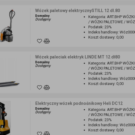
Wózek paletowy elektrycznySTILL 12 dl.80
Domyślny
Kategoria
:
ART.BHP WÓZKI
Dostępny
/ WÓZKI PALETOWE / WÓ
Podatek
:
23%
Indeks handlowy
:
Wóz000
Koszt dostawy
:
0,00
Wózek paleciak elektryk LINDE MT 12 dł80
Domyślny
Kategoria
:
ART.BHP WÓZKI
Dostępny
/ WÓZKI PALETOWE / WÓ
Podatek
:
23%
Indeks handlowy
:
Wóz000
Koszt dostawy
:
0,00
Elektryczny wózek podnośnikowy Heli DC12
Domyślny
Kategoria
:
ART.BHP WÓZKI
Dostępny
/ WÓZKI PALETOWE / WÓ
Podatek
:
23%
Indeks handlowy
:
Wóz000
Koszt dostawy
:
0,00