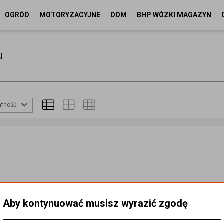
OGRÓD
MOTORYZACYJNE
DOM
BHP WÓZKI MAGAZYN
u
afność
Aby kontynuować musisz wyrazić zgodę