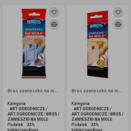
Dodaj do koszyka
Dodaj do koszyka
Bros zawieszka na mole lawenda
Bros zawieszka na mole kwiat pomarańczy
Kategoria
:
Kategoria
:
ART.OGRODNICZE /
ART.OGRODNICZE /
ART.OGRODNICZE / BROS /
ART.OGRODNICZE / BROS /
ZAWIESZKI NA MOLE
ZAWIESZKI NA MOLE
Podatek
:
23%
Podatek
:
23%
Indeks handlowy
:
Indeks handlowy
: