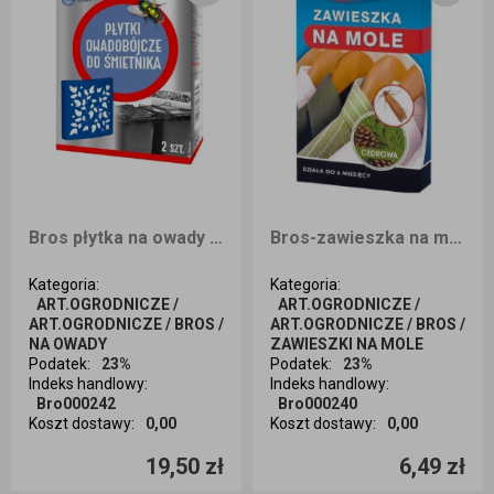
Bros płytka na owady do śmietników
Bros-zawieszka na mole cedr
Kategoria
:
Kategoria
:
ART.OGRODNICZE /
ART.OGRODNICZE /
ART.OGRODNICZE / BROS /
ART.OGRODNICZE / BROS /
NA OWADY
ZAWIESZKI NA MOLE
Podatek
:
23%
Podatek
:
23%
Indeks handlowy
:
Indeks handlowy
:
Bro000242
Bro000240
Koszt dostawy
:
0,00
Koszt dostawy
:
0,00
Ilość sztuk
Ilość sztuk
19,50 zł
6,49 zł