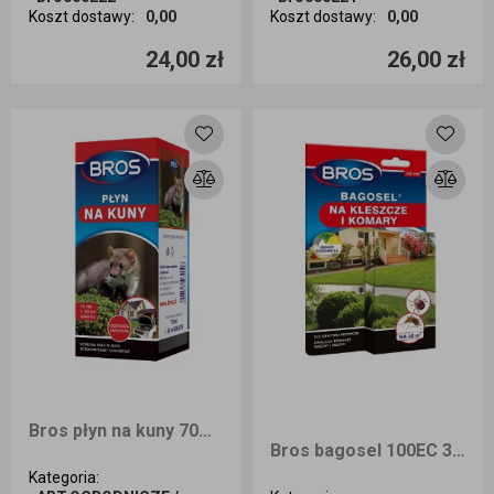
Koszt dostawy
:
0,00
Koszt dostawy
:
0,00
Ilość sztuk
Ilość sztuk
24,00 zł
26,00 zł
Dodaj do koszyka
Dodaj do koszyka
Bros płyn na kuny 70ml + 30 ml gratis
Bros bagosel 100EC 30ml/ oprysk komary
Kategoria
: