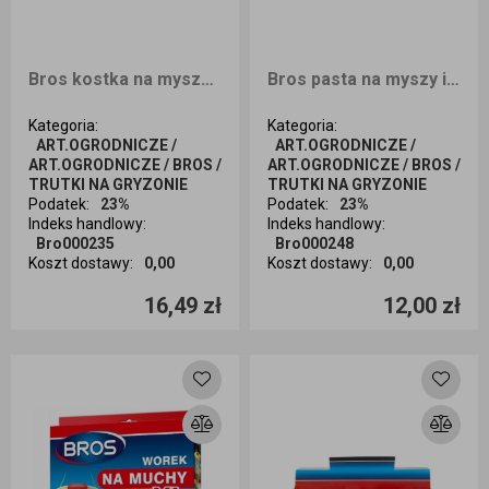
Bros kostka na myszy i szczury 250g
Bros pasta na myszy i szczury 150g
Kategoria
:
Kategoria
:
ART.OGRODNICZE /
ART.OGRODNICZE /
ART.OGRODNICZE / BROS /
ART.OGRODNICZE / BROS /
TRUTKI NA GRYZONIE
TRUTKI NA GRYZONIE
Podatek
:
23%
Podatek
:
23%
Indeks handlowy
:
Indeks handlowy
:
Bro000235
Bro000248
Koszt dostawy
:
0,00
Koszt dostawy
:
0,00
Ilość sztuk
Ilość sztuk
16,49 zł
12,00 zł
Dodaj do koszyka
Dodaj do koszyka