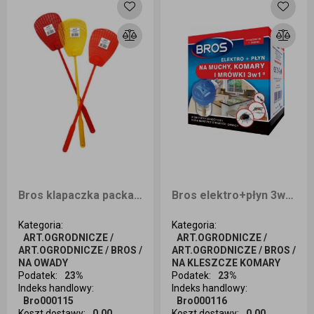
Bros klapaczka packa na muchy MAX
Bros elektro+płyn 3w1 muchy,komary,mrówk
Kategoria
:
Kategoria
:
ART.OGRODNICZE /
ART.OGRODNICZE /
ART.OGRODNICZE / BROS /
ART.OGRODNICZE / BROS /
NA OWADY
NA KLESZCZE KOMARY
Podatek
:
23%
Podatek
:
23%
Indeks handlowy
:
Indeks handlowy
:
Bro000115
Bro000116
Koszt dostawy
:
0,00
Koszt dostawy
:
0,00