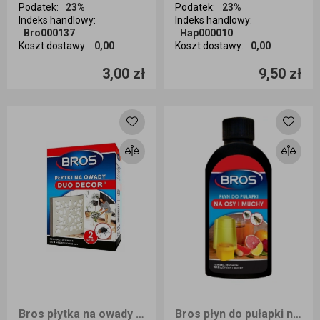
Podatek
:
23%
Podatek
:
23%
Indeks handlowy
:
Indeks handlowy
:
Bro000137
Hap000010
Koszt dostawy
:
0,00
Koszt dostawy
:
0,00
Ilość sztuk
Ilość sztuk
3,00 zł
9,50 zł
Dodaj do koszyka
Dodaj do koszyka
Bros płytka na owady DUO DECOR 2szt.
Bros płyn do pułapki na osy 200 ml