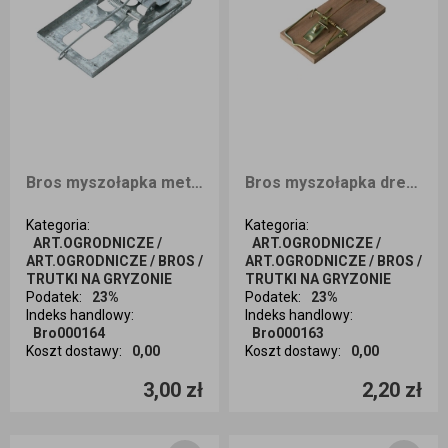
Bros myszołapka metalowa
Bros myszołapka drewniana
Kategoria
:
Kategoria
:
ART.OGRODNICZE /
ART.OGRODNICZE /
ART.OGRODNICZE / BROS /
ART.OGRODNICZE / BROS /
TRUTKI NA GRYZONIE
TRUTKI NA GRYZONIE
Podatek
:
23%
Podatek
:
23%
Indeks handlowy
:
Indeks handlowy
:
Bro000164
Bro000163
Koszt dostawy
:
0,00
Koszt dostawy
:
0,00
Ilość sztuk
Ilość sztuk
3,00 zł
2,20 zł
Dodaj do koszyka
Dodaj do koszyka