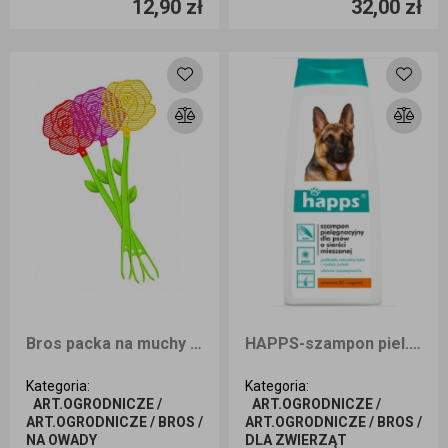
12,90 zł
32,00 zł
Dodaj do koszyka
Dodaj do koszyka
Bros packa na muchy kwiatek
HAPPS-szampon piel. pies mieszana 200ml
Kategoria
:
Kategoria
:
ART.OGRODNICZE /
ART.OGRODNICZE /
ART.OGRODNICZE / BROS /
ART.OGRODNICZE / BROS /
NA OWADY
DLA ZWIERZĄT