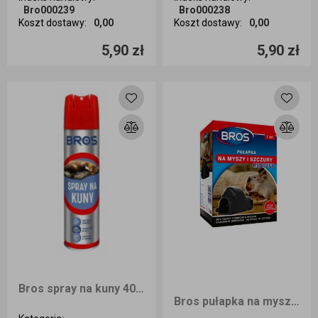
Bro000239
Bro000238
Koszt dostawy
:
0,00
Koszt dostawy
:
0,00
Ilość sztuk
Ilość sztuk
5,90 zł
5,90 zł
Dodaj do koszyka
Dodaj do koszyka
Bros spray na kuny 400ml
Bros pułapka na myszy i szczury MONSTER