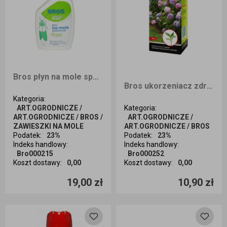
Bros płyn na mole spożywcze ZM 500ml
Bros ukorzeniacz zdrewniałe 50g
Kategoria
:
ART.OGRODNICZE /
Kategoria
:
ART.OGRODNICZE / BROS /
ART.OGRODNICZE /
ZAWIESZKI NA MOLE
ART.OGRODNICZE / BROS
Podatek
:
23%
Podatek
:
23%
Indeks handlowy
:
Indeks handlowy
:
Bro000215
Bro000252
Koszt dostawy
:
0,00
Koszt dostawy
:
0,00
Ilość sztuk
Ilość sztuk
19,00 zł
10,90 zł
Dodaj do koszyka
Dodaj do koszyka