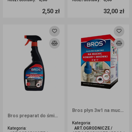
Ilość sztuk
Ilość sztuk
2,50 zł
32,00 zł
Dodaj do koszyka
Dodaj do koszyka
Bros płyn 3w1 na muchy komary i mrówki
Bros preparat do śmietników 2w1 500ml
Kategoria
:
Kategoria
:
ART.OGRODNICZE /