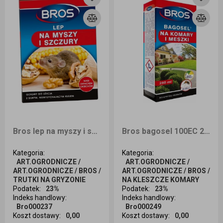
Bros lep na myszy i szczury
Bros bagosel 100EC 250ml / oprysk
Kategoria
:
Kategoria
:
ART.OGRODNICZE /
ART.OGRODNICZE /
ART.OGRODNICZE / BROS /
ART.OGRODNICZE / BROS /
TRUTKI NA GRYZONIE
NA KLESZCZE KOMARY
Podatek
:
23%
Podatek
:
23%
Indeks handlowy
:
Indeks handlowy
:
Bro000237
Bro000249
Koszt dostawy
:
0,00
Koszt dostawy
:
0,00
Ilość sztuk
Ilość sztuk