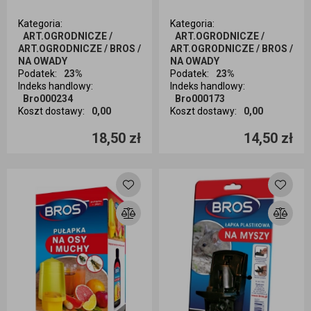
Kategoria
:
Kategoria
:
ART.OGRODNICZE /
ART.OGRODNICZE /
ART.OGRODNICZE / BROS /
ART.OGRODNICZE / BROS /
NA OWADY
NA OWADY
Podatek
:
23%
Podatek
:
23%
Indeks handlowy
:
Indeks handlowy
:
Bro000234
Bro000173
Koszt dostawy
:
0,00
Koszt dostawy
:
0,00
Ilość sztuk
Ilość sztuk
18,50 zł
14,50 zł
Dodaj do koszyka
Dodaj do koszyka