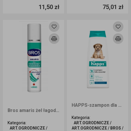
11,50 zł
75,01 zł
Dodaj do koszyka
Dodaj do koszyka
HAPPS-szampon dla szczeniąt 200ml
Bros amaris żel łagodzący 50ml
Kategoria
:
Kategoria
:
ART.OGRODNICZE /
ART.OGRODNICZE /
ART.OGRODNICZE / BROS /