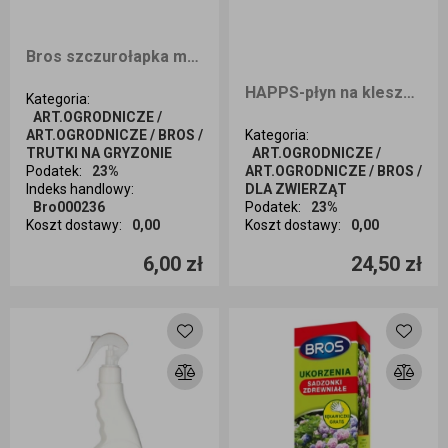
Bros szczurołapka metalowa
HAPPS-płyn na kleszcze i komary 200ml
Kategoria
:
ART.OGRODNICZE /
ART.OGRODNICZE / BROS /
Kategoria
:
TRUTKI NA GRYZONIE
ART.OGRODNICZE /
Podatek
:
23%
ART.OGRODNICZE / BROS /
Indeks handlowy
:
DLA ZWIERZĄT
Bro000236
Podatek
:
23%
Koszt dostawy
:
0,00
Koszt dostawy
:
0,00
Ilość sztuk
Ilość sztuk
6,00 zł
24,50 zł
Dodaj do koszyka
Dodaj do koszyka