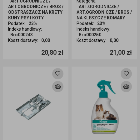
ART.OGRODNICZE /
Kategoria
:
ART.OGRODNICZE / BROS /
ART.OGRODNICZE /
ODSTRASZACZ NA KRETY
ART.OGRODNICZE / BROS /
KUNY PSY I KOTY
NA KLESZCZE KOMARY
Podatek
:
23%
Podatek
:
23%
Indeks handlowy
:
Indeks handlowy
:
Bro000243
Bro000250
Koszt dostawy
:
0,00
Koszt dostawy
:
0,00
Ilość sztuk
Ilość sztuk
20,80 zł
21,00 zł
Dodaj do koszyka
Dodaj do koszyka