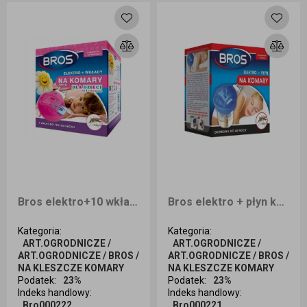
Bros elektro+10 wkładów dzieci V
Bros elektro + płyn komary
Kategoria
:
Kategoria
:
ART.OGRODNICZE /
ART.OGRODNICZE /
ART.OGRODNICZE / BROS /
ART.OGRODNICZE / BROS /
NA KLESZCZE KOMARY
NA KLESZCZE KOMARY
Podatek
:
23%
Podatek
:
23%
Indeks handlowy
:
Indeks handlowy
:
Bro000222
Bro000221