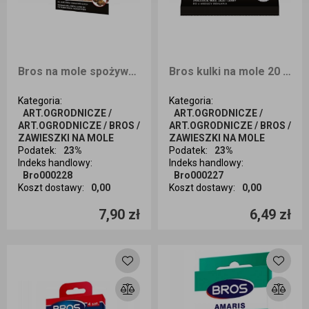
Bros na mole spożywcze MAX
Bros kulki na mole 20 sztuk
Kategoria
:
Kategoria
:
ART.OGRODNICZE /
ART.OGRODNICZE /
ART.OGRODNICZE / BROS /
ART.OGRODNICZE / BROS /
ZAWIESZKI NA MOLE
ZAWIESZKI NA MOLE
Podatek
:
23%
Podatek
:
23%
Indeks handlowy
:
Indeks handlowy
:
Bro000228
Bro000227
Koszt dostawy
:
0,00
Koszt dostawy
:
0,00
Ilość sztuk
Ilość sztuk
7,90 zł
6,49 zł
Dodaj do koszyka
Dodaj do koszyka