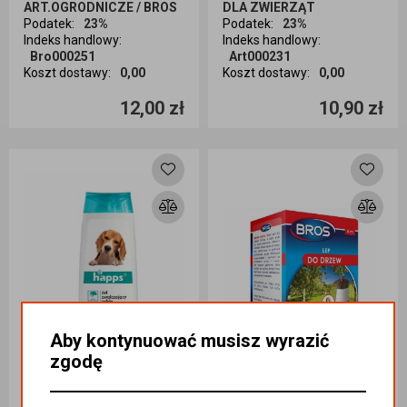
ART.OGRODNICZE / BROS
DLA ZWIERZĄT
Podatek
:
23%
Podatek
:
23%
Indeks handlowy
:
Indeks handlowy
:
Bro000251
Art000231
Koszt dostawy
:
0,00
Koszt dostawy
:
0,00
Ilość sztuk
Ilość sztuk
12,00 zł
10,90 zł
Dodaj do koszyka
Dodaj do koszyka
Aby kontynuować musisz wyrazić
zgodę