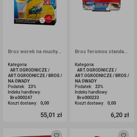
Bros worek na muchy XL
Bros feromox standart/lep na karaluchy
Kategoria
:
Kategoria
:
ART.OGRODNICZE /
ART.OGRODNICZE /
ART.OGRODNICZE / BROS /
ART.OGRODNICZE / BROS /
NA OWADY
NA OWADY
Podatek
:
23%
Podatek
:
23%
Indeks handlowy
:
Indeks handlowy
:
Bro000247
Bro000233
Koszt dostawy
:
0,00
Koszt dostawy
:
0,00
Ilość sztuk
Ilość sztuk
55,01 zł
6,20 zł
Dodaj do koszyka
Dodaj do koszyka