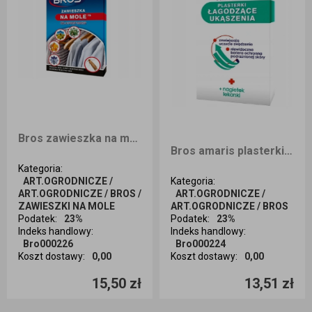
Bros zawieszka na mole 4 pory roku
Bros amaris plasterki łagodzące 20szt
Kategoria
:
ART.OGRODNICZE /
Kategoria
:
ART.OGRODNICZE / BROS /
ART.OGRODNICZE /
ZAWIESZKI NA MOLE
ART.OGRODNICZE / BROS
Podatek
:
23%
Podatek
:
23%
Indeks handlowy
:
Indeks handlowy
:
Bro000226
Bro000224
Koszt dostawy
:
0,00
Koszt dostawy
:
0,00
Ilość sztuk
Ilość sztuk
15,50 zł
13,51 zł
Dodaj do koszyka
Dodaj do koszyka