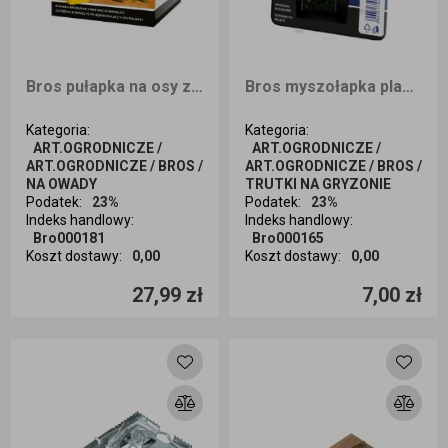
Bros pułapka na osy z płynem
Bros myszołapka plastikowa
Kategoria
:
Kategoria
:
ART.OGRODNICZE /
ART.OGRODNICZE /
ART.OGRODNICZE / BROS /
ART.OGRODNICZE / BROS /
NA OWADY
TRUTKI NA GRYZONIE
Podatek
:
23%
Podatek
:
23%
Indeks handlowy
:
Indeks handlowy
:
Bro000181
Bro000165
Koszt dostawy
:
0,00
Koszt dostawy
:
0,00
Ilość sztuk
Ilość sztuk
27,99 zł
7,00 zł
Dodaj do koszyka
Dodaj do koszyka