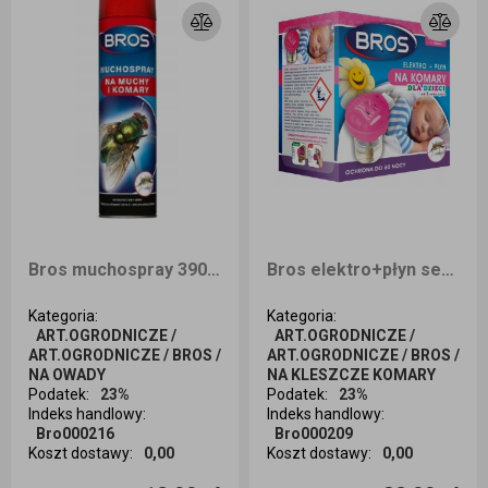
Bros muchospray 390/250 ml
Bros elektro+płyn sensiti 60 nocy dzieci
Kategoria
:
Kategoria
:
ART.OGRODNICZE /
ART.OGRODNICZE /
ART.OGRODNICZE / BROS /
ART.OGRODNICZE / BROS /
NA OWADY
NA KLESZCZE KOMARY
Podatek
:
23%
Podatek
:
23%
Indeks handlowy
:
Indeks handlowy
:
Bro000216
Bro000209
Koszt dostawy
:
0,00
Koszt dostawy
:
0,00
Ilość sztuk
Ilość sztuk