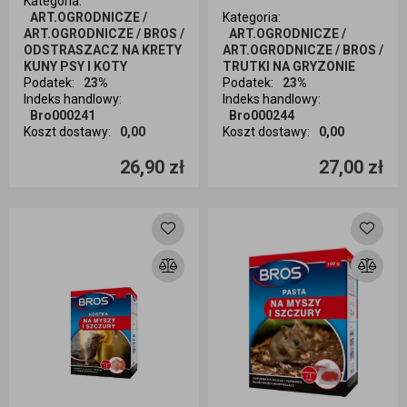
Kategoria
:
ART.OGRODNICZE /
Kategoria
:
ART.OGRODNICZE / BROS /
ART.OGRODNICZE /
ODSTRASZACZ NA KRETY
ART.OGRODNICZE / BROS /
KUNY PSY I KOTY
TRUTKI NA GRYZONIE
Podatek
:
23%
Podatek
:
23%
Indeks handlowy
:
Indeks handlowy
:
Bro000241
Bro000244
Koszt dostawy
:
0,00
Koszt dostawy
:
0,00
Ilość sztuk
Ilość sztuk
26,90 zł
27,00 zł
Dodaj do koszyka
Dodaj do koszyka