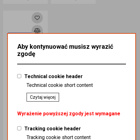
Dodaj do
Dodaj do
koszyka
koszyka
Aby kontynuować musisz wyrazić
zgodę
Technical cookie header
Technical cookie short content
Czytaj więcej
Foremka aluminiowa R61G 600 ml
Wyrażenie powyższej zgody jest wymagane
Kategoria
:
OPAKOWANIA
BIURO /
Tracking cookie header
OPAKOWANIA
Tracking cookie short content
BIURO /