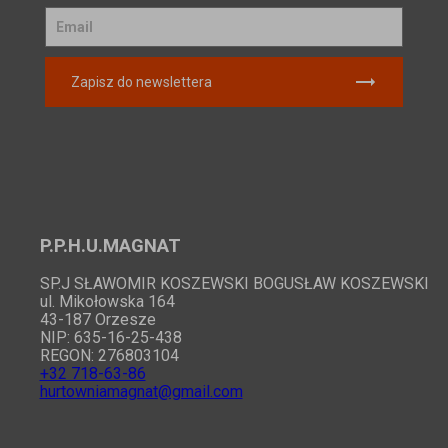
Zapisz do newslettera
P.P.H.U.MAGNAT
SP.J SŁAWOMIR KOSZEWSKI BOGUSŁAW KOSZEWSKI
ul. Mikołowska 164
43-187 Orzesze
NIP: 635-16-25-438
REGON: 276803104
+32 718-63-86
hurtowniamagnat@gmail.com