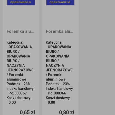
Foremka alumin. R38G X1 259/116/30 650ml
Foremka aluminiowa 196 (R59) 1000ml
Kategoria
:
Kategoria
:
OPAKOWANIA
OPAKOWANIA
BIURO /
BIURO /
OPAKOWANIA
OPAKOWANIA
BIURO /
BIURO /
NACZYNIA
NACZYNIA
JEDNORAZOWE
JEDNORAZOWE
/ Foremki
/ Foremki
aluminiowe
aluminiowe
Podatek
:
23%
Podatek
:
23%
Indeks handlowy
:
Indeks handlowy
:
Poj000367
Poj000366
Koszt dostawy
:
Koszt dostawy
:
0,00
0,00
Ilość sztuk
Ilość sztuk
0,65 zł
0,80 zł