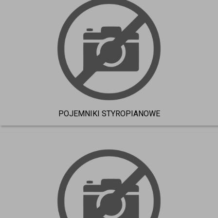
jednorazowy na żywność, który pozwala zachować higienę, 
strukturę potrawy i jej atrakcyjny wygląd. Magnat oferuje 
szeroką gamę produktów o różnym przeznaczeniu, dzięki 
czemu restauracje, cukiernie i firmy cateringowe mogą 
dopasować opakowanie do charakteru dania. Pojemniki 
styropianowe sprawdzają się w daniach obiadowych, modele na 
sałatki ułatwiają estetyczną prezentację lekkich potraw, 
natomiast pojemniki na ciasto zabezpieczają delikatne wypieki 
w transporcie. 
Rola hurtowni Magnat na rynku 
opakowań 
POJEMNIKI STYROPIANOWE
Magnat to przykład firmy, która wypracowała stabilną pozycję w 
segmencie, w którym dominują profesjonalne hurtownie 
opakowań jednorazowych. Dzięki szerokiemu asortymentowi i 
stałej dostępności produktów firma wspiera przedsiębiorców w 
codziennych działaniach operacyjnych. Klienci zyskują dostęp 
do pojemników dostosowanych do różnych typów potraw, a 
także do rozwiązań zgodnych z aktualnymi trendami rynkowymi, 
w tym opakowań recyklingowych. Taka oferta pozwala 
gastronomii działać sprawnie, bezpiecznie i zgodnie z 
wymaganiami współczesnych konsumentów. 