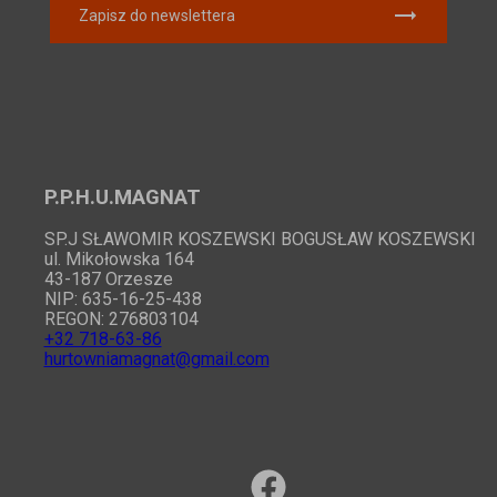
Zapisz do newslettera
P.P.H.U.MAGNAT
SP.J SŁAWOMIR KOSZEWSKI BOGUSŁAW KOSZEWSKI
ul. Mikołowska 164
43-187 Orzesze
NIP: 635-16-25-438
REGON: 276803104
+32 718-63-86
hurtowniamagnat@gmail.com