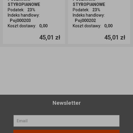
STYROPIANOWE
STYROPIANOWE
Podatek
:
23%
Podatek
:
23%
Indeks handlowy
:
Indeks handlowy
:
Poj000203
Poj000202
Koszt dostawy
:
0,00
Koszt dostawy
:
0,00
Ilość sztuk
Ilość sztuk
45,01 zł
45,01 zł
Dodaj do koszyka
Dodaj do koszyka
Newsletter