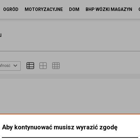
OGRÓD
MOTORYZACYJNE
DOM
BHP WÓZKI MAGAZYN
u
afność
Aby kontynuować musisz wyrazić zgodę