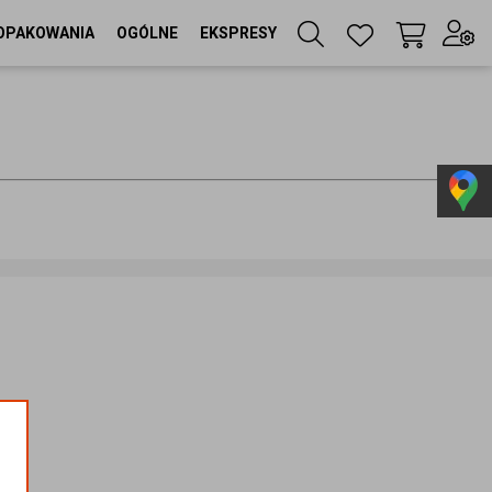
OPAKOWANIA
OGÓLNE
EKSPRESY
Twój koszyk
(
0
szt
)
Zaloguj się
lub
Zarejestruj się
Język
PL
Waluta
zł