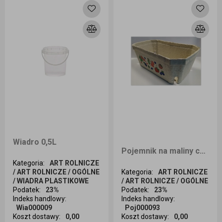
Wiadro 0,5L
Pojemnik na maliny czeskie 500g 50 sztuk
Kategoria
:
ART ROLNICZE
/ ART ROLNICZE / OGÓLNE
Kategoria
:
ART ROLNICZE
/ WIADRA PLASTIKOWE
/ ART ROLNICZE / OGÓLNE
Podatek
:
23%
Podatek
:
23%
Indeks handlowy
:
Indeks handlowy
:
Wia000009
Poj000093
Koszt dostawy
:
0,00
Koszt dostawy
:
0,00
Ilość sztuk
Ilość sztuk