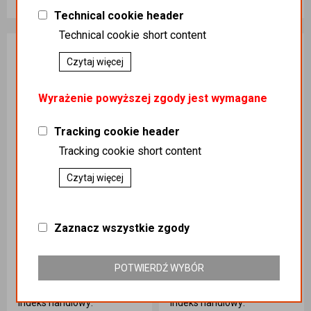
45,01 zł
22,50 zł
Technical cookie header
Dodaj do koszyka
Dodaj do koszyka
Technical cookie short content
Czytaj więcej
Wyrażenie powyższej zgody jest wymagane
Tracking cookie header
Tracking cookie short content
Czytaj więcej
Zaznacz wszystkie zgody
Pojemnik na maliny Berigard 500g 10 sztuk Nadruk
Pojemnik na maliny czeskie 250g 1080szt.
Kategoria
:
ART ROLNICZE
Kategoria
:
ART ROLNICZE
POTWIERDŹ WYBÓR
/ ART ROLNICZE / OGÓLNE
/ ART ROLNICZE / OGÓLNE
Podatek
:
23%
Podatek
:
23%
Indeks handlowy
:
Indeks handlowy
: