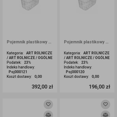
Pojemnik plastikowy na owoce 1kg 1152szt
Pojemnik plastikowy na owoce 1kg 576szt.
Kategoria
:
ART ROLNICZE
Kategoria
:
ART ROLNICZE
/ ART ROLNICZE / OGÓLNE
/ ART ROLNICZE / OGÓLNE
Podatek
:
23%
Podatek
:
23%
Indeks handlowy
:
Indeks handlowy
:
Poj000121
Poj000120
Koszt dostawy
:
0,00
Koszt dostawy
:
0,00
Ilość sztuk
Ilość sztuk
392,00 zł
196,00 zł
Dodaj do koszyka
Dodaj do koszyka