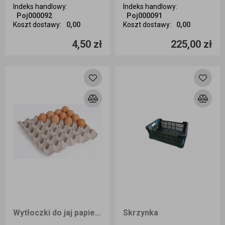
Indeks handlowy
:
Indeks handlowy
:
Poj000092
Poj000091
Koszt dostawy
:
0,00
Koszt dostawy
:
0,00
Ilość sztuk
Ilość sztuk
4,50 zł
225,00 zł
Dodaj do koszyka
Dodaj do koszyka
Wytłoczki do jaj papierowe na 30 jaj 1000 sztuk
Skrzynka