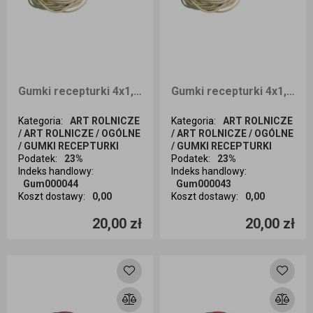
Gumki recepturki 4x1,2 1kg
Gumki recepturki 4x1,1 1kg
Kategoria
:
ART ROLNICZE
Kategoria
:
ART ROLNICZE
/ ART ROLNICZE / OGÓLNE
/ ART ROLNICZE / OGÓLNE
/ GUMKI RECEPTURKI
/ GUMKI RECEPTURKI
Podatek
:
23%
Podatek
:
23%
Indeks handlowy
:
Indeks handlowy
:
Gum000044
Gum000043
Koszt dostawy
:
0,00
Koszt dostawy
:
0,00
Ilość sztuk
Ilość sztuk
20,00 zł
20,00 zł
Dodaj do koszyka
Dodaj do koszyka