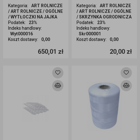
Kategoria
:
ART ROLNICZE
Kategoria
:
ART ROLNICZE
/ ART ROLNICZE / OGÓLNE
/ ART ROLNICZE / OGÓLNE
/ WYTŁOCZKI NA JAJKA
/ SKRZYNKA OGRODNICZA
Podatek
:
23%
Podatek
:
23%
Indeks handlowy
:
Indeks handlowy
:
Wyt000016
Skr000001
Koszt dostawy
:
0,00
Koszt dostawy
:
0,00
Ilość sztuk
Ilość sztuk
650,01 zł
20,00 zł
Dodaj do koszyka
Dodaj do koszyka