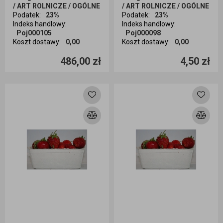
/ ART ROLNICZE / OGÓLNE
/ ART ROLNICZE / OGÓLNE
Podatek
:
23%
Podatek
:
23%
Indeks handlowy
:
Indeks handlowy
:
Poj000105
Poj000098
Koszt dostawy
:
0,00
Koszt dostawy
:
0,00
Ilość sztuk
Ilość sztuk
486,00 zł
4,50 zł
Dodaj do koszyka
Dodaj do koszyka