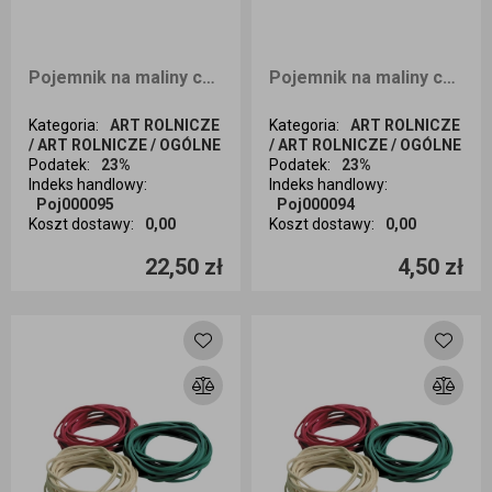
Pojemnik na maliny czeskie 500g 50 sztuk bez nadruku
Pojemnik na maliny czeskie 500g 10 sztuk bez nadruku
Kategoria
:
ART ROLNICZE
Kategoria
:
ART ROLNICZE
/ ART ROLNICZE / OGÓLNE
/ ART ROLNICZE / OGÓLNE
Podatek
:
23%
Podatek
:
23%
Indeks handlowy
:
Indeks handlowy
:
Poj000095
Poj000094
Koszt dostawy
:
0,00
Koszt dostawy
:
0,00
Ilość sztuk
Ilość sztuk
22,50 zł
4,50 zł
Dodaj do koszyka
Dodaj do koszyka