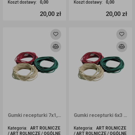
Koszt dostawy
:
0,00
Koszt dostawy
:
0,00
Ilość sztuk
Ilość sztuk
20,00 zł
20,00 zł
Dodaj do koszyka
Dodaj do koszyka
Gumki recepturki 7x1,5 1kg
Gumki recepturki 6x3 1kg
Kategoria
:
ART ROLNICZE
Kategoria
:
ART ROLNICZE
/ ART ROLNICZE / OGÓLNE
/ ART ROLNICZE / OGÓLNE