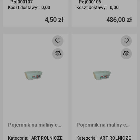
Poj000107
Poj000106
Koszt dostawy
:
0,00
Koszt dostawy
:
0,00
Ilość sztuk
Ilość sztuk
4,50 zł
486,00 zł
Dodaj do koszyka
Dodaj do koszyka
Pojemnik na maliny czeskie 250g 1080szt
Pojemnik na maliny czeskie 250g 10 sztuk Nadruk
Kategoria
:
ART ROLNICZE
Kategoria
:
ART ROLNICZE