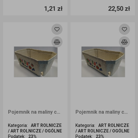
1,21 zł
22,50 zł
Dodaj do koszyka
Dodaj do koszyka
Pojemnik na maliny czeskie 500g 10 sztuk bez nadruku
Pojemnik na maliny czeskie 500g 500 sztuk z nadrukiem
Kategoria
:
ART ROLNICZE
Kategoria
:
ART ROLNICZE
/ ART ROLNICZE / OGÓLNE
/ ART ROLNICZE / OGÓLNE
Podatek
:
23%
Podatek
:
23%