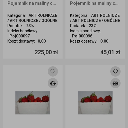
Pojemnik na maliny czeskie 500g 500 sztuk bez nadruku
Pojemnik na maliny czeskie 500g 100 sztuk Bez nadruku
Kategoria
:
ART ROLNICZE
Kategoria
:
ART ROLNICZE
/ ART ROLNICZE / OGÓLNE
/ ART ROLNICZE / OGÓLNE
Podatek
:
23%
Podatek
:
23%
Indeks handlowy
:
Indeks handlowy
:
Poj000097
Poj000096
Koszt dostawy
:
0,00
Koszt dostawy
:
0,00
Ilość sztuk
Ilość sztuk
225,00 zł
45,01 zł
Dodaj do koszyka
Dodaj do koszyka