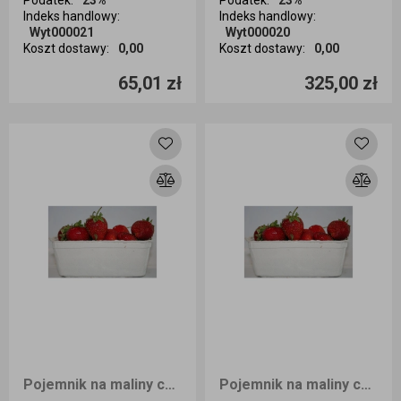
Podatek
:
23%
Podatek
:
23%
Indeks handlowy
:
Indeks handlowy
:
Wyt000021
Wyt000020
Koszt dostawy
:
0,00
Koszt dostawy
:
0,00
Ilość sztuk
Ilość sztuk
65,01 zł
325,00 zł
Dodaj do koszyka
Dodaj do koszyka
Pojemnik na maliny czeskie 250g 100sztBN
Pojemnik na maliny czeskie 250g 50szt.BN