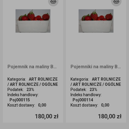
Pojemnik na maliny Berigard 500g 400sztB
Pojemniki na maliny Berigard Garant 500g 400szt
Kategoria
:
ART ROLNICZE
Kategoria
:
ART ROLNICZE
/ ART ROLNICZE / OGÓLNE
/ ART ROLNICZE / OGÓLNE
Podatek
:
23%
Podatek
:
23%
Indeks handlowy
:
Indeks handlowy
:
Poj000115
Poj000114
Koszt dostawy
:
0,00
Koszt dostawy
:
0,00
Ilość sztuk
Ilość sztuk
180,00 zł
180,00 zł
Dodaj do koszyka
Dodaj do koszyka