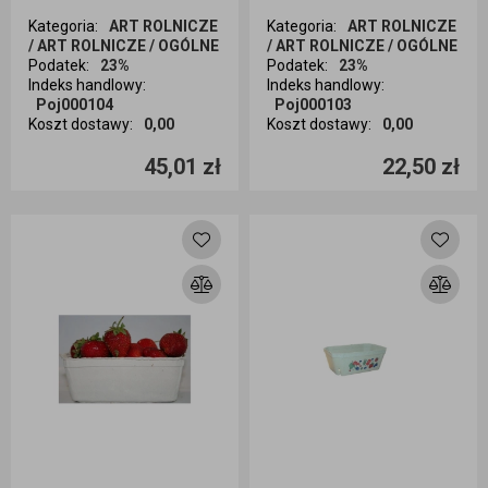
Kategoria
:
ART ROLNICZE
Kategoria
:
ART ROLNICZE
/ ART ROLNICZE / OGÓLNE
/ ART ROLNICZE / OGÓLNE
Podatek
:
23%
Podatek
:
23%
Indeks handlowy
:
Indeks handlowy
:
Poj000104
Poj000103
Koszt dostawy
:
0,00
Koszt dostawy
:
0,00
Ilość sztuk
Ilość sztuk
45,01 zł
22,50 zł
Dodaj do koszyka
Dodaj do koszyka