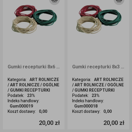
Gumki recepturki 8x6 1kg
Gumki recepturki 8x3 1kg
Kategoria
:
ART ROLNICZE
Kategoria
:
ART ROLNICZE
/ ART ROLNICZE / OGÓLNE
/ ART ROLNICZE / OGÓLNE
/ GUMKI RECEPTURKI
/ GUMKI RECEPTURKI
Podatek
:
23%
Podatek
:
23%
Indeks handlowy
:
Indeks handlowy
:
Gum000019
Gum000018
Koszt dostawy
:
0,00
Koszt dostawy
:
0,00
Ilość sztuk
Ilość sztuk
20,00 zł
20,00 zł