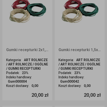
Gumki recepturki 2x1,1 1kg
Gumki recepturki 1,5x1,1 1kg
Kategoria
:
ART ROLNICZE
Kategoria
:
ART ROLNICZE
/ ART ROLNICZE / OGÓLNE
/ ART ROLNICZE / OGÓLNE
/ GUMKI RECEPTURKI
/ GUMKI RECEPTURKI
Podatek
:
23%
Podatek
:
23%
Indeks handlowy
:
Indeks handlowy
:
Gum000004
Gum000042
Koszt dostawy
:
0,00
Koszt dostawy
:
0,00
Ilość sztuk
Ilość sztuk
20,00 zł
20,00 zł
Dodaj do koszyka
Dodaj do koszyka