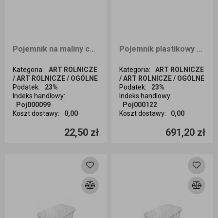
Pojemnik na maliny czeskie 250g 50sztuk z nadrukiem
Pojemnik plastikowy na owoce 1kg 1728szt
Kategoria
:
ART ROLNICZE
Kategoria
:
ART ROLNICZE
/ ART ROLNICZE / OGÓLNE
/ ART ROLNICZE / OGÓLNE
Podatek
:
23%
Podatek
:
23%
Indeks handlowy
:
Indeks handlowy
:
Poj000099
Poj000122
Koszt dostawy
:
0,00
Koszt dostawy
:
0,00
Ilość sztuk
Ilość sztuk
22,50 zł
691,20 zł
Dodaj do koszyka
Dodaj do koszyka