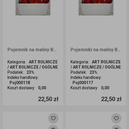
Pojemnik na maliny Berigard 500g 50szt.B
Pojemniki na maliny Berigard Garant 500g 50sztB
Kategoria
:
ART ROLNICZE
Kategoria
:
ART ROLNICZE
/ ART ROLNICZE / OGÓLNE
/ ART ROLNICZE / OGÓLNE
Podatek
:
23%
Podatek
:
23%
Indeks handlowy
:
Indeks handlowy
:
Poj000118
Poj000117
Koszt dostawy
:
0,00
Koszt dostawy
:
0,00
Ilość sztuk
Ilość sztuk
22,50 zł
22,50 zł
Dodaj do koszyka
Dodaj do koszyka