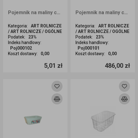
Pojemnik na maliny czeskie 250g 10 sztuk
Pojemnik na maliny czeskie 250g 1080sztN
Kategoria
:
ART ROLNICZE
Kategoria
:
ART ROLNICZE
/ ART ROLNICZE / OGÓLNE
/ ART ROLNICZE / OGÓLNE
Podatek
:
23%
Podatek
:
23%
Indeks handlowy
:
Indeks handlowy
:
Poj000102
Poj000101
Koszt dostawy
:
0,00
Koszt dostawy
:
0,00
Ilość sztuk
Ilość sztuk
5,01 zł
486,00 zł
Dodaj do koszyka
Dodaj do koszyka