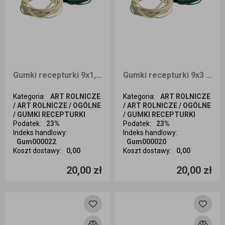
Gumki recepturki 9x1,5 1kg
Gumki recepturki 9x3 1kg
Kategoria
:
ART ROLNICZE
Kategoria
:
ART ROLNICZE
/ ART ROLNICZE / OGÓLNE
/ ART ROLNICZE / OGÓLNE
/ GUMKI RECEPTURKI
/ GUMKI RECEPTURKI
Podatek
:
23%
Podatek
:
23%
Jednostka
Indeks handlowy
:
Indeks handlowy
:
Gum000022
Gum000020
Koszt dostawy
:
0,00
Koszt dostawy
:
0,00
Ilość sztuk
Ilość sztuk
20,00 zł
20,00 zł
Dodaj do koszyka
Dodaj do koszyka