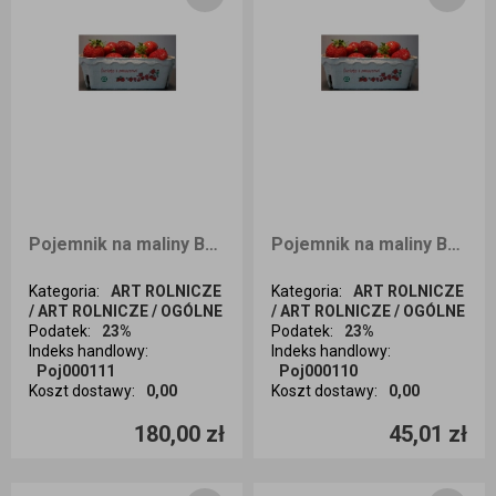
Pojemnik na maliny Berigard Ganant 500g 400sztN
Pojemnik na maliny Berigar Garant 500g 100 sztuk Nadruk
Kategoria
:
ART ROLNICZE
Kategoria
:
ART ROLNICZE
/ ART ROLNICZE / OGÓLNE
/ ART ROLNICZE / OGÓLNE
Podatek
:
23%
Podatek
:
23%
Indeks handlowy
:
Indeks handlowy
:
Poj000111
Poj000110
Koszt dostawy
:
0,00
Koszt dostawy
:
0,00
Ilość sztuk
Ilość sztuk
180,00 zł
45,01 zł
Dodaj do koszyka
Dodaj do koszyka