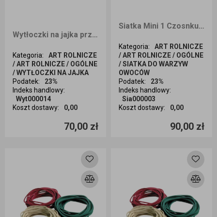
Siatka Mini 1 Czosnku 250
Wytłoczki na jajka przepiórcze 100 sztuk
Kategoria
:
ART ROLNICZE
Kategoria
:
ART ROLNICZE
/ ART ROLNICZE / OGÓLNE
/ ART ROLNICZE / OGÓLNE
/ SIATKA DO WARZYW
/ WYTŁOCZKI NA JAJKA
OWOCÓW
Podatek
:
23%
Podatek
:
23%
Indeks handlowy
:
Indeks handlowy
:
Wyt000014
Sia000003
Koszt dostawy
:
0,00
Koszt dostawy
:
0,00
Ilość sztuk
Ilość sztuk
70,00 zł
90,00 zł
Dodaj do koszyka
Dodaj do koszyka