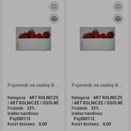
Pojemnik na maliny Berigard 500g 100sztB
Pojemnik na maliny Berigard 500g 10sztBN
Kategoria
:
ART ROLNICZE
Kategoria
:
ART ROLNICZE
/ ART ROLNICZE / OGÓLNE
/ ART ROLNICZE / OGÓLNE
Podatek
:
23%
Podatek
:
23%
Indeks handlowy
:
Indeks handlowy
:
Poj000113
Poj000112
Koszt dostawy
:
0,00
Koszt dostawy
:
0,00
Ilość sztuk
Ilość sztuk