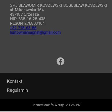
SP.J SŁAWOMIR KOSZEWSKI BOGUSŁAW KOSZEWSKI
ul. Mikołowska 164
43-187 Orzesze
NIP: 635-16-25-438
REGON: 276803104
+32 718-63-86
hurtowniamagnat@gmail.com
Kontakt
Regulamin
ConnecticoInfo
Wersja
:
2.1.26.197