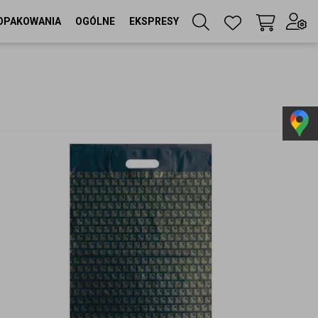
OPAKOWANIA
OGÓLNE
EKSPRESY
Twój koszyk
(
0
szt
)
Zaloguj się
lub
Zarejestruj się
Język
PL
Waluta
zł