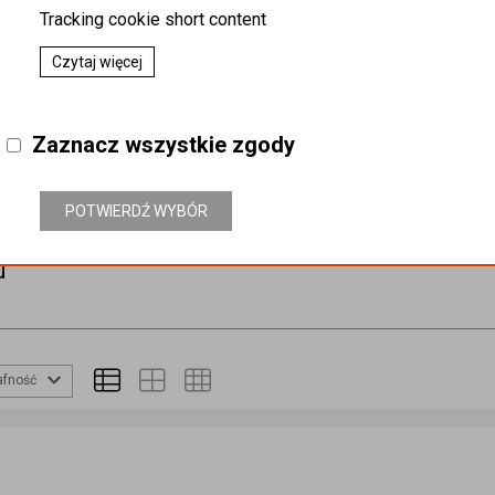
Tracking cookie short content
Czytaj więcej
Zaznacz wszystkie zgody
Reklamówki DKT 32x40
POTWIERDŹ WYBÓR
u
afność