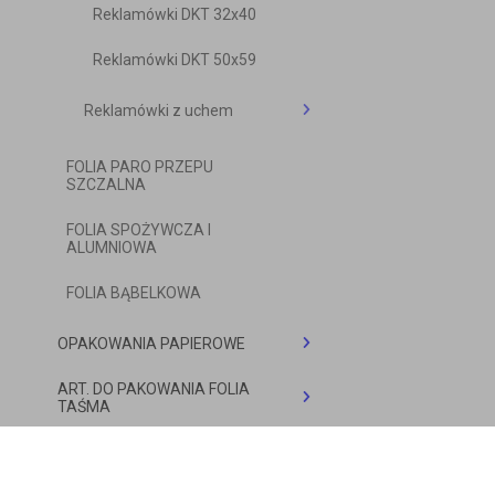
Reklamówki DKT 32x40
Chusteczki do pralki/suszarki
Reklamówki DKT 50x59
Reklamówki z uchem
Reklamówki 40x45
FOLIA PARO PRZEPU
SZCZALNA
Reklamówki 45x50
FOLIA SPOŻYWCZA I
Reklamówki 33x33
ALUMNIOWA
Reklamówki 50x50
FOLIA BĄBELKOWA
Reklamówki 22X40
OPAKOWANIA PAPIEROWE
ART. DO PAKOWANIA FOLIA
TORBY PAPIEROWE
TAŚMA
PAPIER PAKOWY
Torebki papierowe szare
ART.BIUROWE
Taśmy
Papier pakowy natron
Torebki papierowe białe