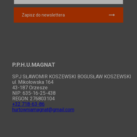
Zapisz do newslettera
P.P.H.U.MAGNAT
SP.J SŁAWOMIR KOSZEWSKI BOGUSŁAW KOSZEWSKI
ul. Mikołowska 164
43-187 Orzesze
NIP: 635-16-25-438
REGON: 276803104
+32 718-63-86
hurtowniamagnat@gmail.com