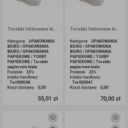
Torebki fałdowane białe 15x65x290
Torebki fałdowane białe 180x80x350
Kategoria
:
OPAKOWANIA
Kategoria
:
OPAKOWANIA
BIURO / OPAKOWANIA
BIURO / OPAKOWANIA
BIURO / OPAKOWANIA
BIURO / OPAKOWANIA
PAPIEROWE / TORBY
PAPIEROWE / TORBY
PAPIEROWE / Torebki
PAPIEROWE / Torebki
papierowe białe
papierowe białe
Podatek
:
23%
Podatek
:
23%
Indeks handlowy
:
Indeks handlowy
:
Tor000048
Tor000047
Koszt dostawy
:
0,00
Koszt dostawy
:
0,00
Ilość sztuk
Ilość sztuk
55,01 zł
70,00 zł
Dodaj do koszyka
Dodaj do koszyka