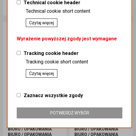
Technical cookie header
80,00 zł
85,01 zł
Technical cookie short content
Dodaj do koszyka
Dodaj do koszyka
Czytaj więcej
Wyrażenie powyższej zgody jest wymagane
Tracking cookie header
Tracking cookie short content
Czytaj więcej
Zaznacz wszystkie zgody
Torba fałd. biała 150/65/290 A`1000
Torba fałd. biała 120/50/210 A`1000
POTWIERDŹ WYBÓR
Kategoria
:
OPAKOWANIA
Kategoria
:
OPAKOWANIA
BIURO / OPAKOWANIA
BIURO / OPAKOWANIA
BIURO / OPAKOWANIA
BIURO / OPAKOWANIA