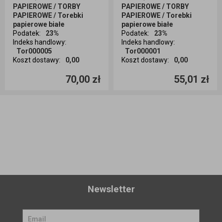
PAPIEROWE / TORBY
PAPIEROWE / TORBY
PAPIEROWE / Torebki
PAPIEROWE / Torebki
papierowe białe
papierowe białe
Podatek
:
23%
Podatek
:
23%
Indeks handlowy
:
Indeks handlowy
:
Tor000005
Tor000001
Koszt dostawy
:
0,00
Koszt dostawy
:
0,00
Ilość sztuk
Ilość sztuk
70,00 zł
55,01 zł
Dodaj do koszyka
Dodaj do koszyka
Newsletter