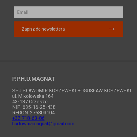
Zapisz do newslettera
P.P.H.U.MAGNAT
SP.J SŁAWOMIR KOSZEWSKI BOGUSŁAW KOSZEWSKI
ul. Mikołowska 164
43-187 Orzesze
NIP: 635-16-25-438
REGON: 276803104
+32 718-63-86
hurtowniamagnat@gmail.com