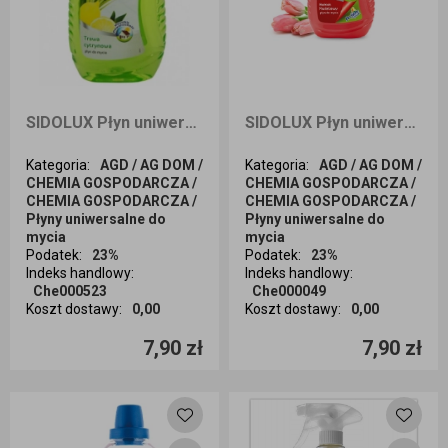
SIDOLUX Płyn uniwersalny trawa cytrynowa 1L
SIDOLUX Płyn uniwersalny bukiet kwiatowy
Kategoria
:
AGD / AG DOM /
Kategoria
:
AGD / AG DOM /
CHEMIA GOSPODARCZA /
CHEMIA GOSPODARCZA /
CHEMIA GOSPODARCZA /
CHEMIA GOSPODARCZA /
Płyny uniwersalne do
Płyny uniwersalne do
mycia
mycia
Podatek
:
23%
Podatek
:
23%
Indeks handlowy
:
Indeks handlowy
:
Che000523
Che000049
Koszt dostawy
:
0,00
Koszt dostawy
:
0,00
Ilość sztuk
Ilość sztuk
7,90 zł
7,90 zł
Dodaj do koszyka
Dodaj do koszyka