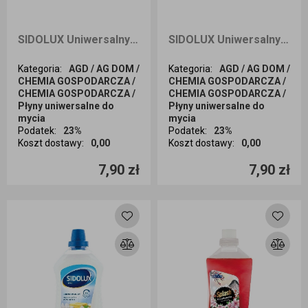
SIDOLUX Uniwersalny płyn do mycia powierzchni o zapachu cytryny 1L
SIDOLUX Uniwersalny płyn do mycia powierzchni o zapachu konwalii 1L
Kategoria
:
AGD / AG DOM /
Kategoria
:
AGD / AG DOM /
CHEMIA GOSPODARCZA /
CHEMIA GOSPODARCZA /
CHEMIA GOSPODARCZA /
CHEMIA GOSPODARCZA /
Płyny uniwersalne do
Płyny uniwersalne do
mycia
mycia
Podatek
:
23%
Podatek
:
23%
Koszt dostawy
:
0,00
Koszt dostawy
:
0,00
Ilość sztuk
Ilość sztuk
7,90 zł
7,90 zł
Dodaj do koszyka
Dodaj do koszyka