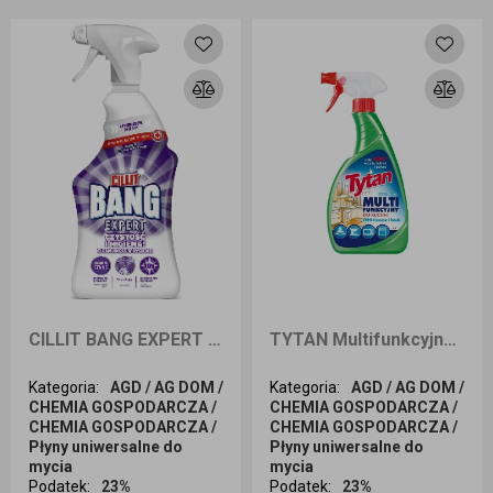
Dodaj do koszyka
Dodaj do koszyka
CILLIT BANG EXPERT CZYSTOŚĆ I HIGIENA Wielofunkcyjny płyn do czyszczenia powierzchni 750ml
TYTAN Multifunkcyjny płyn dezynfekująco-czyszczący do kuchnii 500g
Kategoria
:
AGD / AG DOM /
Kategoria
:
AGD / AG DOM /
CHEMIA GOSPODARCZA /
CHEMIA GOSPODARCZA /
CHEMIA GOSPODARCZA /
CHEMIA GOSPODARCZA /
Płyny uniwersalne do
Płyny uniwersalne do
mycia
mycia
Podatek
:
23%
Podatek
:
23%