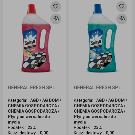
GENERAL FRESH SPLASH Płyn uniwersalny o zapachu kwiatowym 1L
GENERAL FRESH SPLASH Płyn uniwersalny o zapachu morza 1L
Kategoria
:
AGD / AG DOM /
Kategoria
:
AGD / AG DOM /
CHEMIA GOSPODARCZA /
CHEMIA GOSPODARCZA /
CHEMIA GOSPODARCZA /
CHEMIA GOSPODARCZA /
Płyny uniwersalne do
Płyny uniwersalne do
mycia
mycia
Podatek
:
23%
Podatek
:
23%
Koszt dostawy
:
0,00
Koszt dostawy
:
0,00
Ilość sztuk
Ilość sztuk