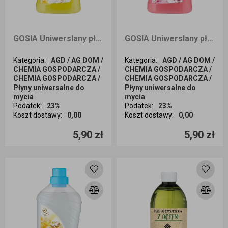
GOSIA Uniwerslany płyn do mycia powierzchni o zapachu egzotycznych cytrusów 1L
GOSIA Uniwerslany płyn do mycia powierzchni o zapachu kwiatu japońskiej wiśni 1L
Kategoria
:
AGD / AG DOM /
Kategoria
:
AGD / AG DOM /
CHEMIA GOSPODARCZA /
CHEMIA GOSPODARCZA /
CHEMIA GOSPODARCZA /
CHEMIA GOSPODARCZA /
Płyny uniwersalne do
Płyny uniwersalne do
mycia
mycia
Podatek
:
23%
Podatek
:
23%
Koszt dostawy
:
0,00
Koszt dostawy
:
0,00
Ilość sztuk
Ilość sztuk
5,90 zł
5,90 zł
Dodaj do koszyka
Dodaj do koszyka