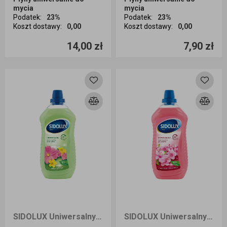
mycia
mycia
Podatek
:
23%
Podatek
:
23%
Koszt dostawy
:
0,00
Koszt dostawy
:
0,00
Ilość sztuk
Ilość sztuk
14,00 zł
7,90 zł
Dodaj do koszyka
Dodaj do koszyka
SIDOLUX Uniwersalny płyn do mycia powierzchni o zapachu wiosennego bukietu 1L
SIDOLUX Uniwersalny płyn do mycia powierzchni o zapachu kwiatu japońskiej wiśni 1L