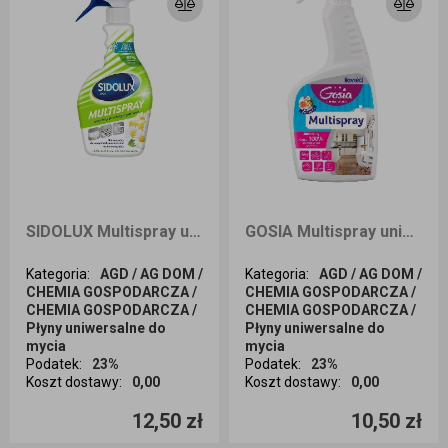
SIDOLUX Multispray uniwersalny do wszystkich powierzchni o zapachy mydła marsylskiego 500ml
GOSIA Multispray uniwersalny 500ml
Kategoria
:
AGD / AG DOM /
Kategoria
:
AGD / AG DOM /
CHEMIA GOSPODARCZA /
CHEMIA GOSPODARCZA /
CHEMIA GOSPODARCZA /
CHEMIA GOSPODARCZA /
Płyny uniwersalne do
Płyny uniwersalne do
mycia
mycia
Podatek
:
23%
Podatek
:
23%
Koszt dostawy
:
0,00
Koszt dostawy
:
0,00
Ilość sztuk
Ilość sztuk
12,50 zł
10,50 zł