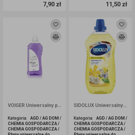
7,90 zł
11,50 zł
Dodaj do koszyka
Dodaj do koszyka
VOIGER Uniwersalny płyn do powierzchni o zapachu lawendowym 1L
SIDOLUX Uniwersalny płyn do mycia powierzchni o zapachu śliwy japońskiej z ylang ylang 1L
Kategoria
:
AGD / AG DOM /
Kategoria
:
AGD / AG DOM /
CHEMIA GOSPODARCZA /
CHEMIA GOSPODARCZA /
CHEMIA GOSPODARCZA /
CHEMIA GOSPODARCZA /
Płyny uniwersalne do
Płyny uniwersalne do