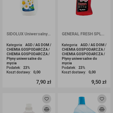
SIDOLUX Uniwersalny płyn do mycia powierzchni o zapachu mydła marsylskiego 1L
GENERAL FRESH SPLASH Płyn uniwersalny o zapachu japońskiej śliwki 1L
Kategoria
:
AGD / AG DOM /
Kategoria
:
AGD / AG DOM /
CHEMIA GOSPODARCZA /
CHEMIA GOSPODARCZA /
CHEMIA GOSPODARCZA /
CHEMIA GOSPODARCZA /
Płyny uniwersalne do
Płyny uniwersalne do
mycia
mycia
Podatek
:
23%
Podatek
:
23%
Koszt dostawy
:
0,00
Koszt dostawy
:
0,00
Ilość sztuk
Ilość sztuk
7,90 zł
9,50 zł
Dodaj do koszyka
Dodaj do koszyka