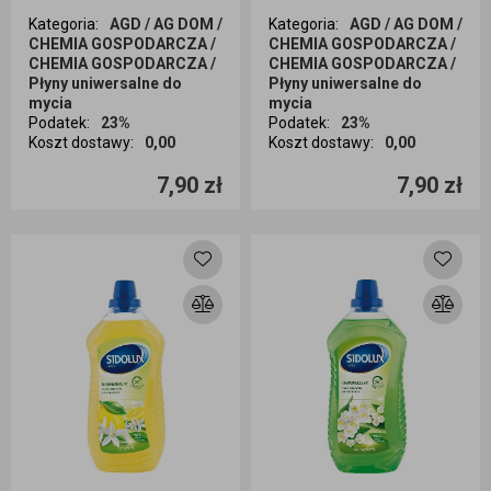
Kategoria
:
AGD / AG DOM /
Kategoria
:
AGD / AG DOM /
CHEMIA GOSPODARCZA /
CHEMIA GOSPODARCZA /
CHEMIA GOSPODARCZA /
CHEMIA GOSPODARCZA /
Płyny uniwersalne do
Płyny uniwersalne do
mycia
mycia
Podatek
:
23%
Podatek
:
23%
Koszt dostawy
:
0,00
Koszt dostawy
:
0,00
Ilość sztuk
Ilość sztuk
7,90 zł
7,90 zł
Dodaj do koszyka
Dodaj do koszyka