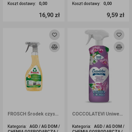
Koszt dostawy
:
0,00
Koszt dostawy
:
0,00
Ilość sztuk
Ilość sztuk
16,90 zł
9,59 zł
Dodaj do koszyka
Dodaj do koszyka
FROSCH Środek czyszczący do wszystkich powierzchni o zapachu pomarańczy 500ml
COCCOLATEVI Uniwersalny środek czyszczący Orchidea 750ml
Kategoria
:
AGD / AG DOM /
Kategoria
:
AGD / AG DOM /
CHEMIA GOSPODARCZA /
CHEMIA GOSPODARCZA /