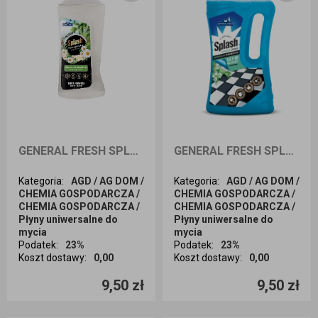
GENERAL FRESH SPLASH Płyn uniwersalny o zapachu mydła marsylskiego 1L
GENERAL FRESH SPLASH Płyn uniwersalny o zapachu konwalii 1L
Kategoria
:
AGD / AG DOM /
Kategoria
:
AGD / AG DOM /
CHEMIA GOSPODARCZA /
CHEMIA GOSPODARCZA /
CHEMIA GOSPODARCZA /
CHEMIA GOSPODARCZA /
Płyny uniwersalne do
Płyny uniwersalne do
mycia
mycia
Podatek
:
23%
Podatek
:
23%
Koszt dostawy
:
0,00
Koszt dostawy
:
0,00
Ilość sztuk
Ilość sztuk
9,50 zł
9,50 zł
Dodaj do koszyka
Dodaj do koszyka