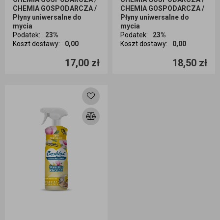
CHEMIA GOSPODARCZA /
CHEMIA GOSPODARCZA /
Płyny uniwersalne do
Płyny uniwersalne do
mycia
mycia
Podatek
:
23%
Podatek
:
23%
Koszt dostawy
:
0,00
Koszt dostawy
:
0,00
Ilość sztuk
Ilość sztuk
17,00 zł
18,50 zł
Dodaj do koszyka
Dodaj do koszyka