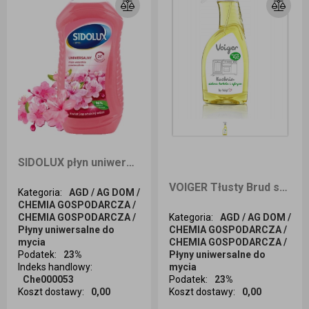
SIDOLUX płyn uniwersalny japońska wiśnia 1l
VOIGER Tłusty Brud spray KUCHNIA 500ml zielona herbata i cytryna
Kategoria
:
AGD / AG DOM /
CHEMIA GOSPODARCZA /
CHEMIA GOSPODARCZA /
Kategoria
:
AGD / AG DOM /
Płyny uniwersalne do
CHEMIA GOSPODARCZA /
mycia
CHEMIA GOSPODARCZA /
Podatek
:
23%
Płyny uniwersalne do
Indeks handlowy
:
mycia
Che000053
Podatek
:
23%
Koszt dostawy
:
0,00
Koszt dostawy
:
0,00
Ilość sztuk
Ilość sztuk