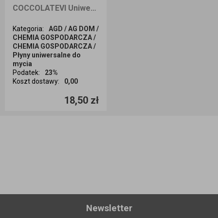
COCCOLATEVI Uniwersalny środek czyszczący VANIGLIA 750ml
Kategoria
:
AGD / AG DOM /
CHEMIA GOSPODARCZA /
CHEMIA GOSPODARCZA /
Płyny uniwersalne do
mycia
Podatek
:
23%
Koszt dostawy
:
0,00
Ilość sztuk
18,50 zł
Dodaj do koszyka
Newsletter