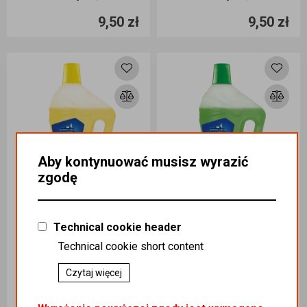
9,50 zł
9,50 zł
Dodaj do koszyka
Dodaj do koszyka
Aby kontynuować musisz wyrazić
zgodę
Technical cookie header
Technical cookie short content
GENERAL FRESH SPLASH Płyn uniwersalny o zapachu cytrusowym 1L
GENERAL FRESH SPLASH Płyn uniwersalny o zapachu zielonego jabłka 1L
Czytaj więcej
Kategoria
:
AGD / AG DOM /
Kategoria
:
AGD / AG DOM /
CHEMIA GOSPODARCZA /
CHEMIA GOSPODARCZA /
CHEMIA GOSPODARCZA /
CHEMIA GOSPODARCZA /