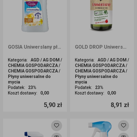
GOSIA Uniwerslany płyn do mycia powierzchni o zapachu mydła marsylskiego 1L
GOLD DROP Uniwersalny płyn do czyszczenia z octem o zapachu owocowym 750ml
Kategoria
:
AGD / AG DOM /
Kategoria
:
AGD / AG DOM /
CHEMIA GOSPODARCZA /
CHEMIA GOSPODARCZA /
CHEMIA GOSPODARCZA /
CHEMIA GOSPODARCZA /
Płyny uniwersalne do
Płyny uniwersalne do
mycia
mycia
Podatek
:
23%
Podatek
:
23%
Koszt dostawy
:
0,00
Koszt dostawy
:
0,00
Ilość sztuk
Ilość sztuk
5,90 zł
8,91 zł
Dodaj do koszyka
Dodaj do koszyka