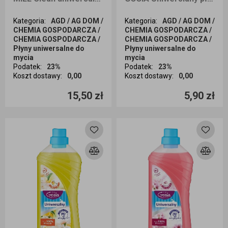
Kategoria
:
AGD / AG DOM /
Kategoria
:
AGD / AG DOM /
CHEMIA GOSPODARCZA /
CHEMIA GOSPODARCZA /
CHEMIA GOSPODARCZA /
CHEMIA GOSPODARCZA /
Płyny uniwersalne do
Płyny uniwersalne do
mycia
mycia
Podatek
:
23%
Podatek
:
23%
Koszt dostawy
:
0,00
Koszt dostawy
:
0,00
Ilość sztuk
Ilość sztuk
15,50 zł
5,90 zł
Dodaj do koszyka
Dodaj do koszyka