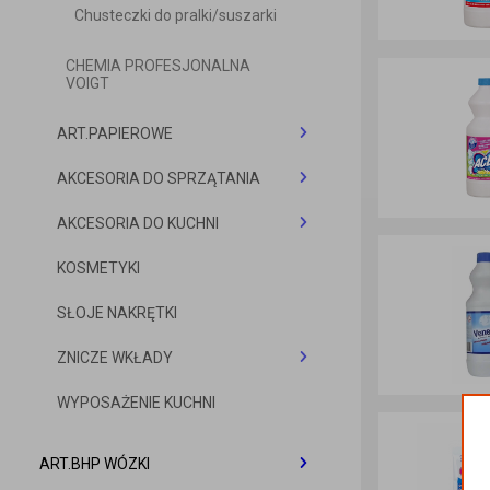
Chusteczki do pralki/suszarki
CHEMIA PROFESJONALNA
VOIGT
ART.PAPIEROWE
AKCESORIA DO SPRZĄTANIA
Ręczniki papierowe
AKCESORIA DO KUCHNI
Papier toaletowy
Szczotki
KOSMETYKI
Chusteczki higieniczne
Mopy
Worki na śmieci
SŁOJE NAKRĘTKI
Rękawice
Filtry do kawy
ZNICZE WKŁADY
Ścierki i zmywaki
Papier do pieczenia
WYPOSAŻENIE KUCHNI
Gąbki i czyściki
Folie
Lampiony szklane zalewane
WORECZKI ŚNIADANIOWE
Lampiony szklane z wkładem
Folie spożywcze
ART.BHP WÓZKI