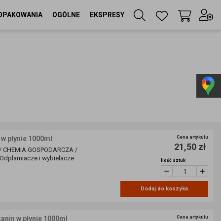
OPAKOWANIA
OGÓLNE
EKSPRESY
Twój koszyk
(
0
szt
)
Zaloguj się
lub
Zarejestruj się
Język
 w płynie 1000ml
Cena artykułu
21,50 zł
PL
/ CHEMIA GOSPODARCZA /
dplamiacze i wybielacze
Ilość sztuk
Waluta
zł
Dodaj do koszyka
anin w płynie 1000ml
Cena artykułu