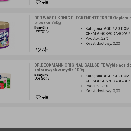
DER WASCHKONIG FLECKENENTFERNER Odplamiacz
proszku 750g
Domyślny
Kategoria
:
AGD / AG DOM 
Dostępny
CHEMIA GOSPODARCZA / O
Podatek
:
23%
Koszt dostawy
:
0,00
DR.BECKMANN ORIGINAL GALLSEIFE Wybielacz do t
kolorowych w mydle 100g
Domyślny
Kategoria
:
AGD / AG DOM 
Dostępny
CHEMIA GOSPODARCZA / O
Podatek
:
23%
Koszt dostawy
:
0,00