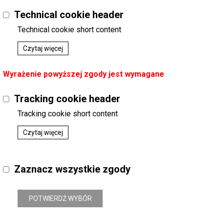
Podatek
:
23%
Koszt dostawy
:
0,00
Technical cookie header
Technical cookie short content
Czytaj więcej
RADZIEMSKA ULTRAMARYNA Preparat do barwienia
Domyślny
Kategoria
:
AGD / AG DOM 
Dostępny
CHEMIA GOSPODARCZA / O
Wyrażenie powyższej zgody jest wymagane
Podatek
:
23%
Koszt dostawy
:
0,00
Tracking cookie header
Tracking cookie short content
Czytaj więcej
RADZIEMSKA WYBIELACZ DO FIRANEK w proszku 
Domyślny
Kategoria
:
AGD / AG DOM 
Dostępny
CHEMIA GOSPODARCZA / O
Podatek
:
23%
Zaznacz wszystkie zgody
Koszt dostawy
:
0,00
POTWIERDŹ WYBÓR
GENERAL FRESH SPLASH wybielacz do firan 30g