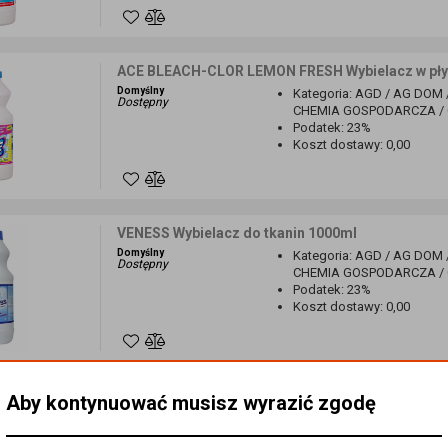
ACE BLEACH-CLOR LEMON FRESH Wybielacz w pły
Domyślny
Kategoria
:
AGD / AG DOM 
Dostępny
CHEMIA GOSPODARCZA / O
Podatek
:
23%
Koszt dostawy
:
0,00
VENESS Wybielacz do tkanin 1000ml
Domyślny
Kategoria
:
AGD / AG DOM 
Dostępny
CHEMIA GOSPODARCZA / O
Podatek
:
23%
Koszt dostawy
:
0,00
RADZIEMSKA OXY CLEAN KONCENTRAT Wybielacz d
Aby kontynuować musisz wyrazić zgodę
Domyślny
Kategoria
:
AGD / AG DOM 
Dostępny
CHEMIA GOSPODARCZA / O