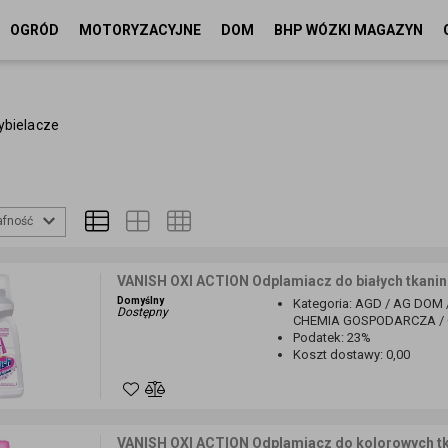
OGRÓD
MOTORYZACYJNE
DOM
BHP WÓZKI MAGAZYN
ybielacze
afność
VANISH OXI ACTION Odplamiacz do białych tkanin
Domyślny
Kategoria
:
AGD / AG DOM 
Dostępny
CHEMIA GOSPODARCZA / O
Podatek
:
23%
Koszt dostawy
:
0,00
VANISH OXI ACTION Odplamiacz do kolorowych tk