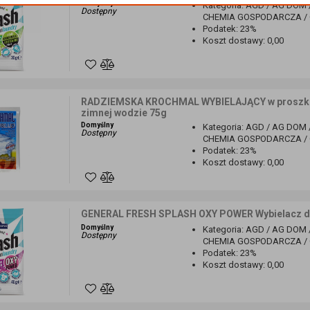
Domyślny
Kategoria
:
AGD / AG DOM 
Dostępny
CHEMIA GOSPODARCZA / O
Podatek
:
23%
Koszt dostawy
:
0,00
RADZIEMSKA KROCHMAL WYBIELAJĄCY w proszku 
zimnej wodzie 75g
Domyślny
Kategoria
:
AGD / AG DOM 
Dostępny
CHEMIA GOSPODARCZA / O
Podatek
:
23%
Koszt dostawy
:
0,00
GENERAL FRESH SPLASH OXY POWER Wybielacz do 
Domyślny
Kategoria
:
AGD / AG DOM 
Dostępny
CHEMIA GOSPODARCZA / O
Podatek
:
23%
Koszt dostawy
:
0,00