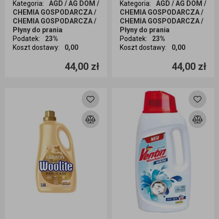
Kategoria
:
AGD / AG DOM /
Kategoria
:
AGD / AG DOM /
CHEMIA GOSPODARCZA /
CHEMIA GOSPODARCZA /
CHEMIA GOSPODARCZA /
CHEMIA GOSPODARCZA /
Płyny do prania
Płyny do prania
Podatek
:
23%
Podatek
:
23%
Koszt dostawy
:
0,00
Koszt dostawy
:
0,00
Ilość sztuk
Ilość sztuk
44,00 zł
44,00 zł
Dodaj do koszyka
Dodaj do koszyka