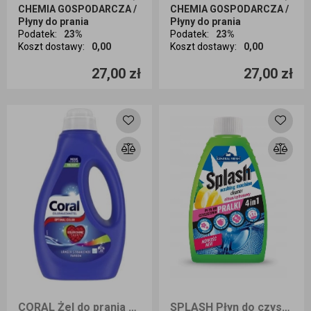
CHEMIA GOSPODARCZA /
CHEMIA GOSPODARCZA /
Płyny do prania
Płyny do prania
Podatek
:
23%
Podatek
:
23%
Koszt dostawy
:
0,00
Koszt dostawy
:
0,00
Ilość sztuk
Ilość sztuk
27,00 zł
27,00 zł
Dodaj do koszyka
Dodaj do koszyka
CORAL Żel do prania OPTIMAL COLOR 20prań 1L
SPLASH Płyn do czyszczenia pralki 4 w 1 cytrusowy 250ml