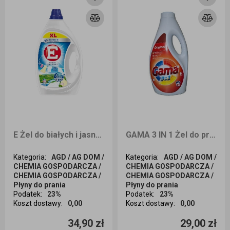
E Żel do białych i jasnych tkanin 54 prania 2430ml
GAMA 3 IN 1 Żel do prania ORIGINAL 44 prania 1,98L
Kategoria
:
AGD / AG DOM /
Kategoria
:
AGD / AG DOM /
CHEMIA GOSPODARCZA /
CHEMIA GOSPODARCZA /
CHEMIA GOSPODARCZA /
CHEMIA GOSPODARCZA /
Płyny do prania
Płyny do prania
Podatek
:
23%
Podatek
:
23%
Koszt dostawy
:
0,00
Koszt dostawy
:
0,00
Ilość sztuk
Ilość sztuk
34,90 zł
29,00 zł