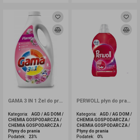
Dodaj do koszyka
Dodaj do koszyka
GAMA 3 IN 1 Żel do prania FLORAL 44 prania 1,98L
PERWOLL płyn do prania COLOR RENEW 20prań 1L
Kategoria
:
AGD / AG DOM /
Kategoria
:
AGD / AG DOM /
CHEMIA GOSPODARCZA /
CHEMIA GOSPODARCZA /
CHEMIA GOSPODARCZA /
CHEMIA GOSPODARCZA /
Płyny do prania
Płyny do prania
Podatek
:
23%
Podatek
:
0%