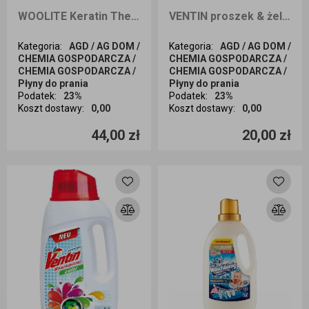
WOOLITE Keratin Therapy Płyn do prania z kreatyną PRO-CARE 60 prań 3,6L
VENTIN proszek & żel w jednym do białego prania 20prań 1,4L
Kategoria
:
AGD / AG DOM /
Kategoria
:
AGD / AG DOM /
CHEMIA GOSPODARCZA /
CHEMIA GOSPODARCZA /
CHEMIA GOSPODARCZA /
CHEMIA GOSPODARCZA /
Płyny do prania
Płyny do prania
Podatek
:
23%
Podatek
:
23%
Koszt dostawy
:
0,00
Koszt dostawy
:
0,00
Ilość sztuk
Ilość sztuk
44,00 zł
20,00 zł
Dodaj do koszyka
Dodaj do koszyka