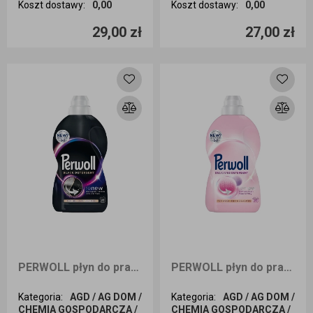
Koszt dostawy
:
0,00
Koszt dostawy
:
0,00
Ilość sztuk
Ilość sztuk
29,00 zł
27,00 zł
Dodaj do koszyka
Dodaj do koszyka
PERWOLL płyn do prania BLACK DETERGENT RENEW 20prań 1L
PERWOLL płyn do prania DELICATES DETERGENT RENEW 20prań 1L
Kategoria
:
AGD / AG DOM /
Kategoria
:
AGD / AG DOM /
CHEMIA GOSPODARCZA /
CHEMIA GOSPODARCZA /