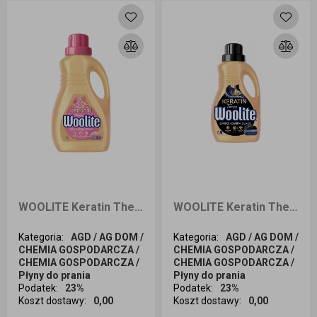
WOOLITE Keratin Therapy Płyn do prania z keratyną tkaniny i wełna 15 prań 900ml
WOOLITE Keratin Therapy Płyn do prania z keratyną czerń,ciemne kolory,jeansy 15 prań 900ml
Kategoria
:
AGD / AG DOM /
Kategoria
:
AGD / AG DOM /
CHEMIA GOSPODARCZA /
CHEMIA GOSPODARCZA /
CHEMIA GOSPODARCZA /
CHEMIA GOSPODARCZA /
Płyny do prania
Płyny do prania
Podatek
:
23%
Podatek
:
23%
Koszt dostawy
:
0,00
Koszt dostawy
:
0,00
Ilość sztuk
Ilość sztuk