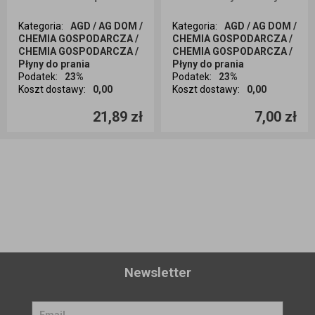
Kategoria
:
AGD / AG DOM /
Kategoria
:
AGD / AG DOM /
CHEMIA GOSPODARCZA /
CHEMIA GOSPODARCZA /
CHEMIA GOSPODARCZA /
CHEMIA GOSPODARCZA /
Płyny do prania
Płyny do prania
Podatek
:
23%
Podatek
:
23%
Koszt dostawy
:
0,00
Koszt dostawy
:
0,00
Ilość sztuk
Ilość sztuk
21,89 zł
7,00 zł
Dodaj do koszyka
Dodaj do koszyka
Newsletter