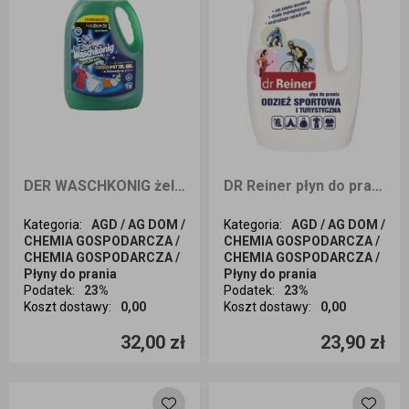
DER WASCHKONIG żel do prania Universal 110 prań 3305ml
DR Reiner płyn do prania odzieży sportowej i turystycznej 1L
Kategoria
:
AGD / AG DOM /
Kategoria
:
AGD / AG DOM /
CHEMIA GOSPODARCZA /
CHEMIA GOSPODARCZA /
CHEMIA GOSPODARCZA /
CHEMIA GOSPODARCZA /
Płyny do prania
Płyny do prania
Podatek
:
23%
Podatek
:
23%
Koszt dostawy
:
0,00
Koszt dostawy
:
0,00
Ilość sztuk
Ilość sztuk
32,00 zł
23,90 zł
Dodaj do koszyka
Dodaj do koszyka