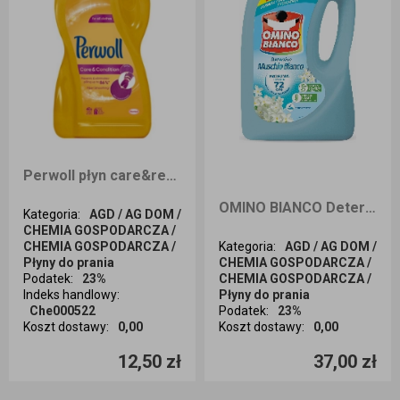
Perwoll płyn care&repair 900ml
OMINO BIANCO Detersivo Płyn do prania MUSCHIO BIANCO 50 prań 2000m
Kategoria
:
AGD / AG DOM /
CHEMIA GOSPODARCZA /
CHEMIA GOSPODARCZA /
Kategoria
:
AGD / AG DOM /
Płyny do prania
CHEMIA GOSPODARCZA /
Podatek
:
23%
CHEMIA GOSPODARCZA /
Indeks handlowy
:
Płyny do prania
Che000522
Podatek
:
23%
Koszt dostawy
:
0,00
Koszt dostawy
:
0,00
Ilość sztuk
Ilość sztuk
12,50 zł
37,00 zł
Dodaj do koszyka
Dodaj do koszyka