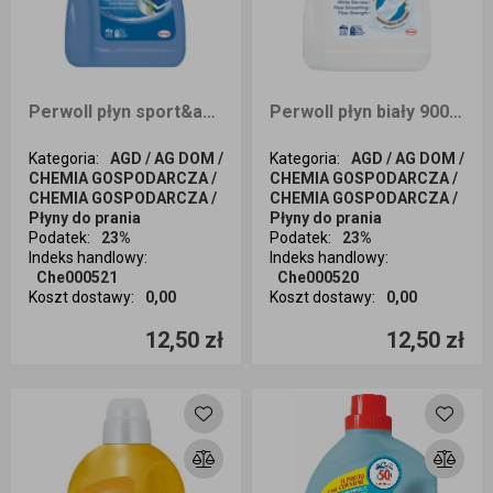
Perwoll płyn sport&active 900ml
Perwoll płyn biały 900ml
Kategoria
:
AGD / AG DOM /
Kategoria
:
AGD / AG DOM /
CHEMIA GOSPODARCZA /
CHEMIA GOSPODARCZA /
CHEMIA GOSPODARCZA /
CHEMIA GOSPODARCZA /
Płyny do prania
Płyny do prania
Podatek
:
23%
Podatek
:
23%
Indeks handlowy
:
Indeks handlowy
:
Che000521
Che000520
Koszt dostawy
:
0,00
Koszt dostawy
:
0,00
Ilość sztuk
Ilość sztuk
12,50 zł
12,50 zł
Dodaj do koszyka
Dodaj do koszyka