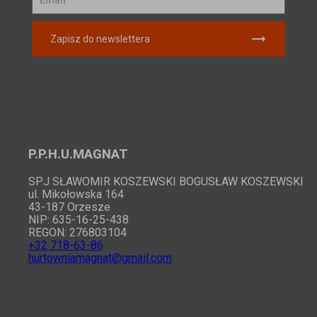
Zapisz do newslettera
P.P.H.U.MAGNAT
SP.J SŁAWOMIR KOSZEWSKI BOGUSŁAW KOSZEWSKI
ul. Mikołowska 164
43-187 Orzesze
NIP: 635-16-25-438
REGON: 276803104
+32 718-63-86
hurtowniamagnat@gmail.com