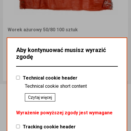
Worek ażurowy 50/80 100 sztuk
Kategoria
:
ART ROLNICZE / ART ROLNICZE / WORKI / Worki
ażurowe
Aby kontynuować musisz wyrazić
Podatek
:
23%
zgodę
Indeks handlowy
:
Wor000316
Koszt dostawy
:
0,00
Ilość sztuk
67,00 zł
Technical cookie header
Dodaj do koszyka
Technical cookie short content
Czytaj więcej
Wyrażenie powyższej zgody jest wymagane
Tracking cookie header