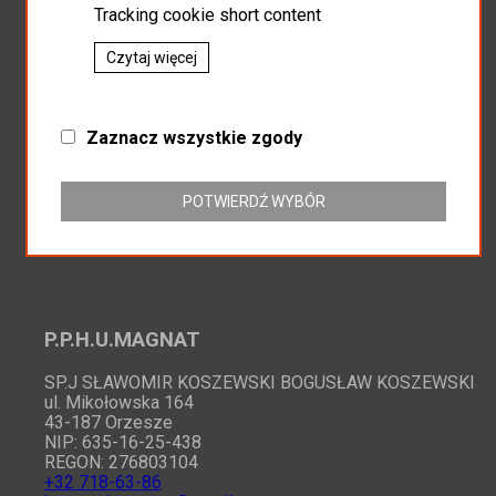
Tracking cookie short content
Newsletter
Czytaj więcej
Zaznacz wszystkie zgody
Zapisz do newslettera
POTWIERDŹ WYBÓR
P.P.H.U.MAGNAT
SP.J SŁAWOMIR KOSZEWSKI BOGUSŁAW KOSZEWSKI
ul. Mikołowska 164
43-187 Orzesze
NIP: 635-16-25-438
REGON: 276803104
+32 718-63-86