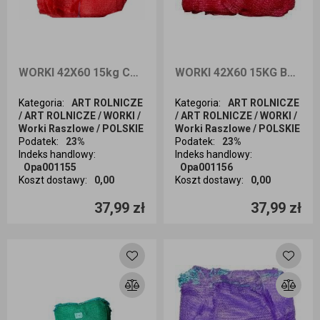
WORKI 42X60 15kg CZERWONE RASZLOWE A100
WORKI 42X60 15KG BORDO RASZLOWE POLSKIE A100
Kategoria
:
ART ROLNICZE
Kategoria
:
ART ROLNICZE
/ ART ROLNICZE / WORKI /
/ ART ROLNICZE / WORKI /
Worki Raszlowe / POLSKIE
Worki Raszlowe / POLSKIE
Podatek
:
23%
Podatek
:
23%
Indeks handlowy
:
Indeks handlowy
:
Opa001155
Opa001156
Koszt dostawy
:
0,00
Koszt dostawy
:
0,00
Ilość sztuk
Ilość sztuk
37,99 zł
37,99 zł
Dodaj do koszyka
Dodaj do koszyka