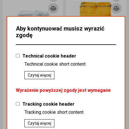
Aby kontynuować musisz wyrazić
zgodę
Technical cookie header
Technical cookie short content
Worki raszlowe POLSKIE BIAŁE 42X60 15KG A`100
Worki raszlowe POLSKIE ŻÓŁTE 42X60 15KG A100
Czytaj więcej
Kategoria
:
ART ROLNICZE
Kategoria
:
ART ROLNICZE
Wyrażenie powyższej zgody jest wymagane
/ ART ROLNICZE / WORKI /
/ ART ROLNICZE / WORKI /
Worki Raszlowe / POLSKIE
Worki Raszlowe / POLSKIE
Podatek
:
23%
Podatek
:
23%
Tracking cookie header
Indeks handlowy
:
Indeks handlowy
:
Tracking cookie short content
Opa001160
Opa001163
Koszt dostawy
:
0,00
Koszt dostawy
:
0,00
Ilość sztuk
Ilość sztuk
Czytaj więcej
37,99 zł
37,99 zł