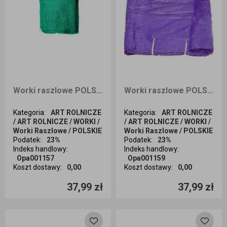
Worki raszlowe POLSKIE ZIELONE 42X60 15KG A`100
Worki raszlowe POLSKIE FILOET 42X60 15KG A`100
Kategoria
:
ART ROLNICZE
Kategoria
:
ART ROLNICZE
/ ART ROLNICZE / WORKI /
/ ART ROLNICZE / WORKI /
Worki Raszlowe / POLSKIE
Worki Raszlowe / POLSKIE
Podatek
:
23%
Podatek
:
23%
Indeks handlowy
:
Indeks handlowy
:
Opa001157
Opa001159
Koszt dostawy
:
0,00
Koszt dostawy
:
0,00
Ilość sztuk
Ilość sztuk
37,99 zł
37,99 zł
Dodaj do koszyka
Dodaj do koszyka