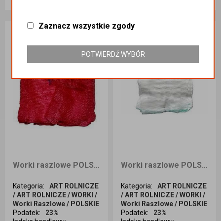
Dodaj do koszyka
Dodaj do koszyka
Zaznacz wszystkie zgody
POTWIERDŹ WYBÓR
Worki raszlowe POLSKIE BORDO 50X80 30KG A`100
Worki raszlowe POLSKIE BIAŁE 50X80 30KG A`100
Kategoria
:
ART ROLNICZE
Kategoria
:
ART ROLNICZE
/ ART ROLNICZE / WORKI /
/ ART ROLNICZE / WORKI /
Worki Raszlowe / POLSKIE
Worki Raszlowe / POLSKIE
Podatek
:
23%
Podatek
:
23%