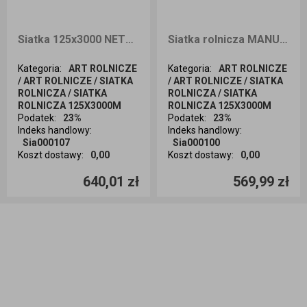
Siatka 125x3000 NETZWERK
Siatka rolnicza MANUAGRI 125x3000m
Kategoria
:
ART ROLNICZE
Kategoria
:
ART ROLNICZE
/ ART ROLNICZE / SIATKA
/ ART ROLNICZE / SIATKA
ROLNICZA / SIATKA
ROLNICZA / SIATKA
ROLNICZA 125X3000M
ROLNICZA 125X3000M
Podatek
:
23%
Podatek
:
23%
Indeks handlowy
:
Indeks handlowy
:
Sia000107
Sia000100
Koszt dostawy
:
0,00
Koszt dostawy
:
0,00
Ilość sztuk
Ilość sztuk
640,01 zł
569,99 zł
Dodaj do koszyka
Dodaj do koszyka