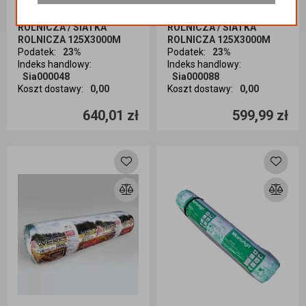
Kategoria
:
ART ROLNICZE
Kategoria
:
ART ROLNICZE
/ ART ROLNICZE / SIATKA
/ ART ROLNICZE / SIATKA
ROLNICZA / SIATKA
ROLNICZA / SIATKA
ROLNICZA 125X3000M
ROLNICZA 125X3000M
Podatek
:
23%
Podatek
:
23%
Indeks handlowy
:
Indeks handlowy
:
Sia000048
Sia000088
Koszt dostawy
:
0,00
Koszt dostawy
:
0,00
Ilość sztuk
Ilość sztuk
640,01 zł
599,99 zł
Dodaj do koszyka
Dodaj do koszyka