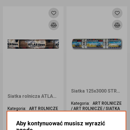
Dodaj do koszyka
Dodaj do koszyka
Siatka 125x3000 STRONGER
Siatka rolnicza ATLAS 125x3000mX
Kategoria
:
ART ROLNICZE
Kategoria
:
ART ROLNICZE
/ ART ROLNICZE / SIATKA
/ ART ROLNICZE / SIATKA
ROLNICZA / SIATKA
ROLNICZA
ROLNICZA 123X3000M
Aby kontynuować musisz wyrazić
Podatek
:
23%
Podatek
:
23%
zgodę
Indeks handlowy
:
Indeks handlowy
: