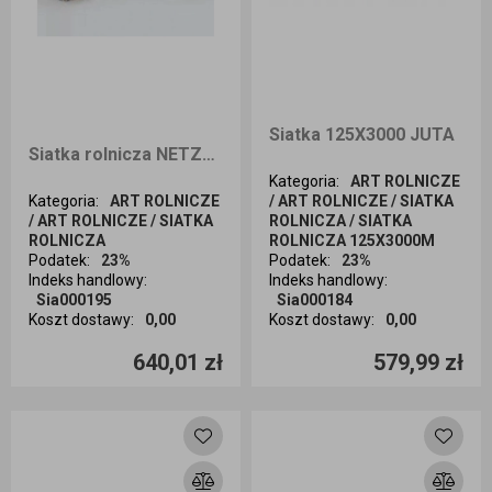
Siatka 125X3000 JUTA
Siatka rolnicza NETZWERK HELLASNET 125x3000mX
Kategoria
:
ART ROLNICZE
Kategoria
:
ART ROLNICZE
/ ART ROLNICZE / SIATKA
/ ART ROLNICZE / SIATKA
ROLNICZA / SIATKA
ROLNICZA
ROLNICZA 125X3000M
Podatek
:
23%
Podatek
:
23%
Indeks handlowy
:
Indeks handlowy
:
Sia000195
Sia000184
Koszt dostawy
:
0,00
Koszt dostawy
:
0,00
Ilość sztuk
Ilość sztuk
640,01 zł
579,99 zł
Dodaj do koszyka
Dodaj do koszyka