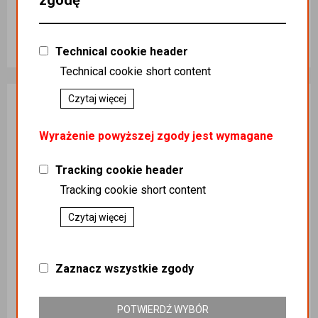
Sia000056
Sia000111
Koszt dostawy
:
0,00
Koszt dostawy
:
0,00
Ilość sztuk
Ilość sztuk
660,01 zł
569,99 zł
Technical cookie header
Technical cookie short content
Dodaj do koszyka
Dodaj do koszyka
Czytaj więcej
Wyrażenie powyższej zgody jest wymagane
Tracking cookie header
Tracking cookie short content
Czytaj więcej
Zaznacz wszystkie zgody
Siatka 125X30000 HELLASNET NETZWERK
Siatka 125x3000 BezaNet BEZALIN 270KG
POTWIERDŹ WYBÓR