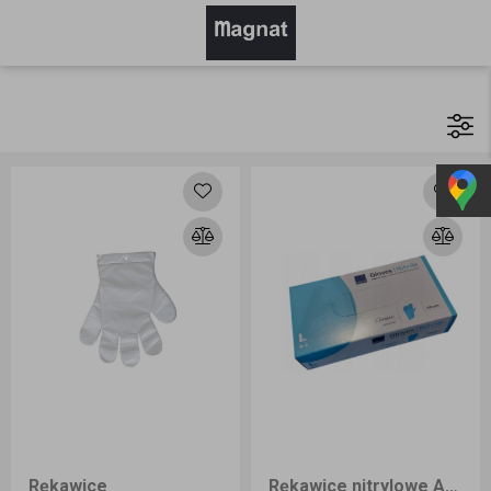
Rękawice
Rękawice nitrylowe A`100 rozmiar S