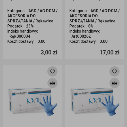
Kategoria
:
AGD / AG DOM /
Kategoria
:
AGD / AG DOM /
AKCESORIA DO
AKCESORIA DO
SPRZĄTANIA / Rękawice
SPRZĄTANIA / Rękawice
Podatek
:
23%
Podatek
:
8%
Indeks handlowy
:
Indeks handlowy
:
Ręk000004
Art000262
Koszt dostawy
:
0,00
Koszt dostawy
:
0,00
Ilość sztuk
Ilość sztuk
3,00 zł
17,00 zł
Dodaj do koszyka
Dodaj do koszyka