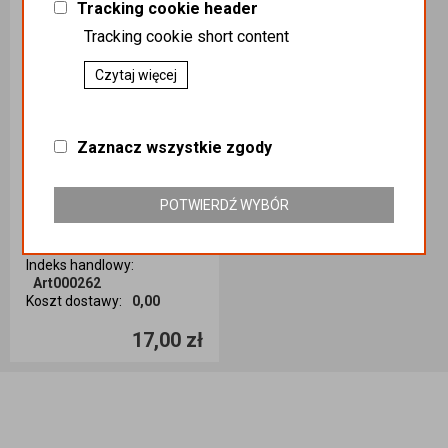
Tracking cookie header
Tracking cookie short content
Czytaj więcej
Zaznacz wszystkie zgody
Rękawice nitrylowe A`100 rozmiar XL
Kategoria
:
AGD / AG DOM /
POTWIERDŹ WYBÓR
AKCESORIA DO
SPRZĄTANIA / Rękawice
Podatek
:
8%
Indeks handlowy
:
Art000262
Koszt dostawy
:
0,00
Ilość sztuk
17,00 zł
Dodaj do koszyka