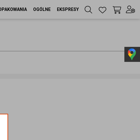
OPAKOWANIA
OGÓLNE
EKSPRESY
Twój koszyk
(
0
szt
)
Zaloguj się
lub
Zarejestruj się
Język
PL
Waluta
zł