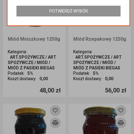
POTWIERDŹ WYBÓR
Miód Mniszkowy 1250g
Miód Rzepakowy 1250g
Kategoria
:
Kategoria
:
ART.SPOŻYWCZE / ART
ART.SPOŻYWCZE / ART
SPOŻYWCZE / MIÓD /
SPOŻYWCZE / MIÓD /
MIÓD Z PASIEKI BIEGAS
MIÓD Z PASIEKI BIEGAS
Podatek
:
5%
Podatek
:
5%
Koszt dostawy
:
0,00
Koszt dostawy
:
0,00
Ilość sztuk
Ilość sztuk
48,00 zł
56,00 zł
Dodaj do koszyka
Dodaj do koszyka