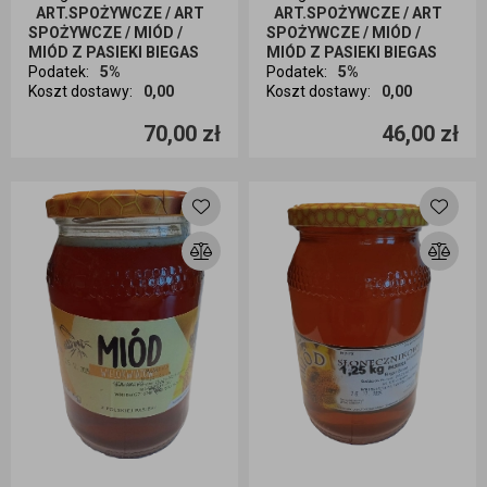
ART.SPOŻYWCZE / ART
ART.SPOŻYWCZE / ART
SPOŻYWCZE / MIÓD /
SPOŻYWCZE / MIÓD /
MIÓD Z PASIEKI BIEGAS
MIÓD Z PASIEKI BIEGAS
Podatek
:
5%
Podatek
:
5%
Koszt dostawy
:
0,00
Koszt dostawy
:
0,00
Ilość sztuk
Ilość sztuk
70,00 zł
46,00 zł
Dodaj do koszyka
Dodaj do koszyka