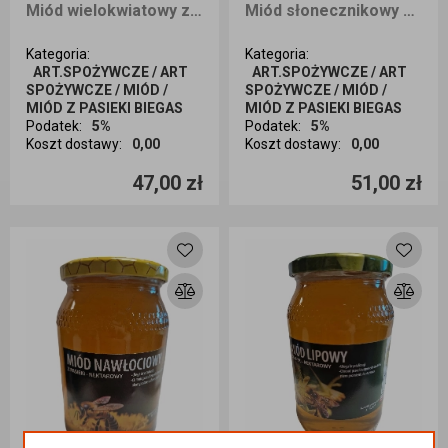
Miód wielokwiatowy z polskiej pasieki 1250g
Miód słonecznikowy nektarowy 1250g
Kategoria
:
Kategoria
:
ART.SPOŻYWCZE / ART
ART.SPOŻYWCZE / ART
SPOŻYWCZE / MIÓD /
SPOŻYWCZE / MIÓD /
MIÓD Z PASIEKI BIEGAS
MIÓD Z PASIEKI BIEGAS
Podatek
:
5%
Podatek
:
5%
Koszt dostawy
:
0,00
Koszt dostawy
:
0,00
Ilość sztuk
Ilość sztuk
47,00 zł
51,00 zł
Dodaj do koszyka
Dodaj do koszyka