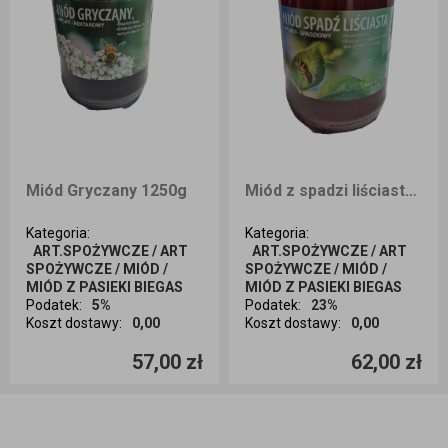
Miód Gryczany 1250g
Miód z spadzi liściastej 1250g
Kategoria
:
Kategoria
:
ART.SPOŻYWCZE / ART
ART.SPOŻYWCZE / ART
SPOŻYWCZE / MIÓD /
SPOŻYWCZE / MIÓD /
MIÓD Z PASIEKI BIEGAS
MIÓD Z PASIEKI BIEGAS
Podatek
:
5%
Podatek
:
23%
Koszt dostawy
:
0,00
Koszt dostawy
:
0,00
Ilość sztuk
Ilość sztuk
57,00 zł
62,00 zł
Dodaj do koszyka
Dodaj do koszyka