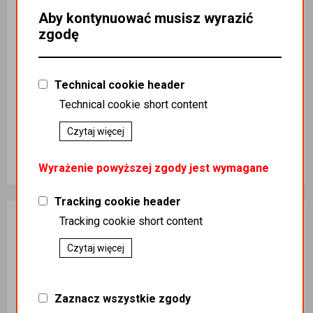
Aby kontynuować musisz wyrazić
zgodę
Miód nawłociowy 1250g
Miód Lipowy 1250g
Kategoria
:
Kategoria
:
Technical cookie header
ART.SPOŻYWCZE / ART
ART.SPOŻYWCZE / ART
Technical cookie short content
SPOŻYWCZE / MIÓD /
SPOŻYWCZE / MIÓD /
MIÓD Z PASIEKI BIEGAS
MIÓD Z PASIEKI BIEGAS
Podatek
:
5%
Podatek
:
5%
Czytaj więcej
Koszt dostawy
:
0,00
Koszt dostawy
:
0,00
Ilość sztuk
Ilość sztuk
48,00 zł
62,00 zł
Wyrażenie powyższej zgody jest wymagane
Dodaj do koszyka
Dodaj do koszyka
Tracking cookie header
Tracking cookie short content
Czytaj więcej
Zaznacz wszystkie zgody