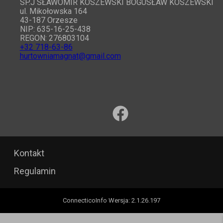
SP.J SŁAWOMIR KOSZEWSKI BOGUSŁAW KOSZEWSKI
ul. Mikołowska 164
43-187 Orzesze
NIP: 635-16-25-438
REGON: 276803104
+32 718-63-86
hurtowniamagnat@gmail.com
Kontakt
Regulamin
ConnecticoInfo
Wersja
:
2.1.26.197