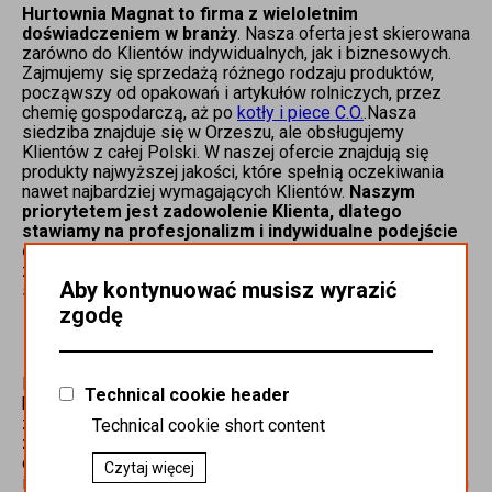
Hurtownia Magnat to firma z wieloletnim
doświadczeniem w branży
. Nasza oferta jest skierowana
zarówno do Klientów indywidualnych, jak i biznesowych.
Zajmujemy się sprzedażą różnego rodzaju produktów,
począwszy od opakowań i artykułów rolniczych, przez
chemię gospodarczą, aż po
kotły i piece C.O.
.Nasza
siedziba znajduje się w Orzeszu, ale obsługujemy
Klientów z całej Polski. W naszej ofercie znajdują się
produkty najwyższej jakości, które spełnią oczekiwania
nawet najbardziej wymagających Klientów.
Naszym
priorytetem jest zadowolenie Klienta, dlatego
stawiamy na profesjonalizm i indywidualne podejście
do każdego zlecenia
. Serdecznie zapraszamy do
zapoznania się z asortymentem naszej hurtowni oraz
Aby kontynuować musisz wyrazić
składania zamówień.
zgodę
Kim jesteśmy?
Firma Magnat działa na rynku od kilkunastu lat, w ciągu
Technical cookie header
których nieustannie rozwijamy się, poszerzamy ofertę i
zdobywamy nowych Klientów.
W naszym asortymencie
Technical cookie short content
znajdują się zróżnicowane produkty dla wielu branż
–
od artykułów rolniczo-ogrodniczych, poprzez opakowania
Czytaj więcej
i naczynia jednorazowe, aż po
oleje do ciężarówek
i innych