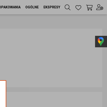
OPAKOWANIA
OGÓLNE
EKSPRESY
Twój koszyk
(
0
szt
)
Zaloguj się
lub
Zarejestruj się
Język
PL
Waluta
zł