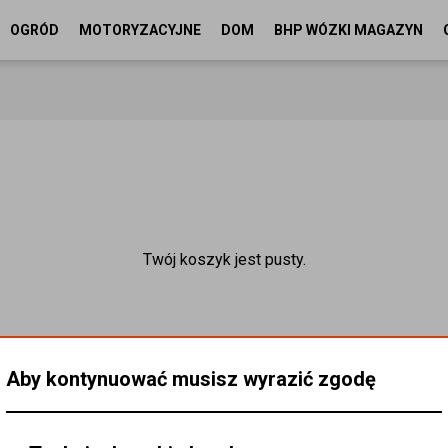
OGRÓD
MOTORYZACYJNE
DOM
BHP WÓZKI MAGAZYN
Twój koszyk jest pusty.
Aby kontynuować musisz wyrazić zgodę