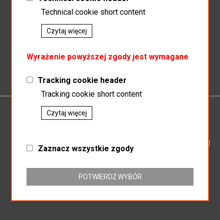
Technical cookie short content
Czytaj więcej
Zapisz do newslettera
Wyrażenie powyższej zgody jest wymagane
Tracking cookie header
Tracking cookie short content
Czytaj więcej
P.P.H.U.MAGNAT
SP.J SŁAWOMIR KOSZEWSKI BOGUSŁAW KOSZEWSKI
Zaznacz wszystkie zgody
ul. Mikołowska 164
43-187 Orzesze
NIP: 635-16-25-438
POTWIERDŹ WYBÓR
REGON: 276803104
+32 718-63-86
hurtowniamagnat@gmail.com