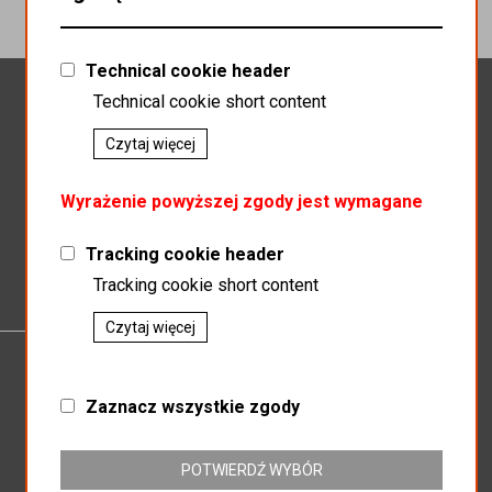
Technical cookie header
Newsletter
Technical cookie short content
Czytaj więcej
Wyrażenie powyższej zgody jest wymagane
Zapisz do newslettera
Tracking cookie header
Tracking cookie short content
Czytaj więcej
P.P.H.U.MAGNAT
Zaznacz wszystkie zgody
SP.J SŁAWOMIR KOSZEWSKI BOGUSŁAW KOSZEWSKI
ul. Mikołowska 164
POTWIERDŹ WYBÓR
43-187 Orzesze