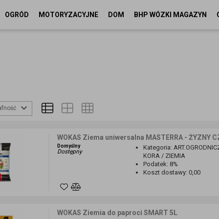
OGRÓD
MOTORYZACYJNE
DOM
BHP WÓZKI MAGAZYN
afność
WOKAS Ziema uniwersalna MASTERRA - ŻYZNY 
Domyślny
Kategoria
:
ART.OGRODNICZ
Dostępny
KORA / ZIEMIA
Podatek
:
8%
Koszt dostawy
:
0,00
WOKAS Ziemia do paproci SMART 5L