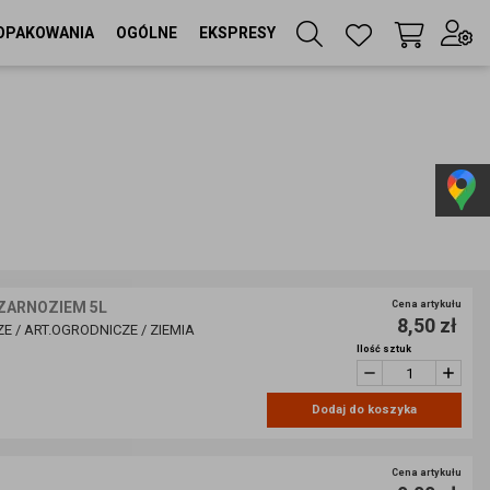
OPAKOWANIA
OGÓLNE
EKSPRESY
Twój koszyk
(
0
szt
)
Zaloguj się
lub
Zarejestruj się
Język
CZARNOZIEM 5L
Cena artykułu
8,50 zł
PL
E / ART.OGRODNICZE / ZIEMIA
Ilość sztuk
Waluta
zł
Dodaj do koszyka
Cena artykułu