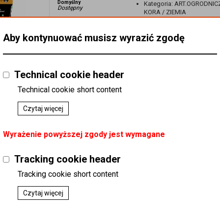
Domyślny
Kategoria
:
ART.OGRODNICZ
Dostępny
KORA / ZIEMIA
Podatek
:
8%
Koszt dostawy
:
0,00
Aby kontynuować musisz wyrazić zgodę
WOKAS Podłoże do storczyków i innych epifitów 5
Technical cookie header
Domyślny
Kategoria
:
ART.OGRODNICZ
Dostępny
KORA / ZIEMIA
Technical cookie short content
Podatek
:
8%
Koszt dostawy
:
0,00
Czytaj więcej
Wyrażenie powyższej zgody jest wymagane
WOKAS Kora sosnowa mielona MASTERRA 80L
Domyślny
Kategoria
:
ART.OGRODNICZ
Tracking cookie header
Dostępny
KORA / ZIEMIA
Podatek
:
8%
Tracking cookie short content
Koszt dostawy
:
0,00
Czytaj więcej