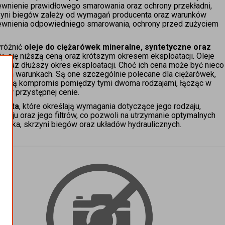
pewnienie prawidłowego smarowania oraz ochrony przekładni,
rzyni biegów zależy od wymagań producenta oraz warunków
apewnienia odpowiedniego smarowania, ochrony przed zużyciem
yróżnić
oleje do ciężarówek mineralne, syntetyczne oraz
ją się niższą ceną oraz krótszym okresem eksploatacji. Oleje
oraz dłuższy okres eksploatacji. Choć ich cena może być nieco
ych warunkach. Są one szczególnie polecane dla ciężarówek,
anowią kompromis pomiędzy tymi dwoma rodzajami, łącząc w
ka w przystępnej cenie.
centa
, które określają wymagania dotyczące jego rodzaju,
oleju oraz jego filtrów, co pozwoli na utrzymanie optymalnych
lnika, skrzyni biegów oraz układów hydraulicznych.