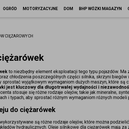
OGRÓD
MOTORYZACYJNE
DOM
BHP WÓZKI MAGAZYN
ÓW CIĘŻAROWYCH
 ciężarówek
ówek
to niezbędny element eksploatacji tego typu pojazdów. Ma
raz chłodzenia poszczególnych części silnika, skrzyni biegów i
y sprostać wyjątkowym wymaganiom dużych maszyn, które są 
wki jest kluczowy dla długotrwałej wydajności i niezawodno
enta stosuje się różne rodzaje olejów, takie jak mineralne, sy
iach i typach, aby sprostać różnym wymaganiom różnych modeli 
eju do ciężarówek
ykorzystywane są różne rodzaje olejów, które można podzielić 
kładów hydraulicznych. Oleje silnikowe dla ciężarówek mają z