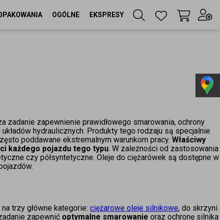
OPAKOWANIA
OGÓLNE
EKSPRESY
Twój koszyk
(
0
szt
)
Zaloguj się
lub
Zarejestruj się
 za zadanie zapewnienie prawidłowego smarowania, ochrony
 układów hydraulicznych. Produkty tego rodzaju są specjalnie
Język
często poddawane ekstremalnym warunkom pracy.
Właściwy
PL
ści każdego pojazdu tego typu
. W zależności od zastosowania
ntetyczne czy półsyntetyczne. Oleje do ciężarówek są dostępne w
Waluta
pojazdów.
zł
na trzy główne kategorie:
ciężarowe oleje silnikowe
, do skrzyni
a zadanie zapewnić
optymalne smarowanie
oraz ochronę silnika