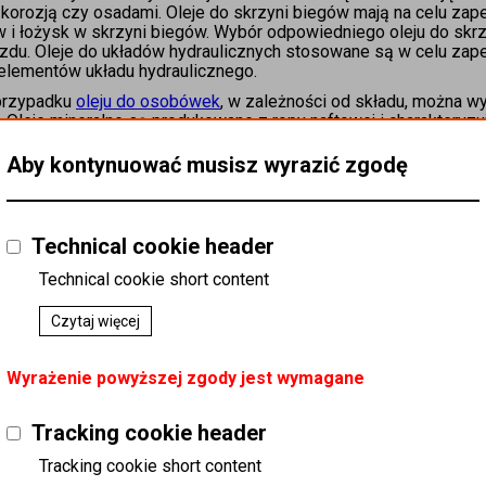
korozją czy osadami. Oleje do skrzyni biegów mają na celu za
w i łożysk w skrzyni biegów. Wybór odpowiedniego oleju do sk
jazdu. Oleje do układów hydraulicznych stosowane są w celu z
 elementów układu hydraulicznego.
przypadku
oleju do osobówek
, w zależności od składu, można w
. Oleje mineralne są produkowane z ropy naftowej i charakteryzu
ą lepsze właściwości smarne, wyższą odporność na temperaturę 
ają najwyższy poziom ochrony i wydajności, nawet w ekstremaln
Aby kontynuować musisz wyrazić zgodę
 eksploatowane w trudnych warunkach. Oleje półsyntetyczne st
jów mineralnych i syntetycznych. Zapewniają dobrą ochronę silni
 do ciężarówki, warto zwrócić uwagę na specyfikacje produ
Technical cookie header
esu eksploatacji. Ponadto trzeba pamiętać o regularnej wymianie 
nych oraz ochronnych oleju, a tym samym dłuższej żywotności si
Technical cookie short content
Czytaj więcej
Wyrażenie powyższej zgody jest wymagane
Tracking cookie header
Tracking cookie short content