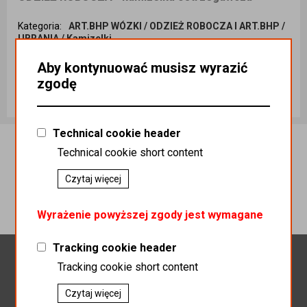
Kategoria
:
ART.BHP WÓZKI / ODZIEŻ ROBOCZA I ART.BHP /
UBRANIA / Kamizelki
Podatek
:
23%
Indeks handlowy
:
Kam000005
Aby kontynuować musisz wyrazić
Koszt dostawy
:
0,00
Ilość sztuk
zgodę
PLN 9.50
Dodaj do koszyka
Technical cookie header
Technical cookie short content
Czytaj więcej
Wyrażenie powyższej zgody jest wymagane
Tracking cookie header
Newsletter
Tracking cookie short content
Czytaj więcej