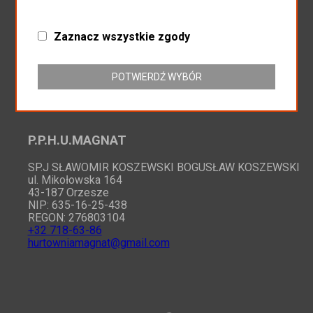
Zapisz do newslettera
Zaznacz wszystkie zgody
POTWIERDŹ WYBÓR
P.P.H.U.MAGNAT
SP.J SŁAWOMIR KOSZEWSKI BOGUSŁAW KOSZEWSKI
ul. Mikołowska 164
43-187 Orzesze
NIP: 635-16-25-438
REGON: 276803104
+32 718-63-86
hurtowniamagnat@gmail.com