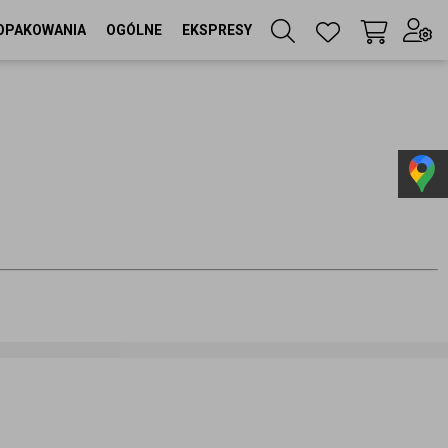
OPAKOWANIA
OGÓLNE
EKSPRESY
Twój koszyk
(
0
szt
)
Zaloguj się
lub
Zarejestruj się
Język
PL
Waluta
zł