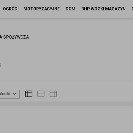
OGRÓD
MOTORYZACYJNE
DOM
BHP WÓZKI MAGAZYN
IA SPOŻYWCZA
u
afność