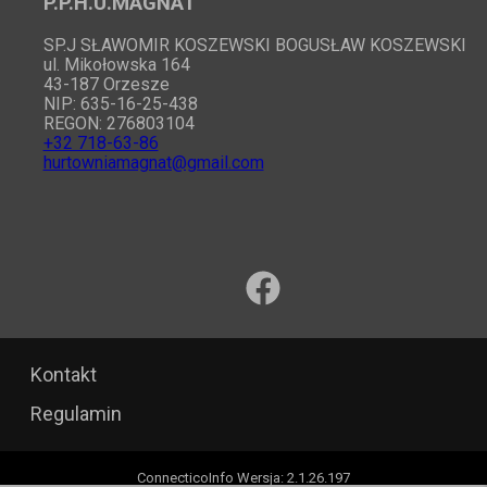
P.P.H.U.MAGNAT
SP.J SŁAWOMIR KOSZEWSKI BOGUSŁAW KOSZEWSKI
ul. Mikołowska 164
43-187 Orzesze
NIP: 635-16-25-438
REGON: 276803104
+32 718-63-86
hurtowniamagnat@gmail.com
Kontakt
Regulamin
ConnecticoInfo
Wersja
:
2.1.26.197