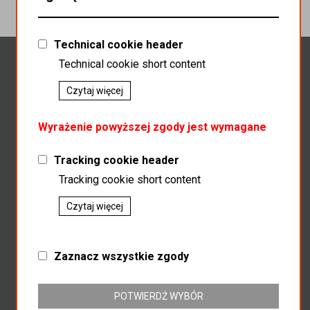
Technical cookie header
Newsletter
Technical cookie short content
Czytaj więcej
Wyrażenie powyższej zgody jest wymagane
Zapisz do newslettera
Tracking cookie header
Tracking cookie short content
Czytaj więcej
P.P.H.U.MAGNAT
Zaznacz wszystkie zgody
SP.J SŁAWOMIR KOSZEWSKI BOGUSŁAW KOSZEWSKI
ul. Mikołowska 164
POTWIERDŹ WYBÓR
43-187 Orzesze