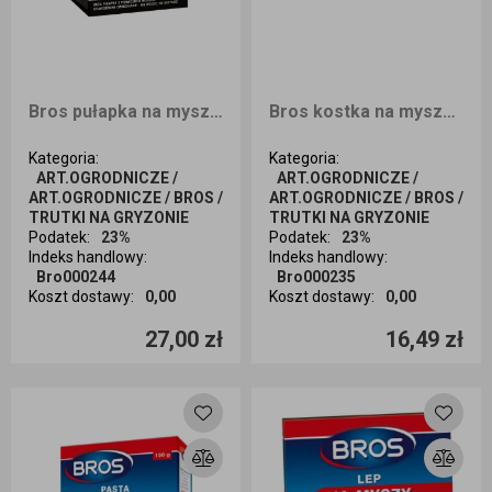
Bros pułapka na myszy i szczury MONSTER
Bros kostka na myszy i szczury 250g
Kategoria
:
Kategoria
:
ART.OGRODNICZE /
ART.OGRODNICZE /
ART.OGRODNICZE / BROS /
ART.OGRODNICZE / BROS /
TRUTKI NA GRYZONIE
TRUTKI NA GRYZONIE
Podatek
:
23%
Podatek
:
23%
Indeks handlowy
:
Indeks handlowy
:
Bro000244
Bro000235
Koszt dostawy
:
0,00
Koszt dostawy
:
0,00
Ilość sztuk
Ilość sztuk
27,00 zł
16,49 zł
Dodaj do koszyka
Dodaj do koszyka