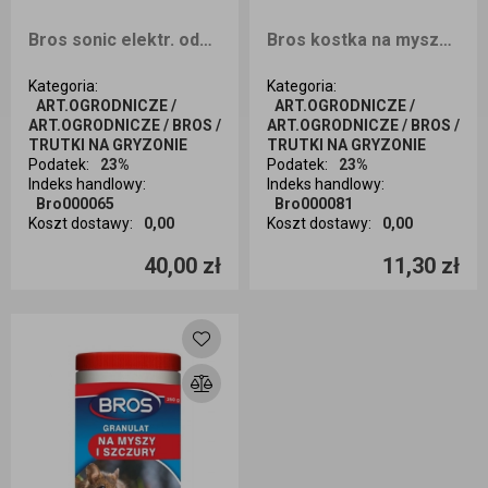
Bros sonic elektr. odstraszacz kretów gryzoni
Bros kostka na myszy i szczury 150g
Kategoria
:
Kategoria
:
ART.OGRODNICZE /
ART.OGRODNICZE /
ART.OGRODNICZE / BROS /
ART.OGRODNICZE / BROS /
TRUTKI NA GRYZONIE
TRUTKI NA GRYZONIE
Podatek
:
23%
Podatek
:
23%
Indeks handlowy
:
Indeks handlowy
:
Bro000065
Bro000081
Koszt dostawy
:
0,00
Koszt dostawy
:
0,00
Ilość sztuk
Ilość sztuk
40,00 zł
11,30 zł
Dodaj do koszyka
Dodaj do koszyka