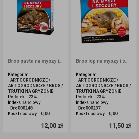
Bros pasta na myszy i szczury 150g
Bros lep na myszy i szczury
Kategoria
:
Kategoria
:
ART.OGRODNICZE /
ART.OGRODNICZE /
ART.OGRODNICZE / BROS /
ART.OGRODNICZE / BROS /
TRUTKI NA GRYZONIE
TRUTKI NA GRYZONIE
Podatek
:
23%
Podatek
:
23%
Indeks handlowy
:
Indeks handlowy
:
Bro000248
Bro000237
Koszt dostawy
:
0,00
Koszt dostawy
:
0,00
Ilość sztuk
Ilość sztuk
12,00 zł
11,50 zł
Dodaj do koszyka
Dodaj do koszyka