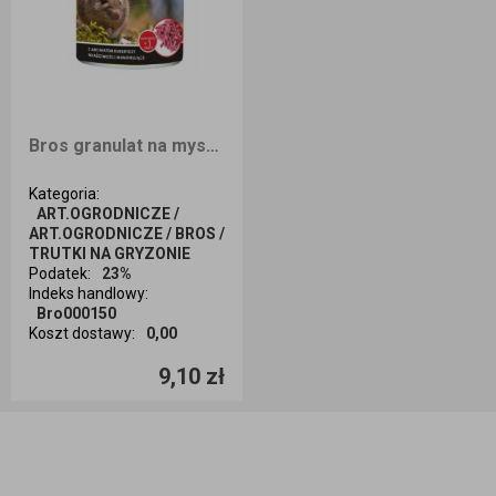
Bros granulat na myszy i szczury 250g
Kategoria
:
ART.OGRODNICZE /
ART.OGRODNICZE / BROS /
TRUTKI NA GRYZONIE
Podatek
:
23%
Indeks handlowy
:
Bro000150
Koszt dostawy
:
0,00
Ilość sztuk
9,10 zł
Dodaj do koszyka