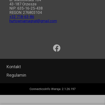
43-187 Orzesze
NIP: 635-16-25-438
REGON: 276803104
+32 718-63-86
hurtowniamagnat@gmail.com
Kontakt
Regulamin
ConnecticoInfo
Wersja
:
2.1.26.197