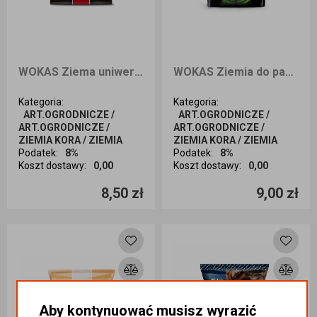
WOKAS Ziema uniwersalna MASTERRA - ŻYZNY CZARNOZIEM 5L
WOKAS Ziemia do paproci SMART 5L
Kategoria
:
Kategoria
:
ART.OGRODNICZE /
ART.OGRODNICZE /
ART.OGRODNICZE /
ART.OGRODNICZE /
ZIEMIA KORA / ZIEMIA
ZIEMIA KORA / ZIEMIA
Podatek
:
8%
Podatek
:
8%
Koszt dostawy
:
0,00
Koszt dostawy
:
0,00
Ilość sztuk
Ilość sztuk
8,50 zł
9,00 zł
Dodaj do koszyka
Dodaj do koszyka
Aby kontynuować musisz wyrazić