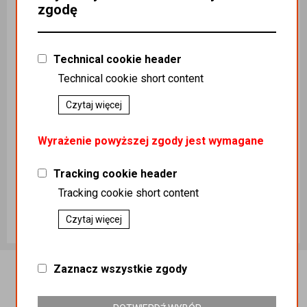
zgodę
Technical cookie header
Technical cookie short content
Czytaj więcej
WOKAS Podłoże do storczyków i innych epifitów 5L
WOKAS Kora sosnowa mielona MASTERRA 80L
Kategoria
Wyrażenie powyższej zgody jest wymagane
:
Kategoria
:
ART.OGRODNICZE /
ART.OGRODNICZE /
ART.OGRODNICZE /
ART.OGRODNICZE /
Tracking cookie header
ZIEMIA KORA / ZIEMIA
ZIEMIA KORA / ZIEMIA
Podatek
:
8%
Podatek
:
8%
Tracking cookie short content
Koszt dostawy
:
0,00
Koszt dostawy
:
0,00
Ilość sztuk
Ilość sztuk
Czytaj więcej
9,00 zł
25,00 zł
Dodaj do koszyka
Dodaj do koszyka
Zaznacz wszystkie zgody