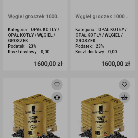
Węgiel groszek 1000kg EXTRA PREMIUM + z Kolumbii dostawa Opole i okolice
Węgiel groszek 1000kg EXTRA PREMIUM + z Kolumbii dostawa Kraków i okolice
Kategoria
:
OPAŁ KOTŁY /
Kategoria
:
OPAŁ KOTŁY /
OPAŁ KOTŁY / WĘGIEL /
OPAŁ KOTŁY / WĘGIEL /
GROSZEK
GROSZEK
Podatek
:
23%
Podatek
:
23%
Koszt dostawy
:
0,00
Koszt dostawy
:
0,00
Ilość sztuk
Ilość sztuk
1600,00 zł
1600,00 zł
Dodaj do koszyka
Dodaj do koszyka