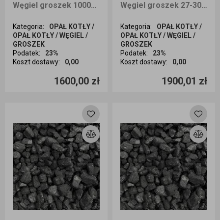
Węgiel groszek 1000KG EXTRA PREMIUM + z Kolumbii dostawa Śląsk
Węgiel groszek 27-30 MJ/KG wesoła PLUS 1000kg workowany 25kg CAŁA POLSKA
Kategoria
:
OPAŁ KOTŁY /
Kategoria
:
OPAŁ KOTŁY /
OPAŁ KOTŁY / WĘGIEL /
OPAŁ KOTŁY / WĘGIEL /
GROSZEK
GROSZEK
Podatek
:
23%
Podatek
:
23%
Koszt dostawy
:
0,00
Koszt dostawy
:
0,00
Ilość sztuk
Ilość sztuk
1600,00 zł
1900,01 zł
Dodaj do koszyka
Dodaj do koszyka