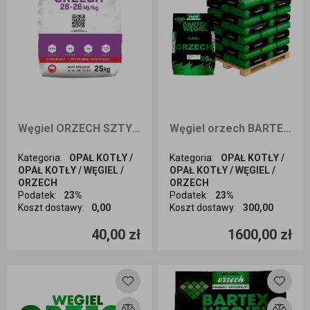
Węgiel ORZECH SZTYGAR 25kg odbiór osobisty
Węgiel orzech BARTEX 1000KG dostawa Wrocław i okolice
Kategoria
:
OPAŁ KOTŁY /
Kategoria
:
OPAŁ KOTŁY /
OPAŁ KOTŁY / WĘGIEL /
OPAŁ KOTŁY / WĘGIEL /
ORZECH
ORZECH
Podatek
:
23%
Podatek
:
23%
Koszt dostawy
:
0,00
Koszt dostawy
:
300,00
Ilość sztuk
Ilość sztuk
40,00 zł
1600,00 zł
Dodaj do koszyka
Dodaj do koszyka