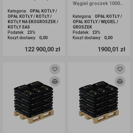
Węgiel groszek 1000kg EXTRA PREMIUM + z Kolumbii dostawa cała Polska
Kategoria
:
OPAŁ KOTŁY /
OPAŁ KOTŁY / KOTŁY /
Kategoria
:
OPAŁ KOTŁY /
KOTŁY NA EKOGROSZEK /
OPAŁ KOTŁY / WĘGIEL /
KOTŁY SAS
GROSZEK
Podatek
:
23%
Podatek
:
23%
Koszt dostawy
:
0,00
Koszt dostawy
:
0,00
Ilość sztuk
Ilość sztuk
122 900,00 zł
1900,01 zł
Dodaj do koszyka
Dodaj do koszyka