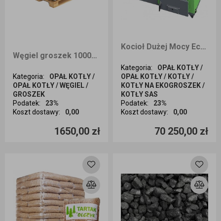
Kocioł Dużej Mocy EcoDesign SAS SOLID 125kW na węgiel kamienny
Węgiel groszek 1000kg SZTYGAR ULTRA dostawa Kraków i okolice
Kategoria
:
OPAŁ KOTŁY /
Kategoria
:
OPAŁ KOTŁY /
OPAŁ KOTŁY / KOTŁY /
OPAŁ KOTŁY / WĘGIEL /
KOTŁY NA EKOGROSZEK /
GROSZEK
KOTŁY SAS
Podatek
:
23%
Podatek
:
23%
Koszt dostawy
:
0,00
Koszt dostawy
:
0,00
Ilość sztuk
Ilość sztuk
1650,00 zł
70 250,00 zł
Dodaj do koszyka
Dodaj do koszyka