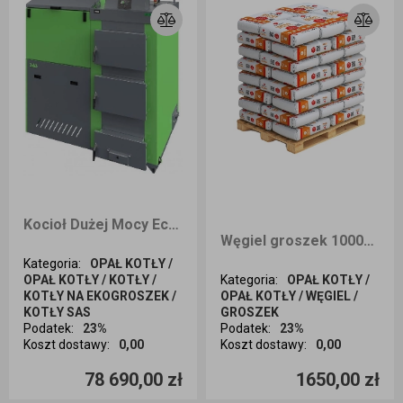
Kocioł Dużej Mocy EcoDesign SAS SOLID 150kW na węgiel kamienny
Węgiel groszek 1000kg SZTYGAR ULTRA dostawa Wrocław i okolice
Kategoria
:
OPAŁ KOTŁY /
OPAŁ KOTŁY / KOTŁY /
Kategoria
:
OPAŁ KOTŁY /
KOTŁY NA EKOGROSZEK /
OPAŁ KOTŁY / WĘGIEL /
KOTŁY SAS
GROSZEK
Podatek
:
23%
Podatek
:
23%
Koszt dostawy
:
0,00
Koszt dostawy
:
0,00
Ilość sztuk
Ilość sztuk
78 690,00 zł
1650,00 zł