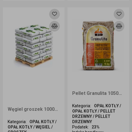
Dodaj do koszyka
Dodaj do koszyka
Pellet Granulita 1050kg dostawa Wrocław i okolice
Kategoria
:
OPAŁ KOTŁY /
Węgiel groszek 1000kg ZENMAR dostawa Opole i okolice
OPAŁ KOTŁY / PELLET
DRZEWNY / PELLET
Kategoria
:
OPAŁ KOTŁY /
DRZEWNY
OPAŁ KOTŁY / WĘGIEL /
Podatek
:
23%