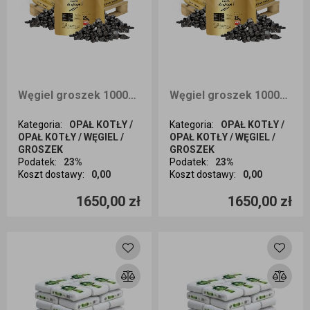
Węgiel groszek 1000kg EXTRA POWER + dostawa Wrocław i okolice
Węgiel groszek 1000kg EXTRA POWER + dostawa Opole i okolice
Kategoria
:
OPAŁ KOTŁY /
Kategoria
:
OPAŁ KOTŁY /
OPAŁ KOTŁY / WĘGIEL /
OPAŁ KOTŁY / WĘGIEL /
GROSZEK
GROSZEK
Podatek
:
23%
Podatek
:
23%
Koszt dostawy
:
0,00
Koszt dostawy
:
0,00
Ilość sztuk
Ilość sztuk
1650,00 zł
1650,00 zł
Dodaj do koszyka
Dodaj do koszyka