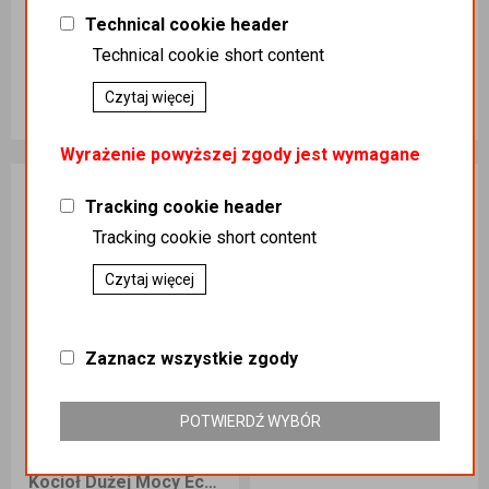
KOTŁY NA EKOGROSZEK /
OPAŁ KOTŁY / WĘGIEL /
Technical cookie header
KOTŁY SAS
GROSZEK
Podatek
:
23%
Podatek
:
23%
Technical cookie short content
Koszt dostawy
:
0,00
Koszt dostawy
:
0,00
Ilość sztuk
Ilość sztuk
Czytaj więcej
90 990,00 zł
1600,00 zł
Wyrażenie powyższej zgody jest wymagane
Dodaj do koszyka
Dodaj do koszyka
Tracking cookie header
Tracking cookie short content
Czytaj więcej
Zaznacz wszystkie zgody
POTWIERDŹ WYBÓR
Kocioł Dużej Mocy EcoDesign ECO-PELL 300kW na węgiel kamienny