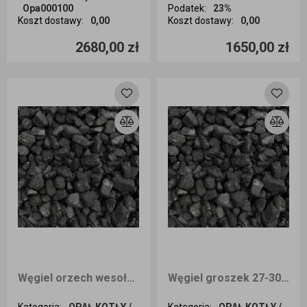
Opa000100
Podatek
:
23%
Koszt dostawy
:
0,00
Koszt dostawy
:
0,00
Ilość sztuk
Ilość sztuk
2680,00 zł
1650,00 zł
Dodaj do koszyka
Dodaj do koszyka
Węgiel orzech wesoła PLUS 27-30 MJ/KG 25kg ODBIÓR OSOBISTY
Węgiel groszek 27-30 MJ/KG wesoła PLUS 25kg ODBIÓR OSOBISTY