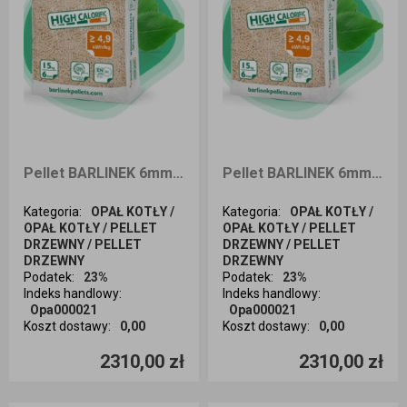
Pellet BARLINEK 6mm 990kg dostawa Opole i okolice
Pellet BARLINEK 6mm 990kg dostawa Kraków i okolice
Kategoria
:
OPAŁ KOTŁY /
Kategoria
:
OPAŁ KOTŁY /
OPAŁ KOTŁY / PELLET
OPAŁ KOTŁY / PELLET
DRZEWNY / PELLET
DRZEWNY / PELLET
DRZEWNY
DRZEWNY
Podatek
:
23%
Podatek
:
23%
Indeks handlowy
:
Indeks handlowy
:
Opa000021
Opa000021
Koszt dostawy
:
0,00
Koszt dostawy
:
0,00
Ilość sztuk
Ilość sztuk
2310,00 zł
2310,00 zł
Dodaj do koszyka
Dodaj do koszyka