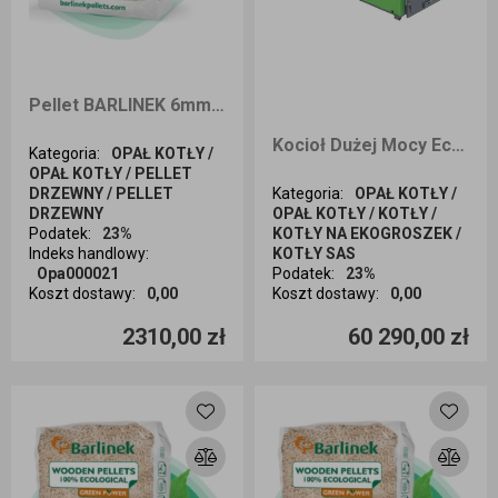
Pellet BARLINEK 6mm 990kg dostawa Śląsk
Kocioł Dużej Mocy EcoDesign ECO-PELL 100kW na węgiel kamienny
Kategoria
:
OPAŁ KOTŁY /
OPAŁ KOTŁY / PELLET
DRZEWNY / PELLET
Kategoria
:
OPAŁ KOTŁY /
DRZEWNY
OPAŁ KOTŁY / KOTŁY /
Podatek
:
23%
KOTŁY NA EKOGROSZEK /
Indeks handlowy
:
KOTŁY SAS
Opa000021
Podatek
:
23%
Koszt dostawy
:
0,00
Koszt dostawy
:
0,00
Ilość sztuk
Ilość sztuk
2310,00 zł
60 290,00 zł
Dodaj do koszyka
Dodaj do koszyka