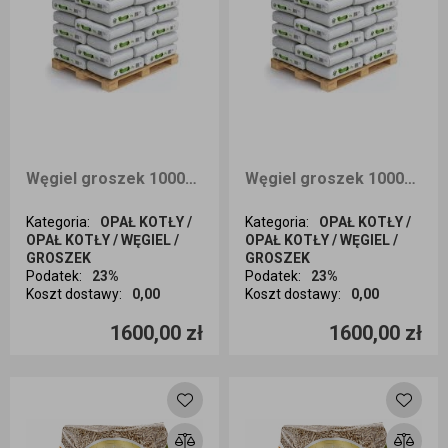
Węgiel groszek 1000kg ZENMAR dostawa Kraków i okolice
Węgiel groszek 1000kg ZENMAR dostawa Wrocław i okolice
Kategoria
:
OPAŁ KOTŁY /
Kategoria
:
OPAŁ KOTŁY /
OPAŁ KOTŁY / WĘGIEL /
OPAŁ KOTŁY / WĘGIEL /
GROSZEK
GROSZEK
Podatek
:
23%
Podatek
:
23%
Koszt dostawy
:
0,00
Koszt dostawy
:
0,00
Ilość sztuk
Ilość sztuk
1600,00 zł
1600,00 zł
Dodaj do koszyka
Dodaj do koszyka