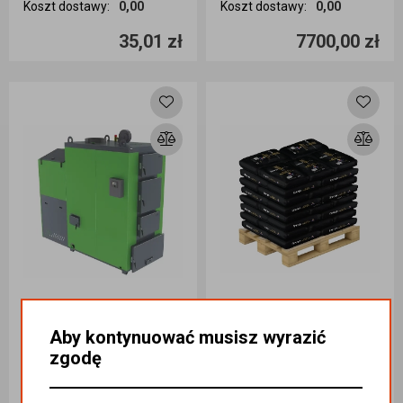
Koszt dostawy
:
0,00
Koszt dostawy
:
0,00
Ilość sztuk
Ilość sztuk
35,01 zł
7700,00 zł
Dodaj do koszyka
Dodaj do koszyka
Aby kontynuować musisz wyrazić
Kocioł Dużej Mocy EcoDesign ECO-PELL 200kW na węgiel kamienny
zgodę
Węgiel groszek 1000kg EXTRA PREMIUM + z Kolumbii dostawa Wrocław i okolice
Kategoria
:
OPAŁ KOTŁY /
OPAŁ KOTŁY / KOTŁY /
Kategoria
:
OPAŁ KOTŁY /