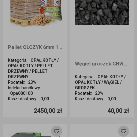
Pellet OLCZYK 6mm 1050kg dostawa Śląsk i okolice
Kategoria
:
OPAŁ KOTŁY /
Węgiel groszek CHWAŁOWICE PLUS 29 25kg ODBIÓR OSOBISTY
OPAŁ KOTŁY / PELLET
DRZEWNY / PELLET
DRZEWNY
Kategoria
:
OPAŁ KOTŁY /
Podatek
:
23%
OPAŁ KOTŁY / WĘGIEL /
Indeks handlowy
:
GROSZEK
Opa000100
Podatek
:
23%
Koszt dostawy
:
0,00
Koszt dostawy
:
0,00
Ilość sztuk
Ilość sztuk
2450,00 zł
40,00 zł
Dodaj do koszyka
Dodaj do koszyka