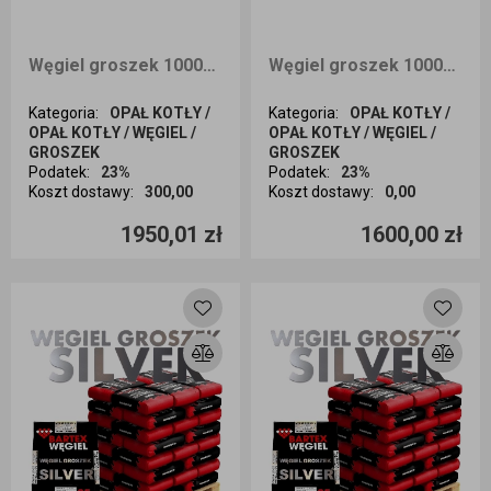
Węgiel groszek 1000KG BARTEX GOLD dostawa cała Polska
Węgiel groszek 1000KG BARTEX GOLD dostawa Śląsk
Kategoria
:
OPAŁ KOTŁY /
Kategoria
:
OPAŁ KOTŁY /
OPAŁ KOTŁY / WĘGIEL /
OPAŁ KOTŁY / WĘGIEL /
GROSZEK
GROSZEK
Podatek
:
23%
Podatek
:
23%
Koszt dostawy
:
300,00
Koszt dostawy
:
0,00
Ilość sztuk
Ilość sztuk
1950,01 zł
1600,00 zł
Dodaj do koszyka
Dodaj do koszyka