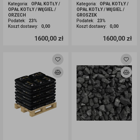
Kategoria
:
OPAŁ KOTŁY /
Kategoria
:
OPAŁ KOTŁY /
OPAŁ KOTŁY / WĘGIEL /
OPAŁ KOTŁY / WĘGIEL /
ORZECH
GROSZEK
Podatek
:
23%
Podatek
:
23%
Koszt dostawy
:
0,00
Koszt dostawy
:
0,00
Ilość sztuk
Ilość sztuk
1600,00 zł
1600,00 zł
Dodaj do koszyka
Dodaj do koszyka