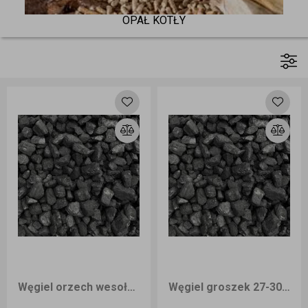
OPAŁ KOTŁY
Węgiel orzech wesoła 1000kg workowany 25kg dostawa Śląsk
Węgiel groszek 27-30 MJ/KG wesoła PLUS 1000kg workowany 25kg dostawa Śląsk