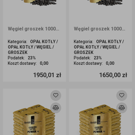
Węgiel groszek 1000kg EXTRA POWER + dostawa cała Polska
Węgiel groszek 1000kg EXTRA POWER + dostawa Śląsk
Kategoria
:
OPAŁ KOTŁY /
Kategoria
:
OPAŁ KOTŁY /
OPAŁ KOTŁY / WĘGIEL /
OPAŁ KOTŁY / WĘGIEL /
GROSZEK
GROSZEK
Podatek
:
23%
Podatek
:
23%
Koszt dostawy
:
0,00
Koszt dostawy
:
0,00
Ilość sztuk
Ilość sztuk
1950,01 zł
1650,00 zł
Dodaj do koszyka
Dodaj do koszyka