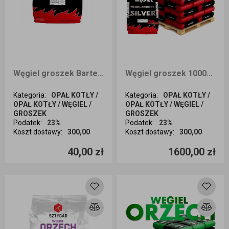
Węgiel groszek Bartex SILVER 25 kg odbiór osobisty
Węgiel groszek 1000KG BARTEX SILVER 1 dostawa Wrocław i okolice
Kategoria
:
OPAŁ KOTŁY /
Kategoria
:
OPAŁ KOTŁY /
OPAŁ KOTŁY / WĘGIEL /
OPAŁ KOTŁY / WĘGIEL /
GROSZEK
GROSZEK
Podatek
:
23%
Podatek
:
23%
Koszt dostawy
:
300,00
Koszt dostawy
:
300,00
Ilość sztuk
Ilość sztuk
40,00 zł
1600,00 zł
Dodaj do koszyka
Dodaj do koszyka