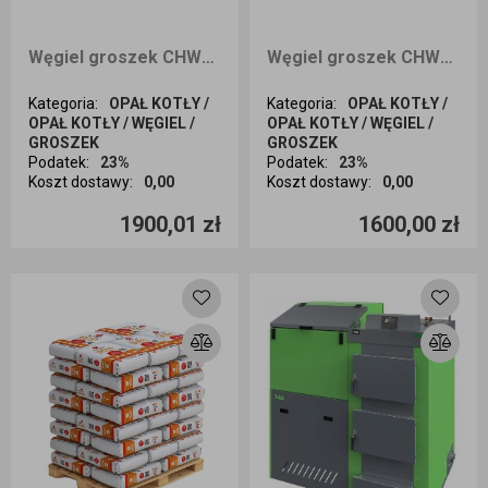
Węgiel groszek CHWAŁOWICE PLUS 29 1000kg workowany 25kg CAŁA POLSKA
Węgiel groszek CHWAŁOWICE PLUS 29 1000kg workowany 25kg DOSTAWA ŚLĄSK
Kategoria
:
OPAŁ KOTŁY /
Kategoria
:
OPAŁ KOTŁY /
OPAŁ KOTŁY / WĘGIEL /
OPAŁ KOTŁY / WĘGIEL /
GROSZEK
GROSZEK
Podatek
:
23%
Podatek
:
23%
Koszt dostawy
:
0,00
Koszt dostawy
:
0,00
Ilość sztuk
Ilość sztuk
1900,01 zł
1600,00 zł
Dodaj do koszyka
Dodaj do koszyka