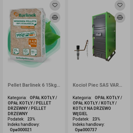
Pellet Barlinek 6 15kg - odbiór osobisty
Kocioł Piec SAS VARMO 15kW na węgiel ORZECH klasa 5
Kategoria
:
OPAŁ KOTŁY /
Kategoria
:
OPAŁ KOTŁY /
OPAŁ KOTŁY / PELLET
OPAŁ KOTŁY / KOTŁY /
DRZEWNY / PELLET
KOTŁY NA DRZEWO
DRZEWNY
WĘGIEL
Podatek
:
23%
Podatek
:
23%
Indeks handlowy
:
Indeks handlowy
:
Opa000021
Opa000737