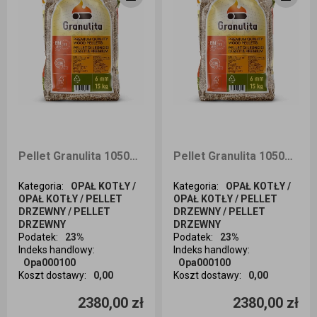
Pellet Granulita 1050kg dostawa Śląsk i okolice
Pellet Granulita 1050kg dostawa Kraków i okolice
Kategoria
:
OPAŁ KOTŁY /
Kategoria
:
OPAŁ KOTŁY /
OPAŁ KOTŁY / PELLET
OPAŁ KOTŁY / PELLET
DRZEWNY / PELLET
DRZEWNY / PELLET
DRZEWNY
DRZEWNY
Podatek
:
23%
Podatek
:
23%
Indeks handlowy
:
Indeks handlowy
:
Opa000100
Opa000100
Koszt dostawy
:
0,00
Koszt dostawy
:
0,00
Ilość sztuk
Ilość sztuk
2380,00 zł
2380,00 zł