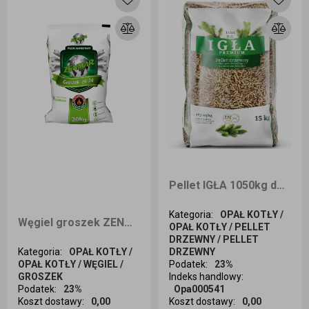
Pellet IGŁA 1050kg dostawa cała Polska
Kategoria
:
OPAŁ KOTŁY /
Węgiel groszek ZENMAR 25KG odbiór osobisty
OPAŁ KOTŁY / PELLET
DRZEWNY / PELLET
Kategoria
:
OPAŁ KOTŁY /
DRZEWNY
OPAŁ KOTŁY / WĘGIEL /
Podatek
:
23%
GROSZEK
Indeks handlowy
:
Podatek
:
23%
Opa000541
Koszt dostawy
:
0,00
Koszt dostawy
:
0,00
Ilość sztuk
Ilość sztuk