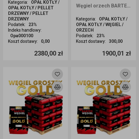
Kategoria
:
OPAŁ KOTŁY /
Węgiel orzech BARTEX 1000KG dostawa cała Polska
OPAŁ KOTŁY / PELLET
DRZEWNY / PELLET
DRZEWNY
Kategoria
:
OPAŁ KOTŁY /
Podatek
:
23%
OPAŁ KOTŁY / WĘGIEL /
Indeks handlowy
:
ORZECH
Opa000100
Podatek
:
23%
Koszt dostawy
:
0,00
Koszt dostawy
:
300,00
Ilość sztuk
Ilość sztuk
2380,00 zł
1900,01 zł
Dodaj do koszyka
Dodaj do koszyka