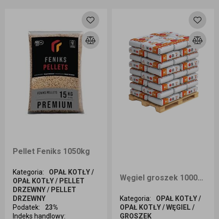
Dodaj do koszyka
Dodaj do koszyka
Pellet Feniks 1050kg
Kategoria
:
OPAŁ KOTŁY /
Węgiel groszek 1000kg SZTYGAR ULTRA dostawa Opole i okolice
OPAŁ KOTŁY / PELLET
DRZEWNY / PELLET
DRZEWNY
Kategoria
:
OPAŁ KOTŁY /
Podatek
:
23%
OPAŁ KOTŁY / WĘGIEL /
Indeks handlowy
:
GROSZEK