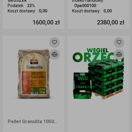
GROSZEK
Indeks handlowy
:
Podatek
:
23%
Opa000100
Koszt dostawy
:
0,00
Koszt dostawy
:
0,00
Ilość sztuk
Ilość sztuk
1600,00 zł
2380,00 zł
Dodaj do koszyka
Dodaj do koszyka
Pellet Granulita 1050kg dostawa Opole i okolice