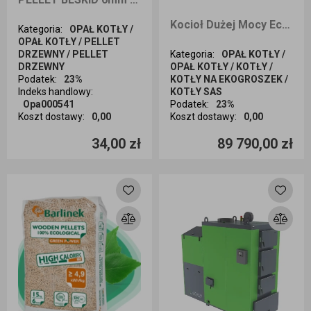
Kocioł Dużej Mocy EcoDesign SAS SOLID 200kW na węgiel kamienny
Kategoria
:
OPAŁ KOTŁY /
OPAŁ KOTŁY / PELLET
DRZEWNY / PELLET
Kategoria
:
OPAŁ KOTŁY /
DRZEWNY
OPAŁ KOTŁY / KOTŁY /
Podatek
:
23%
KOTŁY NA EKOGROSZEK /
Indeks handlowy
:
KOTŁY SAS
Opa000541
Podatek
:
23%
Koszt dostawy
:
0,00
Koszt dostawy
:
0,00
Ilość sztuk
Ilość sztuk
34,00 zł
89 790,00 zł
Dodaj do koszyka
Dodaj do koszyka