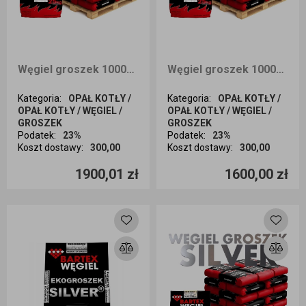
Węgiel groszek 1000kg BARTEX SILVER dostawa cała Polska
Węgiel groszek 1000kg BARTEX SILVER dostawa Opole i okolice
Kategoria
:
OPAŁ KOTŁY /
Kategoria
:
OPAŁ KOTŁY /
OPAŁ KOTŁY / WĘGIEL /
OPAŁ KOTŁY / WĘGIEL /
GROSZEK
GROSZEK
Podatek
:
23%
Podatek
:
23%
Koszt dostawy
:
300,00
Koszt dostawy
:
300,00
Ilość sztuk
Ilość sztuk
1900,01 zł
1600,00 zł
Dodaj do koszyka
Dodaj do koszyka