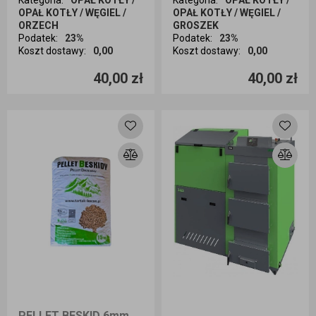
Kategoria
:
OPAŁ KOTŁY /
Kategoria
:
OPAŁ KOTŁY /
OPAŁ KOTŁY / WĘGIEL /
OPAŁ KOTŁY / WĘGIEL /
ORZECH
GROSZEK
Podatek
:
23%
Podatek
:
23%
Koszt dostawy
:
0,00
Koszt dostawy
:
0,00
Ilość sztuk
Ilość sztuk
40,00 zł
40,00 zł
Dodaj do koszyka
Dodaj do koszyka
PELLET BESKID 6mm 15kg - Odbiór osobisty