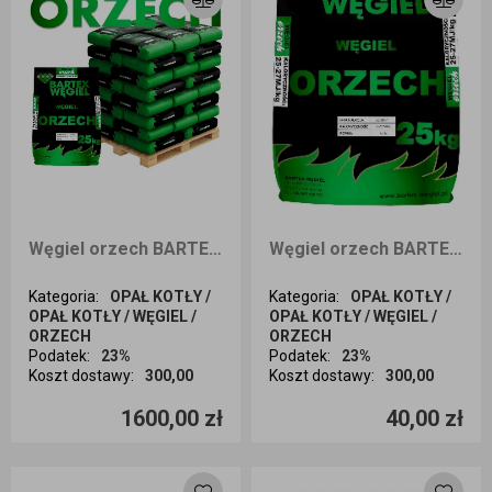
Węgiel orzech BARTEX 1000KG dostawa Śląsk i okolice
Węgiel orzech BARTEX 25KG odbiór osobisty
Kategoria
:
OPAŁ KOTŁY /
Kategoria
:
OPAŁ KOTŁY /
OPAŁ KOTŁY / WĘGIEL /
OPAŁ KOTŁY / WĘGIEL /
ORZECH
ORZECH
Podatek
:
23%
Podatek
:
23%
Koszt dostawy
:
300,00
Koszt dostawy
:
300,00
Ilość sztuk
Ilość sztuk
1600,00 zł
40,00 zł
Dodaj do koszyka
Dodaj do koszyka