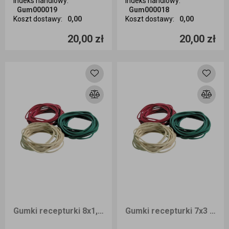
Indeks handlowy
:
Indeks handlowy
:
Gum000019
Gum000018
Koszt dostawy
:
0,00
Koszt dostawy
:
0,00
Ilość sztuk
Ilość sztuk
20,00 zł
20,00 zł
Dodaj do koszyka
Dodaj do koszyka
Gumki recepturki 8x1,5 1kg
Gumki recepturki 7x3 1kg