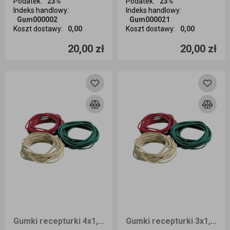
Podatek
:
23%
Podatek
:
23%
Indeks handlowy
:
Indeks handlowy
:
Gum000002
Gum000021
Koszt dostawy
:
0,00
Koszt dostawy
:
0,00
Ilość sztuk
Ilość sztuk
20,00 zł
20,00 zł
Dodaj do koszyka
Dodaj do koszyka
Gumki recepturki 4x1,5 1kg
Gumki recepturki 3x1,2 1kg