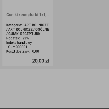
Gumki recepturki 1x1,2 1kg
Kategoria
:
ART ROLNICZE
/ ART ROLNICZE / OGÓLNE
/ GUMKI RECEPTURKI
Podatek
:
23%
Indeks handlowy
:
Gum000001
Koszt dostawy
:
0,00
Ilość sztuk
20,00 zł
Dodaj do koszyka