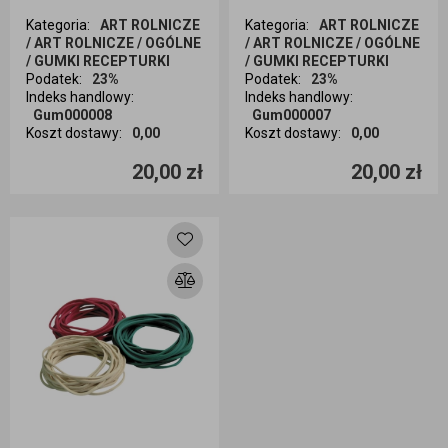
Kategoria
:
ART ROLNICZE
Kategoria
:
ART ROLNICZE
/ ART ROLNICZE / OGÓLNE
/ ART ROLNICZE / OGÓLNE
/ GUMKI RECEPTURKI
/ GUMKI RECEPTURKI
Podatek
:
23%
Podatek
:
23%
Indeks handlowy
:
Indeks handlowy
:
Gum000008
Gum000007
Koszt dostawy
:
0,00
Koszt dostawy
:
0,00
Ilość sztuk
Ilość sztuk
20,00 zł
20,00 zł
Dodaj do koszyka
Dodaj do koszyka