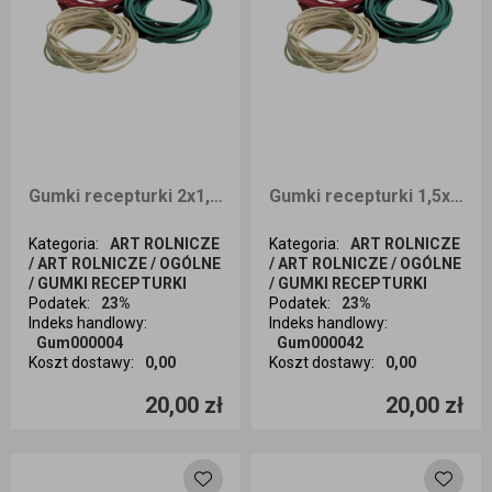
Gumki recepturki 2x1,1 1kg
Gumki recepturki 1,5x1,1 1kg
Kategoria
:
ART ROLNICZE
Kategoria
:
ART ROLNICZE
/ ART ROLNICZE / OGÓLNE
/ ART ROLNICZE / OGÓLNE
/ GUMKI RECEPTURKI
/ GUMKI RECEPTURKI
Podatek
:
23%
Podatek
:
23%
Indeks handlowy
:
Indeks handlowy
:
Gum000004
Gum000042
Koszt dostawy
:
0,00
Koszt dostawy
:
0,00
Ilość sztuk
Ilość sztuk
20,00 zł
20,00 zł
Dodaj do koszyka
Dodaj do koszyka