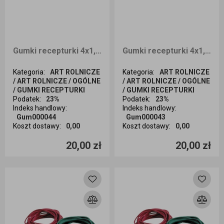
Gumki recepturki 4x1,2 1kg
Gumki recepturki 4x1,1 1kg
Kategoria
:
ART ROLNICZE
Kategoria
:
ART ROLNICZE
/ ART ROLNICZE / OGÓLNE
/ ART ROLNICZE / OGÓLNE
/ GUMKI RECEPTURKI
/ GUMKI RECEPTURKI
Podatek
:
23%
Podatek
:
23%
Indeks handlowy
:
Indeks handlowy
:
Gum000044
Gum000043
Koszt dostawy
:
0,00
Koszt dostawy
:
0,00
Ilość sztuk
Ilość sztuk
20,00 zł
20,00 zł
Dodaj do koszyka
Dodaj do koszyka