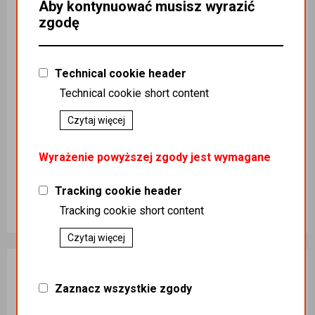
Aby kontynuować musisz wyrazić
zgodę
Technical cookie header
Gumki recepturki 3x1,5 1kg
Gumki recepturki 5x3 1kg
Technical cookie short content
Kategoria
:
ART ROLNICZE
Kategoria
:
ART ROLNICZE
Czytaj więcej
/ ART ROLNICZE / OGÓLNE
/ ART ROLNICZE / OGÓLNE
/ GUMKI RECEPTURKI
/ GUMKI RECEPTURKI
Podatek
:
23%
Podatek
:
23%
Wyrażenie powyższej zgody jest wymagane
Indeks handlowy
:
Indeks handlowy
:
Gum000013
Gum000012
Tracking cookie header
Koszt dostawy
:
0,00
Koszt dostawy
:
0,00
Ilość sztuk
Ilość sztuk
Tracking cookie short content
20,00 zł
20,00 zł
Czytaj więcej
Dodaj do koszyka
Dodaj do koszyka
Zaznacz wszystkie zgody