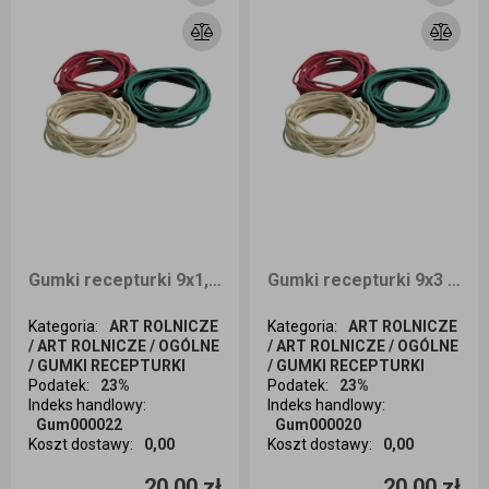
Gumki recepturki 9x1,5 1kg
Gumki recepturki 9x3 1kg
Kategoria
:
ART ROLNICZE
Kategoria
:
ART ROLNICZE
/ ART ROLNICZE / OGÓLNE
/ ART ROLNICZE / OGÓLNE
/ GUMKI RECEPTURKI
/ GUMKI RECEPTURKI
Podatek
:
23%
Podatek
:
23%
Jednostka
Indeks handlowy
:
Indeks handlowy
:
Gum000022
Gum000020
Koszt dostawy
:
0,00
Koszt dostawy
:
0,00
Ilość sztuk
Ilość sztuk
20,00 zł
20,00 zł