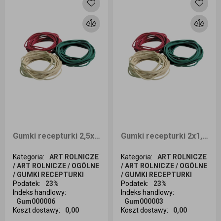
Gumki recepturki 2,5x1,1 1kg
Gumki recepturki 2x1,2 1kg
Kategoria
:
ART ROLNICZE
Kategoria
:
ART ROLNICZE
/ ART ROLNICZE / OGÓLNE
/ ART ROLNICZE / OGÓLNE
/ GUMKI RECEPTURKI
/ GUMKI RECEPTURKI
Podatek
:
23%
Podatek
:
23%
Indeks handlowy
:
Indeks handlowy
:
Gum000006
Gum000003
Koszt dostawy
:
0,00
Koszt dostawy
:
0,00
Ilość sztuk
Ilość sztuk