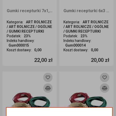
Gumki recepturki 7x1,5 1kg
Gumki recepturki 6x3 1kg
Kategoria
:
ART ROLNICZE
Kategoria
:
ART ROLNICZE
/ ART ROLNICZE / OGÓLNE
/ ART ROLNICZE / OGÓLNE
/ GUMKI RECEPTURKI
/ GUMKI RECEPTURKI
Podatek
:
23%
Podatek
:
23%
Indeks handlowy
:
Indeks handlowy
:
Gum000015
Gum000014
Koszt dostawy
:
0,00
Koszt dostawy
:
0,00
Ilość sztuk
Ilość sztuk
22,00 zł
20,00 zł
Dodaj do koszyka
Dodaj do koszyka