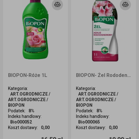
BIOPON-Róże 1L
BIOPON- Żel Rododendron i azalia 1L
Kategoria
:
Kategoria
:
ART.OGRODNICZE /
ART.OGRODNICZE /
ART.OGRODNICZE /
ART.OGRODNICZE /
BIOPON
BIOPON
Podatek
:
8%
Podatek
:
8%
Indeks handlowy
:
Indeks handlowy
:
Bio000052
Bio000065
Koszt dostawy
:
0,00
Koszt dostawy
:
0,00
Ilość sztuk
Ilość sztuk