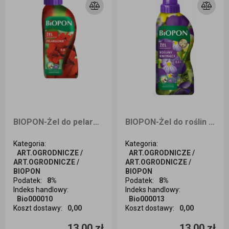
BIOPON-Żel do pelargonii 0,5 l
BIOPON-Żel do roślin kwitnących 0,5 l
Kategoria
:
Kategoria
:
ART.OGRODNICZE /
ART.OGRODNICZE /
ART.OGRODNICZE /
ART.OGRODNICZE /
BIOPON
BIOPON
Podatek
:
8%
Podatek
:
8%
Indeks handlowy
:
Indeks handlowy
:
Bio000010
Bio000013
Koszt dostawy
:
0,00
Koszt dostawy
:
0,00
Ilość sztuk
Ilość sztuk
13,00 zł
13,00 zł