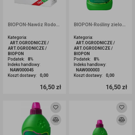
BIOPON-Nawóz Rododendron i azalia 1 kg
BIOPON-Rośliny zielone 1L
Kategoria
:
Kategoria
:
ART.OGRODNICZE /
ART.OGRODNICZE /
ART.OGRODNICZE /
ART.OGRODNICZE /
BIOPON
BIOPON
Podatek
:
8%
Podatek
:
8%
Indeks handlowy
:
Indeks handlowy
:
NAW000045
NAW000003
Koszt dostawy
:
0,00
Koszt dostawy
:
0,00
Ilość sztuk
Ilość sztuk
16,50 zł
16,50 zł
Dodaj do koszyka
Dodaj do koszyka