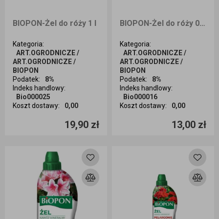
BIOPON-Żel do róży 1 l
BIOPON-Żel do róży 0,5 l
Kategoria
:
Kategoria
:
ART.OGRODNICZE /
ART.OGRODNICZE /
ART.OGRODNICZE /
ART.OGRODNICZE /
BIOPON
BIOPON
Podatek
:
8%
Podatek
:
8%
Indeks handlowy
:
Indeks handlowy
:
Bio000025
Bio000016
Koszt dostawy
:
0,00
Koszt dostawy
:
0,00
Ilość sztuk
Ilość sztuk
19,90 zł
13,00 zł
Dodaj do koszyka
Dodaj do koszyka