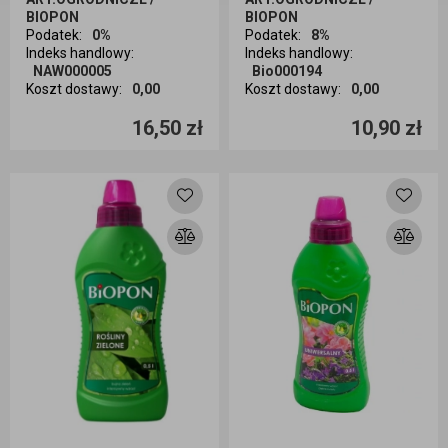
BIOPON
BIOPON
Podatek
:
0%
Podatek
:
8%
Indeks handlowy
:
Indeks handlowy
:
NAW000005
Bio000194
Koszt dostawy
:
0,00
Koszt dostawy
:
0,00
Ilość sztuk
Ilość sztuk
16,50 zł
10,90 zł
Dodaj do koszyka
Dodaj do koszyka