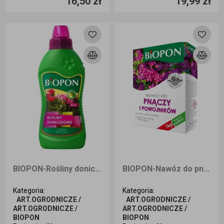
16,50 zł
19,99 zł
Dodaj do koszyka
Dodaj do koszyka
BIOPON-Rośliny doniczkowe 0,5 l
BIOPON-Nawóz do pnączy i powojników 1 kg
Kategoria
:
Kategoria
:
ART.OGRODNICZE /
ART.OGRODNICZE /
ART.OGRODNICZE /
ART.OGRODNICZE /
BIOPON
BIOPON