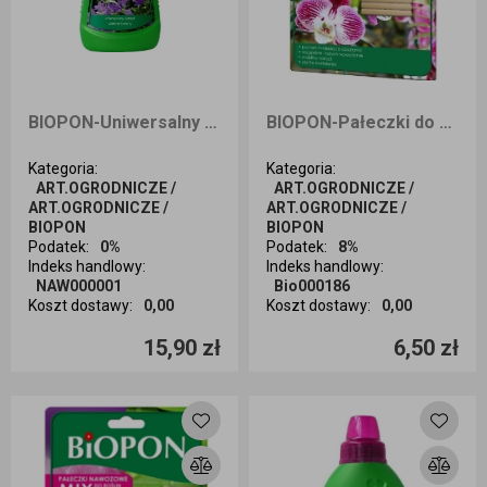
BIOPON-Uniwersalny 1 l
BIOPON-Pałeczki do storczyków 10szt.
Kategoria
:
Kategoria
:
ART.OGRODNICZE /
ART.OGRODNICZE /
ART.OGRODNICZE /
ART.OGRODNICZE /
BIOPON
BIOPON
Podatek
:
0%
Podatek
:
8%
Indeks handlowy
:
Indeks handlowy
:
NAW000001
Bio000186
Koszt dostawy
:
0,00
Koszt dostawy
:
0,00
Ilość sztuk
Ilość sztuk
15,90 zł
6,50 zł
Dodaj do koszyka
Dodaj do koszyka