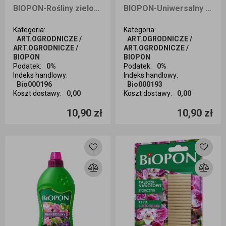
BIOPON-Rośliny zielone 0,5 l
BIOPON-Uniwersalny 0,5 l
Kategoria
:
Kategoria
:
ART.OGRODNICZE /
ART.OGRODNICZE /
ART.OGRODNICZE /
ART.OGRODNICZE /
BIOPON
BIOPON
Podatek
:
0%
Podatek
:
0%
Indeks handlowy
:
Indeks handlowy
:
Bio000196
Bio000193
Koszt dostawy
:
0,00
Koszt dostawy
:
0,00
Ilość sztuk
Ilość sztuk
10,90 zł
10,90 zł
Dodaj do koszyka
Dodaj do koszyka