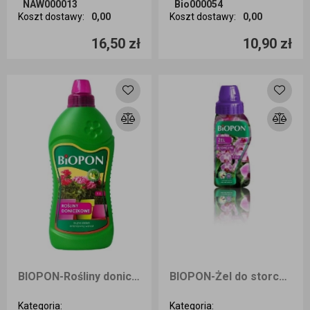
NAW000013
Bio000054
Koszt dostawy
:
0,00
Koszt dostawy
:
0,00
Ilość sztuk
Ilość sztuk
16,50 zł
10,90 zł
Dodaj do koszyka
Dodaj do koszyka
BIOPON-Rośliny doniczkowe 1 l
BIOPON-Żel do storczyka 0,25 l
Kategoria
:
Kategoria
: