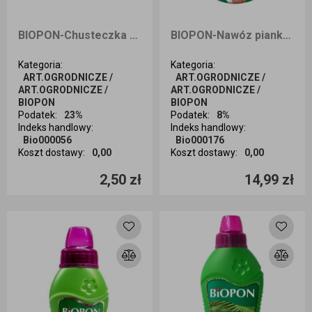
BIOPON-Chusteczka do liści
BIOPON-Nawóz pianka roślin kwitnących 0,25l
Kategoria
:
Kategoria
:
ART.OGRODNICZE /
ART.OGRODNICZE /
ART.OGRODNICZE /
ART.OGRODNICZE /
BIOPON
BIOPON
Podatek
:
23%
Podatek
:
8%
Indeks handlowy
:
Indeks handlowy
:
Bio000056
Bio000176
Koszt dostawy
:
0,00
Koszt dostawy
:
0,00
Ilość sztuk
Ilość sztuk
2,50 zł
14,99 zł
Dodaj do koszyka
Dodaj do koszyka