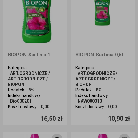
BIOPON-Surfinia 1L
BIOPON-Surfinia 0,5L
Kategoria
:
Kategoria
:
ART.OGRODNICZE /
ART.OGRODNICZE /
ART.OGRODNICZE /
ART.OGRODNICZE /
BIOPON
BIOPON
Podatek
:
8%
Podatek
:
8%
Indeks handlowy
:
Indeks handlowy
:
Bio000201
NAW000010
Koszt dostawy
:
0,00
Koszt dostawy
:
0,00
Ilość sztuk
Ilość sztuk
16,50 zł
10,90 zł
Dodaj do koszyka
Dodaj do koszyka