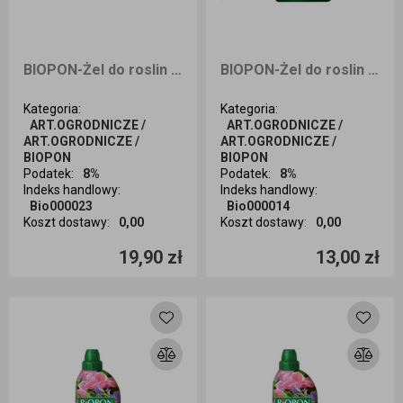
BIOPON-Żel do roslin kwitnących 1 l
BIOPON-Żel do roslin zielonych 0,5 l
Kategoria
:
Kategoria
:
ART.OGRODNICZE /
ART.OGRODNICZE /
ART.OGRODNICZE /
ART.OGRODNICZE /
BIOPON
BIOPON
Podatek
:
8%
Podatek
:
8%
Indeks handlowy
:
Indeks handlowy
:
Bio000023
Bio000014
Koszt dostawy
:
0,00
Koszt dostawy
:
0,00
Ilość sztuk
Ilość sztuk
19,90 zł
13,00 zł
Dodaj do koszyka
Dodaj do koszyka