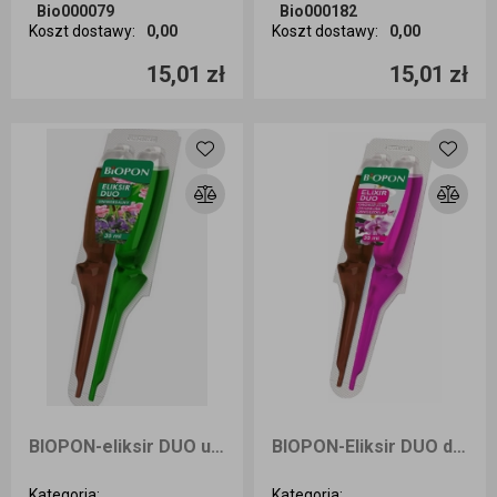
Bio000079
Bio000182
Koszt dostawy
:
0,00
Koszt dostawy
:
0,00
Ilość sztuk
Ilość sztuk
15,01 zł
15,01 zł
Dodaj do koszyka
Dodaj do koszyka
BIOPON-eliksir DUO uniwersalny 35ml
BIOPON-Eliksir DUO do storczyków
Kategoria
:
Kategoria
: