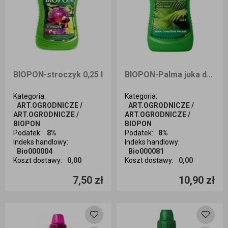
BIOPON-stroczyk 0,25 l
BIOPON-Palma juka dracena 0,5l
Kategoria
:
Kategoria
:
ART.OGRODNICZE /
ART.OGRODNICZE /
ART.OGRODNICZE /
ART.OGRODNICZE /
BIOPON
BIOPON
Podatek
:
8%
Podatek
:
8%
Indeks handlowy
:
Indeks handlowy
:
Bio000004
Bio000081
Koszt dostawy
:
0,00
Koszt dostawy
:
0,00
Ilość sztuk
Ilość sztuk
7,50 zł
10,90 zł
Dodaj do koszyka
Dodaj do koszyka