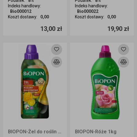
Podatek
:
8%
Podatek
:
8%
Indeks handlowy
:
Indeks handlowy
:
Bio000012
Bio000022
Koszt dostawy
:
0,00
Koszt dostawy
:
0,00
Ilość sztuk
Ilość sztuk
13,00 zł
19,90 zł
Dodaj do koszyka
Dodaj do koszyka
BIOPON-Żel do roślin balkonowych 0,5 l
BIOPON-Róże 1kg