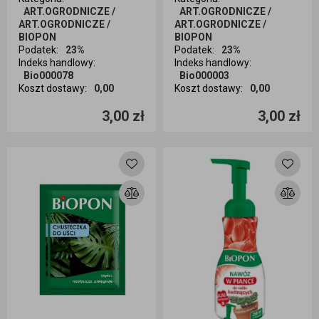
ART.OGRODNICZE /
ART.OGRODNICZE /
ART.OGRODNICZE /
ART.OGRODNICZE /
BIOPON
BIOPON
Podatek
:
23%
Podatek
:
23%
Indeks handlowy
:
Indeks handlowy
:
Bio000078
Bio000003
Koszt dostawy
:
0,00
Koszt dostawy
:
0,00
Ilość sztuk
Ilość sztuk
3,00 zł
3,00 zł
Dodaj do koszyka
Dodaj do koszyka