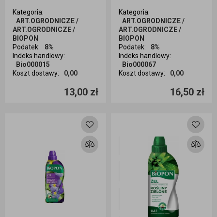
Kategoria
:
Kategoria
:
ART.OGRODNICZE /
ART.OGRODNICZE /
ART.OGRODNICZE /
ART.OGRODNICZE /
BIOPON
BIOPON
Podatek
:
8%
Podatek
:
8%
Indeks handlowy
:
Indeks handlowy
:
Bio000015
Bio000067
Koszt dostawy
:
0,00
Koszt dostawy
:
0,00
Ilość sztuk
Ilość sztuk
13,00 zł
16,50 zł
Dodaj do koszyka
Dodaj do koszyka