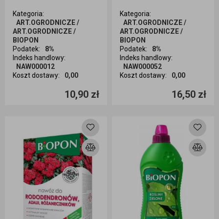
Kategoria
:
Kategoria
:
ART.OGRODNICZE /
ART.OGRODNICZE /
ART.OGRODNICZE /
ART.OGRODNICZE /
BIOPON
BIOPON
Podatek
:
8%
Podatek
:
8%
Indeks handlowy
:
Indeks handlowy
:
NAW000012
NAW000052
Koszt dostawy
:
0,00
Koszt dostawy
:
0,00
Ilość sztuk
Ilość sztuk
10,90 zł
16,50 zł
Dodaj do koszyka
Dodaj do koszyka