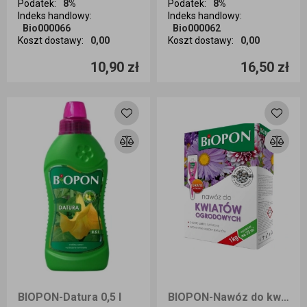
Podatek
:
8%
Podatek
:
8%
Indeks handlowy
:
Indeks handlowy
:
Bio000066
Bio000062
Koszt dostawy
:
0,00
Koszt dostawy
:
0,00
Ilość sztuk
Ilość sztuk
10,90 zł
16,50 zł
Dodaj do koszyka
Dodaj do koszyka
BIOPON-Datura 0,5 l
BIOPON-Nawóz do kwiatów ogrodowych 1 kg