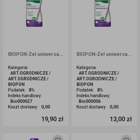
BIOPON-Żel uniwersalny 1 l
BIOPON-Żel uniwersalny 0,5 l
Kategoria
:
Kategoria
:
ART.OGRODNICZE /
ART.OGRODNICZE /
ART.OGRODNICZE /
ART.OGRODNICZE /
BIOPON
BIOPON
Podatek
:
8%
Podatek
:
8%
Indeks handlowy
:
Indeks handlowy
:
Bio000027
Bio000006
Koszt dostawy
:
0,00
Koszt dostawy
:
0,00
Ilość sztuk
Ilość sztuk
19,90 zł
13,00 zł
Dodaj do koszyka
Dodaj do koszyka