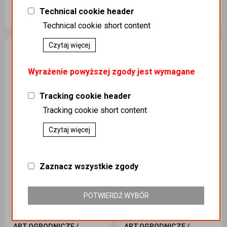
Technical cookie header
16,50 zł
10,90 zł
Technical cookie short content
Dodaj do koszyka
Dodaj do koszyka
Czytaj więcej
Wyrażenie powyższej zgody jest wymagane
Tracking cookie header
Tracking cookie short content
Czytaj więcej
Zaznacz wszystkie zgody
BIOPON-Rośliny kwitnące 1 l
BIOPON-Rośliny kwitnące 0,5 l
POTWIERDŹ WYBÓR
Kategoria
:
Kategoria
:
ART.OGRODNICZE /
ART.OGRODNICZE /
ART.OGRODNICZE /
ART.OGRODNICZE /