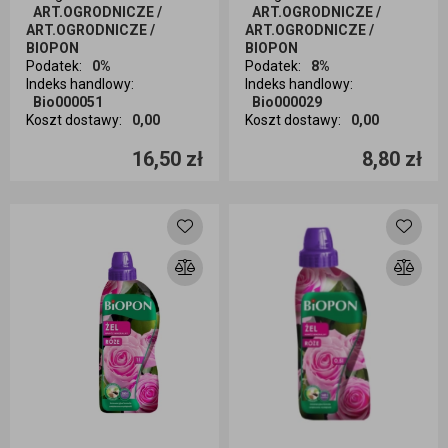
ART.OGRODNICZE /
ART.OGRODNICZE /
ART.OGRODNICZE /
ART.OGRODNICZE /
BIOPON
BIOPON
Podatek
:
0%
Podatek
:
8%
Indeks handlowy
:
Indeks handlowy
:
Bio000051
Bio000029
Koszt dostawy
:
0,00
Koszt dostawy
:
0,00
Ilość sztuk
Ilość sztuk
16,50 zł
8,80 zł
Dodaj do koszyka
Dodaj do koszyka