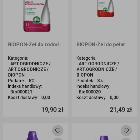
BIOPON-Żel do rododendron azalia 1 l
BIOPON-Żel do pelargonii 1 l
Kategoria
:
Kategoria
:
ART.OGRODNICZE /
ART.OGRODNICZE /
ART.OGRODNICZE /
ART.OGRODNICZE /
BIOPON
BIOPON
Podatek
:
8%
Podatek
:
8%
Indeks handlowy
:
Indeks handlowy
:
Bio000021
Bio000020
Koszt dostawy
:
0,00
Koszt dostawy
:
0,00
Ilość sztuk
Ilość sztuk
19,90 zł
21,49 zł
Dodaj do koszyka
Dodaj do koszyka