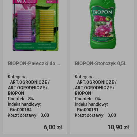
BIOPON-Pałeczki do roś.kwitn. 30 szt.
BIOPON-Storczyk 0,5L
Kategoria
:
Kategoria
:
ART.OGRODNICZE /
ART.OGRODNICZE /
ART.OGRODNICZE /
ART.OGRODNICZE /
BIOPON
BIOPON
Podatek
:
8%
Podatek
:
0%
Indeks handlowy
:
Indeks handlowy
:
Bio000184
Bio000191
Koszt dostawy
:
0,00
Koszt dostawy
:
0,00
Ilość sztuk
Ilość sztuk
6,00 zł
10,90 zł