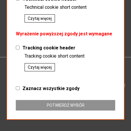
Technical cookie short content
Czytaj więcej
Zapisz do newslettera
Wyrażenie powyższej zgody jest wymagane
Tracking cookie header
Tracking cookie short content
Czytaj więcej
P.P.H.U.MAGNAT
SP.J SŁAWOMIR KOSZEWSKI BOGUSŁAW KOSZEWSKI
Zaznacz wszystkie zgody
ul. Mikołowska 164
43-187 Orzesze
NIP: 635-16-25-438
POTWIERDŹ WYBÓR
REGON: 276803104
+32 718-63-86
hurtowniamagnat@gmail.com