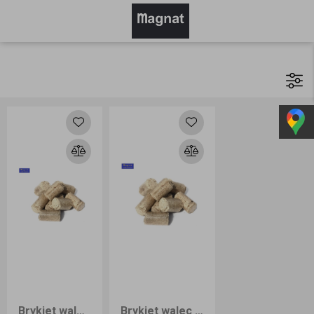
Brykiet walec 20kg odbiór osobisty
Brykiet walec wałek dębowo-bukowy 1000kg dostawa cała Polska