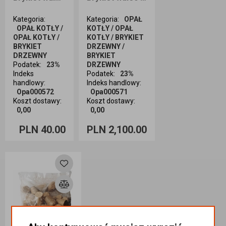
Kategoria
:
Kategoria
:
OPAŁ
OPAŁ KOTŁY /
KOTŁY / OPAŁ
OPAŁ KOTŁY /
KOTŁY / BRYKIET
BRYKIET
DRZEWNY /
DRZEWNY
BRYKIET
Podatek
:
23%
DRZEWNY
Indeks
Podatek
:
23%
handlowy
:
Indeks handlowy
:
Opa000572
Opa000571
Koszt dostawy
:
Koszt dostawy
:
0,00
0,00
ość sztuk
Ilość sztuk
PLN 40.00
PLN 2,100.00
Dodaj do
Dodaj do
koszyka
koszyka