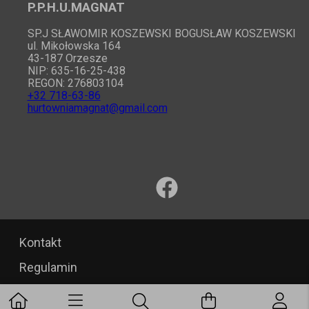
P.P.H.U.MAGNAT
SP.J SŁAWOMIR KOSZEWSKI BOGUSŁAW KOSZEWSKI
ul. Mikołowska 164
43-187 Orzesze
NIP: 635-16-25-438
REGON: 276803104
+32 718-63-86
hurtowniamagnat@gmail.com
Kontakt
Regulamin
ConnecticoInfo
Wersja
:
2.1.26.197