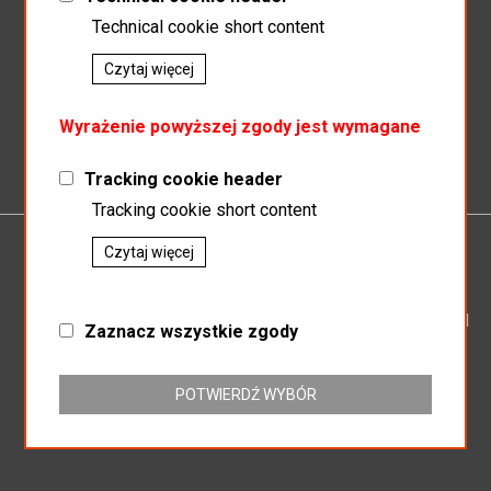
Technical cookie short content
Czytaj więcej
Zapisz do newslettera
Wyrażenie powyższej zgody jest wymagane
Tracking cookie header
Tracking cookie short content
Czytaj więcej
P.P.H.U.MAGNAT
SP.J SŁAWOMIR KOSZEWSKI BOGUSŁAW KOSZEWSKI
Zaznacz wszystkie zgody
ul. Mikołowska 164
43-187 Orzesze
NIP: 635-16-25-438
POTWIERDŹ WYBÓR
REGON: 276803104
+32 718-63-86
hurtowniamagnat@gmail.com