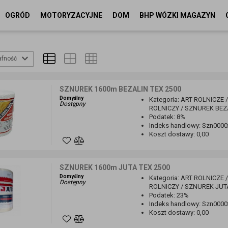
OGRÓD
MOTORYZACYJNE
DOM
BHP WÓZKI MAGAZYN
afność
SZNUREK 1600m BEZALIN TEX 2500
Domyślny
Kategoria
:
ART ROLNICZE 
Dostępny
ROLNICZY / SZNUREK BEZ
Podatek
:
8%
Indeks handlowy
:
Szn0000
Koszt dostawy
:
0,00
SZNUREK 1600m JUTA TEX 2500
Domyślny
Kategoria
:
ART ROLNICZE 
Dostępny
ROLNICZY / SZNUREK JUT
Podatek
:
23%
Indeks handlowy
:
Szn0000
Koszt dostawy
:
0,00