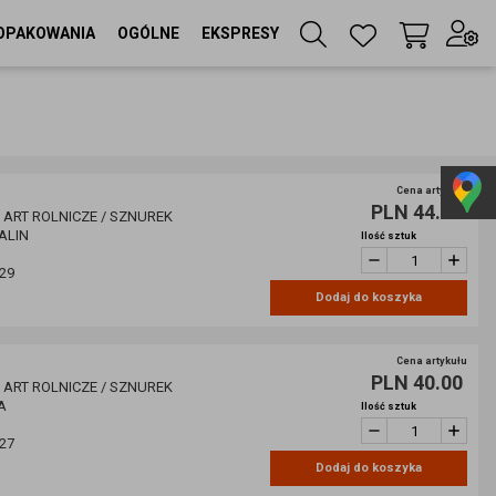
OPAKOWANIA
OGÓLNE
EKSPRESY
Twój koszyk
(
0
szt
)
Zaloguj się
lub
Cena artykułu
PLN 44.00
Zarejestruj się
/ ART ROLNICZE / SZNUREK
ALIN
Ilość sztuk
29
Dodaj do koszyka
Język
PL
Cena artykułu
Waluta
PLN 40.00
/ ART ROLNICZE / SZNUREK
zł
A
Ilość sztuk
27
Dodaj do koszyka