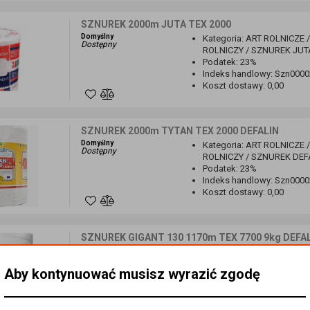
SZNUREK 2000m JUTA TEX 2000
Domyślny
Kategoria
:
ART ROLNICZE 
Dostępny
ROLNICZY / SZNUREK JUT
Podatek
:
23%
Indeks handlowy
:
Szn0000
Koszt dostawy
:
0,00
SZNUREK 2000m TYTAN TEX 2000 DEFALIN
Domyślny
Kategoria
:
ART ROLNICZE 
Dostępny
ROLNICZY / SZNUREK DEF
Podatek
:
23%
Indeks handlowy
:
Szn0000
Koszt dostawy
:
0,00
SZNUREK GIGANT 130 1170m TEX 7700 9kg DEFA
Domyślny
Kategoria
:
ART ROLNICZE 
Dostępny
ROLNICZY / SZNUREK DEF
Aby kontynuować musisz wyrazić zgodę
Podatek
:
23%
Indeks handlowy
:
Szn0000
Koszt dostawy
:
0,00