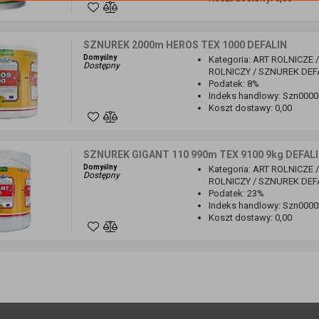
SZNUREK 2000m HEROS TEX 1000 DEFALIN
Domyślny
Kategoria
:
ART ROLNICZE 
Dostępny
ROLNICZY / SZNUREK DEF
Podatek
:
8%
Indeks handlowy
:
Szn0000
Koszt dostawy
:
0,00
SZNUREK GIGANT 110 990m TEX 9100 9kg DEFAL
Domyślny
Kategoria
:
ART ROLNICZE 
Dostępny
ROLNICZY / SZNUREK DEF
Podatek
:
23%
Indeks handlowy
:
Szn0000
Koszt dostawy
:
0,00