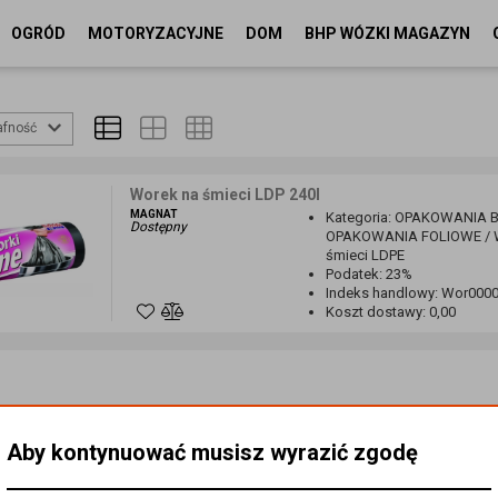
OGRÓD
MOTORYZACYJNE
DOM
BHP WÓZKI MAGAZYN
afność
Worek na śmieci LDP 240l
MAGNAT
Kategoria
:
OPAKOWANIA BI
Dostępny
OPAKOWANIA FOLIOWE / Wo
śmieci LDPE
Podatek
:
23%
Indeks handlowy
:
Wor000
Koszt dostawy
:
0,00
Aby kontynuować musisz wyrazić zgodę