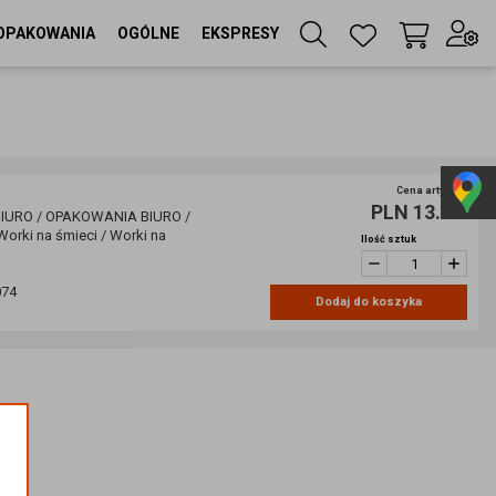
OPAKOWANIA
OGÓLNE
EKSPRESY
Twój koszyk
(
0
szt
)
Zaloguj się
lub
Cena artykułu
PLN 13.00
Zarejestruj się
URO / OPAKOWANIA BIURO /
rki na śmieci / Worki na
Ilość sztuk
074
Język
Dodaj do koszyka
PL
Waluta
zł