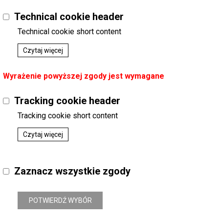
Technical cookie header
Microbec tabletka do szamb
Domyślny
Kategoria
:
AGD / AG DOM 
Technical cookie short content
Dostępny
CHEMIA GOSPODARCZA / Pł
Podatek
:
23%
Czytaj więcej
Indeks handlowy
:
Che0001
Koszt dostawy
:
0,00
Wyrażenie powyższej zgody jest wymagane
Tracking cookie header
Tracking cookie short content
Czytaj więcej
Zaznacz wszystkie zgody
POTWIERDŹ WYBÓR