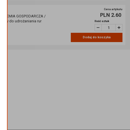
Cena artykułu
PLN 2.60
/ CHEMIA GOSPODARCZA /
yny do udrożaniania rur
Ilość sztuk
75
Dodaj do koszyka