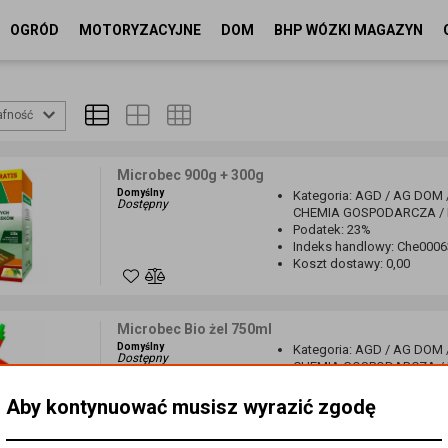
OGRÓD
MOTORYZACYJNE
DOM
BHP WÓZKI MAGAZYN
afność
Microbec 900g + 300g
Domyślny
Kategoria
:
AGD / AG DOM 
Dostępny
CHEMIA GOSPODARCZA / Pł
Podatek
:
23%
Indeks handlowy
:
Che0006
Koszt dostawy
:
0,00
Microbec Bio żel 750ml
Domyślny
Kategoria
:
AGD / AG DOM 
Dostępny
CHEMIA GOSPODARCZA / Pł
Podatek
:
23%
Indeks handlowy
:
Che0006
Aby kontynuować musisz wyrazić zgodę
Koszt dostawy
:
0,00