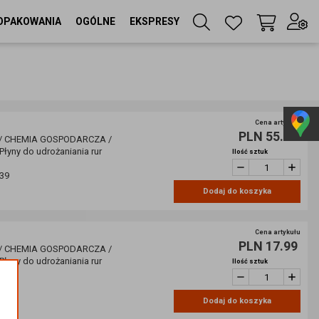
OPAKOWANIA
OGÓLNE
EKSPRESY
Twój koszyk
(
0
szt
)
Zaloguj się
lub
Cena artykułu
PLN 55.01
Zarejestruj się
/ CHEMIA GOSPODARCZA /
yny do udrożaniania rur
Ilość sztuk
39
Dodaj do koszyka
Język
PL
Cena artykułu
Waluta
PLN 17.99
/ CHEMIA GOSPODARCZA /
zł
yny do udrożaniania rur
Ilość sztuk
40
Dodaj do koszyka