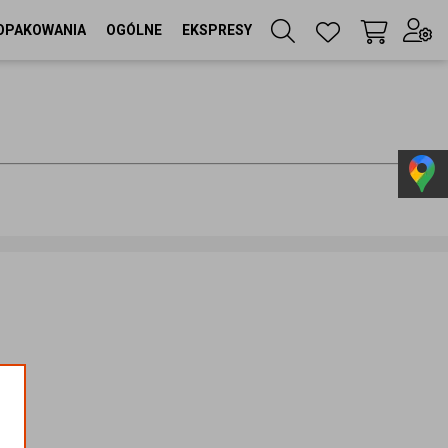
OPAKOWANIA
OGÓLNE
EKSPRESY
Twój koszyk
(
0
szt
)
Zaloguj się
lub
Zarejestruj się
Język
PL
Waluta
zł