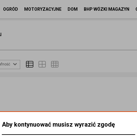
OGRÓD
MOTORYZACYJNE
DOM
BHP WÓZKI MAGAZYN
u
afność
Aby kontynuować musisz wyrazić zgodę