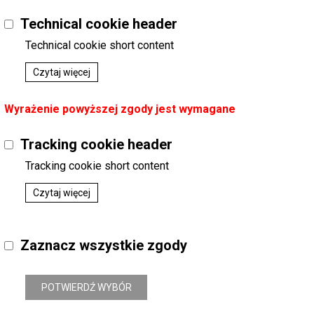
Technical cookie header
Folia aluminiowa 10m
MAGNAT
Kategoria
:
AGD / AG DOM 
Technical cookie short content
Dostępny
Folie / Folie aluminiowe
Podatek
:
23%
Czytaj więcej
Indeks handlowy
:
Fol0000
Koszt dostawy
:
0,00
Wyrażenie powyższej zgody jest wymagane
Tracking cookie header
Tracking cookie short content
Czytaj więcej
Zaznacz wszystkie zgody
POTWIERDŹ WYBÓR