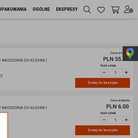
OPAKOWANIA
OGÓLNE
EKSPRESY
Twój koszyk
(
0
szt
)
Zaloguj się
lub
Cena artykułu
PLN 55.01
Zarejestruj się
/ AKCESORIA DO KUCHNI /
Ilość sztuk
72
Dodaj do koszyka
Język
PL
Cena artykułu
Waluta
PLN 6.00
/ AKCESORIA DO KUCHNI /
zł
Ilość sztuk
75
Dodaj do koszyka