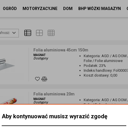
OGRÓD
MOTORYZACYJNE
DOM
BHP WÓZKI MAGAZYN
afność
Folia aluminiowa 45cm 150m
MAGNAT
Kategoria
:
AGD / AG DOM 
Dostępny
Folie / Folie aluminiowe
Podatek
:
23%
Indeks handlowy
:
Fol0000
Koszt dostawy
:
0,00
Folia aluminiowa 20m
MAGNAT
Kategoria
:
AGD / AG DOM 
Dostępny
Folie / Folie aluminiowe
Podatek
:
23%
Indeks handlowy
:
Fol0000
Aby kontynuować musisz wyrazić zgodę
Koszt dostawy
:
0,00