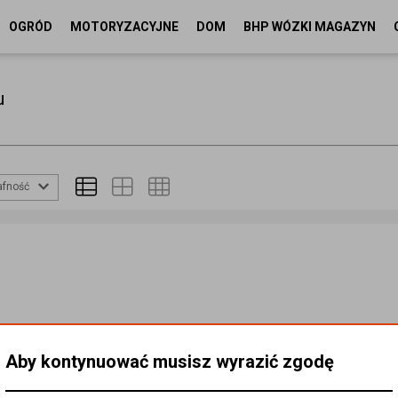
OGRÓD
MOTORYZACYJNE
DOM
BHP WÓZKI MAGAZYN
u
afność
Aby kontynuować musisz wyrazić zgodę