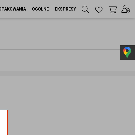
OPAKOWANIA
OGÓLNE
EKSPRESY
Twój koszyk
(
0
szt
)
Zaloguj się
lub
Zarejestruj się
Język
PL
Waluta
zł