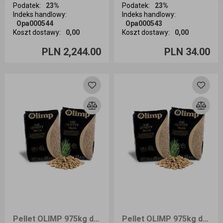
Podatek
:
23%
Podatek
:
23%
Indeks handlowy
:
Indeks handlowy
:
Opa000544
Opa000543
Koszt dostawy
:
0,00
Koszt dostawy
:
0,00
Ilość sztuk
Ilość sztuk
PLN 2,244.00
PLN 34.00
Dodaj do koszyka
Dodaj do koszyka
Pellet OLIMP 975kg dostawa Śląsk
Pellet OLIMP 975kg dostawa Opole i okolice