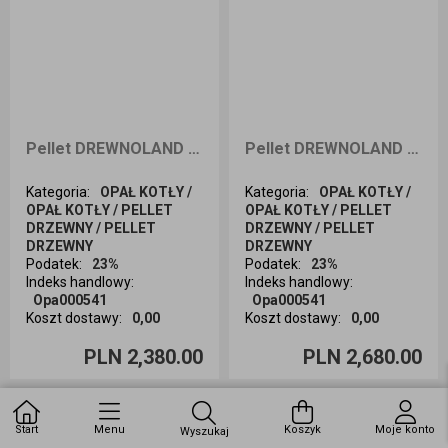
Pellet DREWNOLAND 1050kg dostawa Śląsk
Pellet DREWNOLAND 1050kg dostawa cała Polska
Kategoria
:
OPAŁ KOTŁY /
Kategoria
:
OPAŁ KOTŁY /
OPAŁ KOTŁY / PELLET
OPAŁ KOTŁY / PELLET
DRZEWNY / PELLET
DRZEWNY / PELLET
DRZEWNY
DRZEWNY
Podatek
:
23%
Podatek
:
23%
Indeks handlowy
:
Indeks handlowy
:
Opa000541
Opa000541
Koszt dostawy
:
0,00
Koszt dostawy
:
0,00
Ilość sztuk
Ilość sztuk
PLN 2,380.00
PLN 2,680.00
Dodaj do koszyka
Dodaj do koszyka
Start
Menu
Koszyk
Moje konto
Wyszukaj