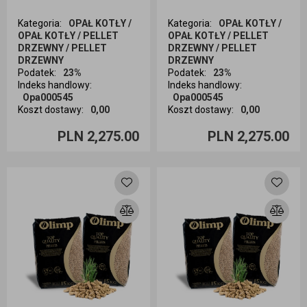
Kategoria
:
OPAŁ KOTŁY /
Kategoria
:
OPAŁ KOTŁY /
OPAŁ KOTŁY / PELLET
OPAŁ KOTŁY / PELLET
DRZEWNY / PELLET
DRZEWNY / PELLET
DRZEWNY
DRZEWNY
Podatek
:
23%
Podatek
:
23%
Indeks handlowy
:
Indeks handlowy
:
Opa000545
Opa000545
Koszt dostawy
:
0,00
Koszt dostawy
:
0,00
Ilość sztuk
Ilość sztuk
PLN 2,275.00
PLN 2,275.00
Dodaj do koszyka
Dodaj do koszyka