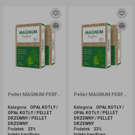
Dodaj do koszyka
Dodaj do koszyka
Pellet MAGNUM PERFECT 15kg odbiór osobisty
Pellet MAGNUM PERFECT 1050kg dostawa cała Polska
Kategoria
:
OPAŁ KOTŁY /
Kategoria
:
OPAŁ KOTŁY /
OPAŁ KOTŁY / PELLET
OPAŁ KOTŁY / PELLET
DRZEWNY / PELLET
DRZEWNY / PELLET
DRZEWNY
DRZEWNY
Podatek
:
23%
Podatek
:
23%
Indeks handlowy
:
Indeks handlowy
: