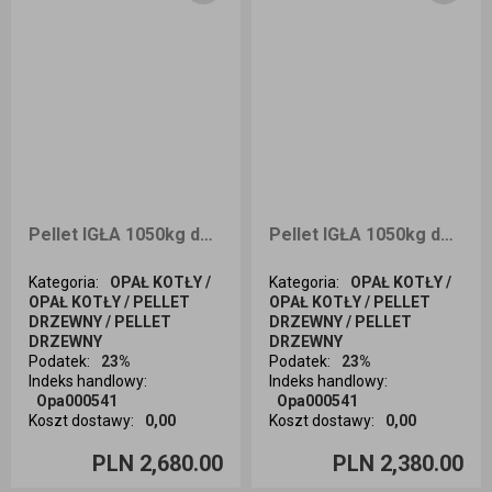
Pellet IGŁA 1050kg dostawa cała Polska
Pellet IGŁA 1050kg dostawa Śląsk
Kategoria
:
OPAŁ KOTŁY /
Kategoria
:
OPAŁ KOTŁY /
OPAŁ KOTŁY / PELLET
OPAŁ KOTŁY / PELLET
DRZEWNY / PELLET
DRZEWNY / PELLET
DRZEWNY
DRZEWNY
Podatek
:
23%
Podatek
:
23%
Indeks handlowy
:
Indeks handlowy
:
Opa000541
Opa000541
Koszt dostawy
:
0,00
Koszt dostawy
:
0,00
Ilość sztuk
Ilość sztuk
PLN 2,680.00
PLN 2,380.00