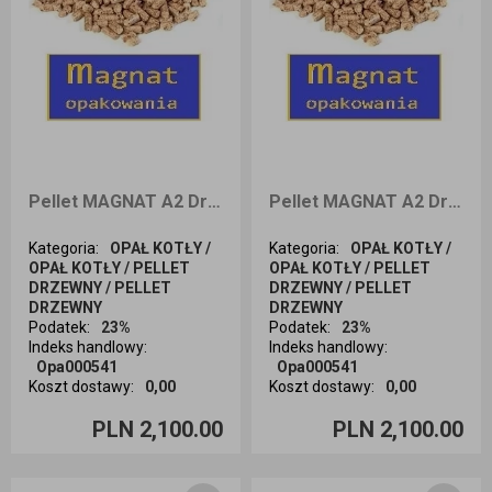
Pellet MAGNAT A2 Drzewny 8mm 1050kg dostawa Śląsk
Pellet MAGNAT A2 Drzewny 8mm Workowany 1050kg dostawa Opole i okolice
Kategoria
:
OPAŁ KOTŁY /
Kategoria
:
OPAŁ KOTŁY /
OPAŁ KOTŁY / PELLET
OPAŁ KOTŁY / PELLET
DRZEWNY / PELLET
DRZEWNY / PELLET
DRZEWNY
DRZEWNY
Podatek
:
23%
Podatek
:
23%
Indeks handlowy
:
Indeks handlowy
:
Opa000541
Opa000541
Koszt dostawy
:
0,00
Koszt dostawy
:
0,00
Ilość sztuk
Ilość sztuk
PLN 2,100.00
PLN 2,100.00
Dodaj do koszyka
Dodaj do koszyka