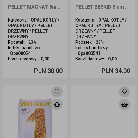
PELLET MAGNAT 8mm A2 15KG - odbiór osobisty
PELLET BESKID 6mm 15kg - Odbiór osobisty
Kategoria
:
OPAŁ KOTŁY /
Kategoria
:
OPAŁ KOTŁY /
OPAŁ KOTŁY / PELLET
OPAŁ KOTŁY / PELLET
DRZEWNY / PELLET
DRZEWNY / PELLET
DRZEWNY
DRZEWNY
Podatek
:
23%
Podatek
:
23%
Indeks handlowy
:
Indeks handlowy
:
Opa000541
Opa000541
Koszt dostawy
:
0,00
Koszt dostawy
:
0,00
Ilość sztuk
Ilość sztuk
PLN 30.00
PLN 34.00
Dodaj do koszyka
Dodaj do koszyka