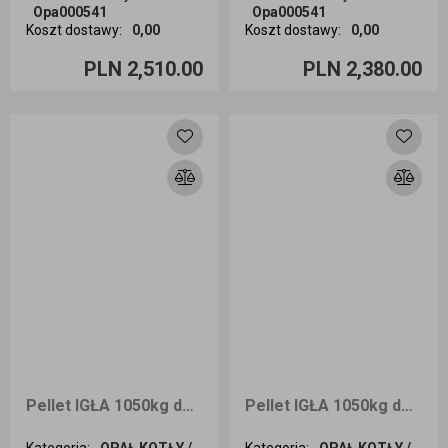
Opa000541
Opa000541
Koszt dostawy
:
0,00
Koszt dostawy
:
0,00
Ilość sztuk
Ilość sztuk
PLN 2,510.00
PLN 2,380.00
Dodaj do koszyka
Dodaj do koszyka
Pellet IGŁA 1050kg dostawa Wrocław i okolice
Pellet IGŁA 1050kg dostawa Kraków i okolice