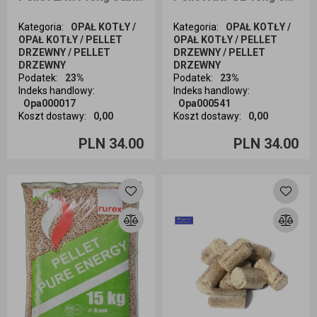
Kategoria
:
OPAŁ KOTŁY /
Kategoria
:
OPAŁ KOTŁY /
OPAŁ KOTŁY / PELLET
OPAŁ KOTŁY / PELLET
DRZEWNY / PELLET
DRZEWNY / PELLET
DRZEWNY
DRZEWNY
Podatek
:
23%
Podatek
:
23%
Indeks handlowy
:
Indeks handlowy
:
Opa000017
Opa000541
Koszt dostawy
:
0,00
Koszt dostawy
:
0,00
Ilość sztuk
Ilość sztuk
PLN 34.00
PLN 34.00
Dodaj do koszyka
Dodaj do koszyka