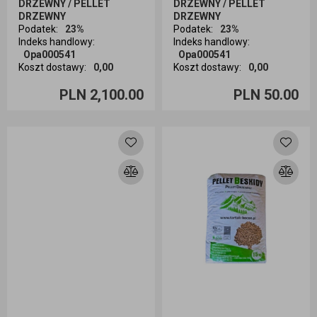
DRZEWNY / PELLET
DRZEWNY / PELLET
DRZEWNY
DRZEWNY
Podatek
:
23%
Podatek
:
23%
Indeks handlowy
:
Indeks handlowy
:
Opa000541
Opa000541
Koszt dostawy
:
0,00
Koszt dostawy
:
0,00
Ilość sztuk
Ilość sztuk
PLN 2,100.00
PLN 50.00
Dodaj do koszyka
Dodaj do koszyka