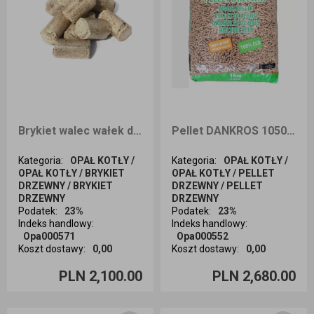
Brykiet walec wałek dębowo-bukowy 1000kg dostawa cała Polska
Pellet DANKROS 1050kg dostawa cała Polska
Kategoria
:
OPAŁ KOTŁY /
Kategoria
:
OPAŁ KOTŁY /
OPAŁ KOTŁY / BRYKIET
OPAŁ KOTŁY / PELLET
DRZEWNY / BRYKIET
DRZEWNY / PELLET
DRZEWNY
DRZEWNY
Podatek
:
23%
Podatek
:
23%
Indeks handlowy
:
Indeks handlowy
:
Opa000571
Opa000552
Koszt dostawy
:
0,00
Koszt dostawy
:
0,00
Ilość sztuk
Ilość sztuk
PLN 2,100.00
PLN 2,680.00
Dodaj do koszyka
Dodaj do koszyka