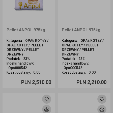
Pellet ANPOL 975kg dostawa Cała Polska
Pellet ANPOL 975kg dostawa Wrocław i okolice
Kategoria
:
OPAŁ KOTŁY /
Kategoria
:
OPAŁ KOTŁY /
OPAŁ KOTŁY / PELLET
OPAŁ KOTŁY / PELLET
DRZEWNY / PELLET
DRZEWNY / PELLET
DRZEWNY
DRZEWNY
Podatek
:
23%
Podatek
:
23%
Indeks handlowy
:
Indeks handlowy
:
Opa000542
Opa000542
Koszt dostawy
:
0,00
Koszt dostawy
:
0,00
Ilość sztuk
Ilość sztuk
PLN 2,510.00
PLN 2,210.00
Dodaj do koszyka
Dodaj do koszyka