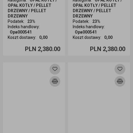
Kategoria
:
OPAŁ KOTŁY /
Kategoria
:
OPAŁ KOTŁY /
OPAŁ KOTŁY / PELLET
OPAŁ KOTŁY / PELLET
DRZEWNY / PELLET
DRZEWNY / PELLET
DRZEWNY
DRZEWNY
Podatek
:
23%
Podatek
:
23%
Indeks handlowy
:
Indeks handlowy
:
Opa000541
Opa000541
Koszt dostawy
:
0,00
Koszt dostawy
:
0,00
Ilość sztuk
Ilość sztuk
PLN 2,380.00
PLN 2,380.00
Dodaj do koszyka
Dodaj do koszyka