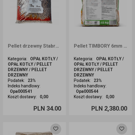
Pellet drzewny Stabrawa 15 kg - odbiór osobisty
Pellet TIMBORY 6mm 1050kg
Kategoria
:
OPAŁ KOTŁY /
Kategoria
:
OPAŁ KOTŁY /
OPAŁ KOTŁY / PELLET
OPAŁ KOTŁY / PELLET
DRZEWNY / PELLET
DRZEWNY / PELLET
DRZEWNY
DRZEWNY
Podatek
:
23%
Podatek
:
23%
Indeks handlowy
:
Indeks handlowy
:
Opa000541
Opa000544
Koszt dostawy
:
0,00
Koszt dostawy
:
0,00
Ilość sztuk
Ilość sztuk
PLN 34.00
PLN 2,380.00
Dodaj do koszyka
Dodaj do koszyka