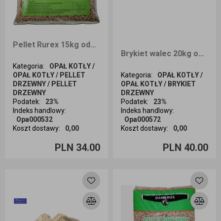
Pellet Rurex 15kg odbiór osobisty
Brykiet walec 20kg odbiór osobisty
Kategoria
:
OPAŁ KOTŁY /
OPAŁ KOTŁY / PELLET
Kategoria
:
OPAŁ KOTŁY /
DRZEWNY / PELLET
OPAŁ KOTŁY / BRYKIET
DRZEWNY
DRZEWNY
Podatek
:
23%
Podatek
:
23%
Indeks handlowy
:
Indeks handlowy
:
Opa000532
Opa000572
Koszt dostawy
:
0,00
Koszt dostawy
:
0,00
Ilość sztuk
Ilość sztuk
PLN 34.00
PLN 40.00
Dodaj do koszyka
Dodaj do koszyka