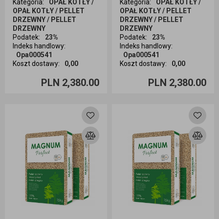
Kategoria
:
OPAŁ KOTŁY /
Kategoria
:
OPAŁ KOTŁY /
OPAŁ KOTŁY / PELLET
OPAŁ KOTŁY / PELLET
DRZEWNY / PELLET
DRZEWNY / PELLET
DRZEWNY
DRZEWNY
Podatek
:
23%
Podatek
:
23%
Indeks handlowy
:
Indeks handlowy
:
Opa000541
Opa000541
Koszt dostawy
:
0,00
Koszt dostawy
:
0,00
Ilość sztuk
Ilość sztuk
PLN 2,380.00
PLN 2,380.00
Dodaj do koszyka
Dodaj do koszyka