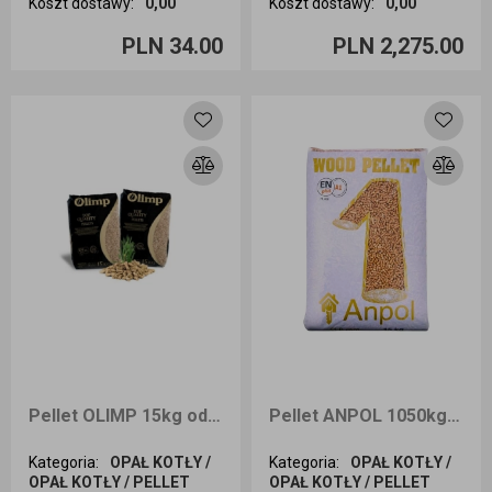
Koszt dostawy
:
0,00
Koszt dostawy
:
0,00
Ilość sztuk
Ilość sztuk
PLN 34.00
PLN 2,275.00
Dodaj do koszyka
Dodaj do koszyka
Pellet OLIMP 15kg odbiór osobisty
Pellet ANPOL 1050kg dostawa Cała Polska
Kategoria
:
OPAŁ KOTŁY /
Kategoria
:
OPAŁ KOTŁY /
OPAŁ KOTŁY / PELLET
OPAŁ KOTŁY / PELLET