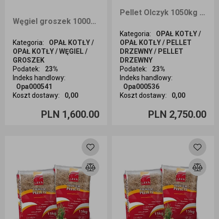
Pellet Olczyk 1050kg dostawa cała Polska
Węgiel groszek 1000kg ZENMAR dostawa Śląsk
Kategoria
:
OPAŁ KOTŁY /
Kategoria
:
OPAŁ KOTŁY /
OPAŁ KOTŁY / PELLET
OPAŁ KOTŁY / WĘGIEL /
DRZEWNY / PELLET
GROSZEK
DRZEWNY
Podatek
:
23%
Podatek
:
23%
Indeks handlowy
:
Indeks handlowy
:
Opa000541
Opa000536
Koszt dostawy
:
0,00
Koszt dostawy
:
0,00
Ilość sztuk
Ilość sztuk
PLN 1,600.00
PLN 2,750.00
Dodaj do koszyka
Dodaj do koszyka