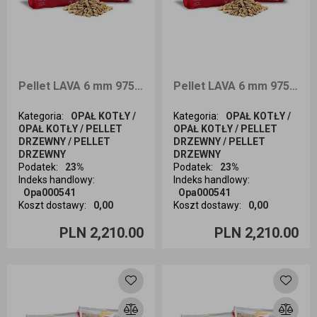
Pellet LAVA 6 mm 975kg dostawa Wrocław i okolice
Pellet LAVA 6 mm 975kg dostawa Kraków i okolice
Kategoria
:
OPAŁ KOTŁY /
Kategoria
:
OPAŁ KOTŁY /
OPAŁ KOTŁY / PELLET
OPAŁ KOTŁY / PELLET
DRZEWNY / PELLET
DRZEWNY / PELLET
DRZEWNY
DRZEWNY
Podatek
:
23%
Podatek
:
23%
Indeks handlowy
:
Indeks handlowy
:
Opa000541
Opa000541
Koszt dostawy
:
0,00
Koszt dostawy
:
0,00
Ilość sztuk
Ilość sztuk
PLN 2,210.00
PLN 2,210.00
Dodaj do koszyka
Dodaj do koszyka