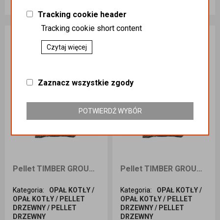
PLN 2,380.00
PLN 2,380.00
Tracking cookie header
Dodaj do koszyka
Dodaj do koszyka
Tracking cookie short content
Czytaj więcej
Zaznacz wszystkie zgody
POTWIERDŹ WYBÓR
Pellet TIMBER GROUP 6mm 990kg dostawa Śląsk
Pellet TIMBER GROUP 6mm 15kg odbiór osobisty
Kategoria
:
OPAŁ KOTŁY /
Kategoria
:
OPAŁ KOTŁY /
OPAŁ KOTŁY / PELLET
OPAŁ KOTŁY / PELLET
DRZEWNY / PELLET
DRZEWNY / PELLET
DRZEWNY
DRZEWNY