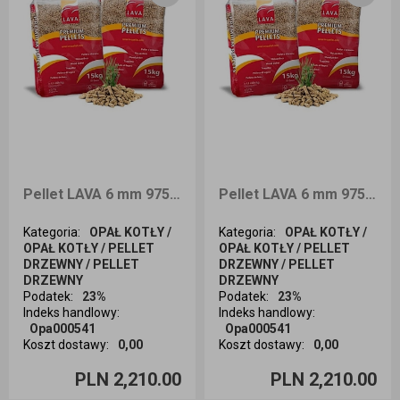
Pellet LAVA 6 mm 975kg Śląsk i okolice
Pellet LAVA 6 mm 975kg dostawa Opole i okolice
Kategoria
:
OPAŁ KOTŁY /
Kategoria
:
OPAŁ KOTŁY /
OPAŁ KOTŁY / PELLET
OPAŁ KOTŁY / PELLET
DRZEWNY / PELLET
DRZEWNY / PELLET
DRZEWNY
DRZEWNY
Podatek
:
23%
Podatek
:
23%
Indeks handlowy
:
Indeks handlowy
:
Opa000541
Opa000541
Koszt dostawy
:
0,00
Koszt dostawy
:
0,00
Ilość sztuk
Ilość sztuk
PLN 2,210.00
PLN 2,210.00