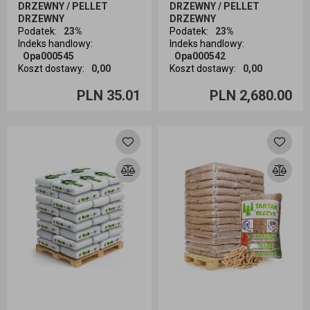
DRZEWNY / PELLET
DRZEWNY / PELLET
DRZEWNY
DRZEWNY
Podatek
:
23%
Podatek
:
23%
Indeks handlowy
:
Indeks handlowy
:
Opa000545
Opa000542
Koszt dostawy
:
0,00
Koszt dostawy
:
0,00
Ilość sztuk
Ilość sztuk
PLN 35.01
PLN 2,680.00
Dodaj do koszyka
Dodaj do koszyka