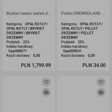
Brykiet walec wałek dębowo-bukowy 1000kg odbiór osobisty
Pellet DREWNOLAND 15kg odbiór osobisty
Kategoria
:
OPAŁ KOTŁY /
Kategoria
:
OPAŁ KOTŁY /
OPAŁ KOTŁY / BRYKIET
OPAŁ KOTŁY / PELLET
DRZEWNY / BRYKIET
DRZEWNY / PELLET
DRZEWNY
DRZEWNY
Podatek
:
23%
Podatek
:
23%
Indeks handlowy
:
Indeks handlowy
:
Opa000571
Opa000541
Koszt dostawy
:
0,00
Koszt dostawy
:
0,00
Ilość sztuk
Ilość sztuk
PLN 1,799.99
PLN 34.00
Dodaj do koszyka
Dodaj do koszyka