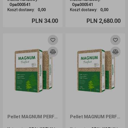
Opa000541
Opa000541
Koszt dostawy
:
0,00
Koszt dostawy
:
0,00
Ilość sztuk
Ilość sztuk
PLN 34.00
PLN 2,680.00
Dodaj do koszyka
Dodaj do koszyka
Pellet MAGNUM PERFECT 1050kg dostawa Śląsk
Pellet MAGNUM PERFECT 1050kg dostawa Wrocław i okolice