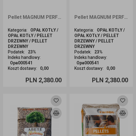
Pellet MAGNUM PERFECT 1050kg dostawa Opole i okolice
Pellet MAGNUM PERFECT 1050kg dostawa Kraków i okolice
Kategoria
:
OPAŁ KOTŁY /
Kategoria
:
OPAŁ KOTŁY /
OPAŁ KOTŁY / PELLET
OPAŁ KOTŁY / PELLET
DRZEWNY / PELLET
DRZEWNY / PELLET
DRZEWNY
DRZEWNY
Podatek
:
23%
Podatek
:
23%
Indeks handlowy
:
Indeks handlowy
:
Opa000541
Opa000541
Koszt dostawy
:
0,00
Koszt dostawy
:
0,00
Ilość sztuk
Ilość sztuk
PLN 2,380.00
PLN 2,380.00
Dodaj do koszyka
Dodaj do koszyka