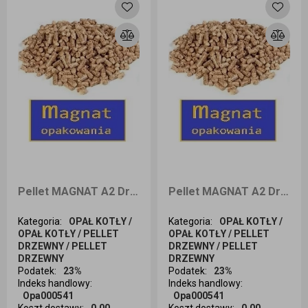
Pellet MAGNAT A2 Drzewny 6mm Workowany 1050kg dostawa Wrocław i okolice
Pellet MAGNAT A2 Drzewny 6mm 1050kg dostawa Kraków i okolice
Kategoria
:
OPAŁ KOTŁY /
Kategoria
:
OPAŁ KOTŁY /
OPAŁ KOTŁY / PELLET
OPAŁ KOTŁY / PELLET
DRZEWNY / PELLET
DRZEWNY / PELLET
DRZEWNY
DRZEWNY
Podatek
:
23%
Podatek
:
23%
Indeks handlowy
:
Indeks handlowy
:
Opa000541
Opa000541
Koszt dostawy
:
0,00
Koszt dostawy
:
0,00