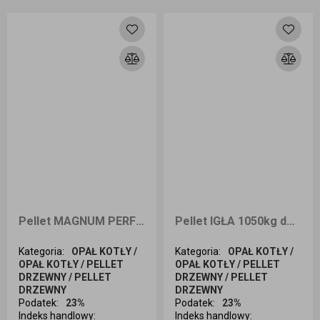
Dodaj do koszyka
Dodaj do koszyka
Pellet MAGNUM PERFECT 975kg
Pellet IGŁA 1050kg dostawa Opole i okolice
Kategoria
:
OPAŁ KOTŁY /
Kategoria
:
OPAŁ KOTŁY /
OPAŁ KOTŁY / PELLET
OPAŁ KOTŁY / PELLET
DRZEWNY / PELLET
DRZEWNY / PELLET
DRZEWNY
DRZEWNY
Podatek
:
23%
Podatek
:
23%
Indeks handlowy
:
Indeks handlowy
: