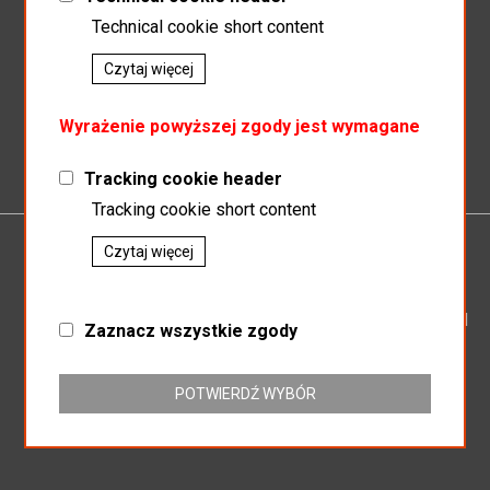
Technical cookie short content
Czytaj więcej
Zapisz do newslettera
Wyrażenie powyższej zgody jest wymagane
Tracking cookie header
Tracking cookie short content
Czytaj więcej
P.P.H.U.MAGNAT
SP.J SŁAWOMIR KOSZEWSKI BOGUSŁAW KOSZEWSKI
Zaznacz wszystkie zgody
ul. Mikołowska 164
43-187 Orzesze
NIP: 635-16-25-438
POTWIERDŹ WYBÓR
REGON: 276803104
+32 718-63-86
hurtowniamagnat@gmail.com