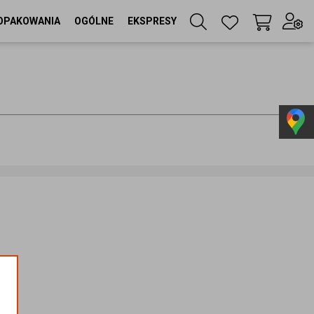
OPAKOWANIA
OGÓLNE
EKSPRESY
Twój koszyk
(
0
szt
)
Zaloguj się
lub
Zarejestruj się
Język
PL
Waluta
zł