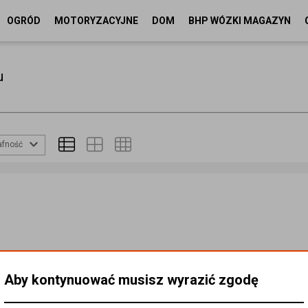
OGRÓD
MOTORYZACYJNE
DOM
BHP WÓZKI MAGAZYN
u
afność
Aby kontynuować musisz wyrazić zgodę