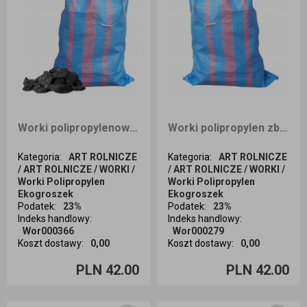
Worki polipropylenowe na węgiel piasek niebieski 50x80 30 kg z zaciągiem 50 sztuk
Worki polipropylen zboże węgiel piasek niebieski 30kg 50x80 zaciągacz A`50
Kategoria
:
ART ROLNICZE
Kategoria
:
ART ROLNICZE
/ ART ROLNICZE / WORKI /
/ ART ROLNICZE / WORKI /
Worki Polipropylen
Worki Polipropylen
Ekogroszek
Ekogroszek
Podatek
:
23%
Podatek
:
23%
Indeks handlowy
:
Indeks handlowy
:
Wor000366
Wor000279
Koszt dostawy
:
0,00
Koszt dostawy
:
0,00
Ilość sztuk
Ilość sztuk
PLN 42.00
PLN 42.00
Dodaj do koszyka
Dodaj do koszyka