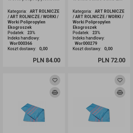
Kategoria
:
ART ROLNICZE
Kategoria
:
ART ROLNICZE
/ ART ROLNICZE / WORKI /
/ ART ROLNICZE / WORKI /
Worki Polipropylen
Worki Polipropylen
Ekogroszek
Ekogroszek
Podatek
:
23%
Podatek
:
23%
Indeks handlowy
:
Indeks handlowy
:
Wor000366
Wor000279
Koszt dostawy
:
0,00
Koszt dostawy
:
0,00
Ilość sztuk
Ilość sztuk
PLN 84.00
PLN 72.00
Dodaj do koszyka
Dodaj do koszyka