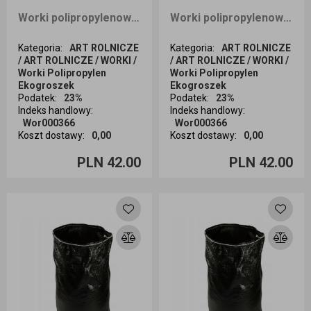
Worki polipropylenowe na zboże węgiel ekogroszek piasek 50x80 30 kg z zaciągiem 50 sztuk zielone
Worki polipropylenowe na zboże węgiel ekogroszek piasek 50x80 30 kg z zaciągiem 50 sztuk żółty
Kategoria
:
ART ROLNICZE
Kategoria
:
ART ROLNICZE
/ ART ROLNICZE / WORKI /
/ ART ROLNICZE / WORKI /
Worki Polipropylen
Worki Polipropylen
Ekogroszek
Ekogroszek
Podatek
:
23%
Podatek
:
23%
Indeks handlowy
:
Indeks handlowy
:
Wor000366
Wor000366
Koszt dostawy
:
0,00
Koszt dostawy
:
0,00
Ilość sztuk
Ilość sztuk
PLN 42.00
PLN 42.00
Dodaj do koszyka
Dodaj do koszyka