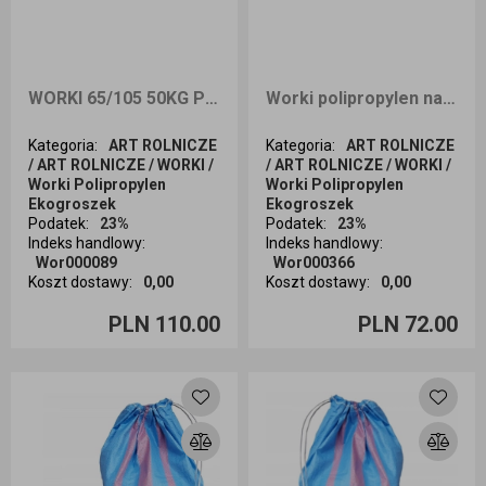
WORKI 65/105 50KG POLIPROPYLEN 80GR. A100
Worki polipropylen na zboże węgiel piasek niebieski 30kg 50g 50x80 A`100
Kategoria
:
ART ROLNICZE
Kategoria
:
ART ROLNICZE
/ ART ROLNICZE / WORKI /
/ ART ROLNICZE / WORKI /
Worki Polipropylen
Worki Polipropylen
Ekogroszek
Ekogroszek
Podatek
:
23%
Podatek
:
23%
Indeks handlowy
:
Indeks handlowy
:
Wor000089
Wor000366
Koszt dostawy
:
0,00
Koszt dostawy
:
0,00
Ilość sztuk
Ilość sztuk
PLN 110.00
PLN 72.00
Dodaj do koszyka
Dodaj do koszyka