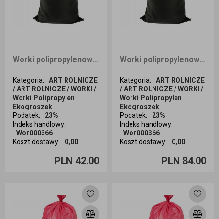
Worki polipropylenowe na węgiel piasek czarny 50x80 30 kg z zaciągiem 50 sztuk
Worki polipropylenowe na węgiel piasek czarny 50x80 30 kg z zaciągiem 100 sztuk
Kategoria
:
ART ROLNICZE
Kategoria
:
ART ROLNICZE
/ ART ROLNICZE / WORKI /
/ ART ROLNICZE / WORKI /
Worki Polipropylen
Worki Polipropylen
Ekogroszek
Ekogroszek
Podatek
:
23%
Podatek
:
23%
Indeks handlowy
:
Indeks handlowy
:
Wor000366
Wor000366
Koszt dostawy
:
0,00
Koszt dostawy
:
0,00
Ilość sztuk
Ilość sztuk
PLN 42.00
PLN 84.00
Dodaj do koszyka
Dodaj do koszyka