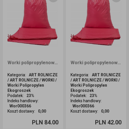
Worki polipropylenowe na zboże węgiel ekogroszek piasek 50x80 30 kg z zaciągiem 100 sztuk czerwone
Worki polipropylenowe na zboże węgiel ekogroszek piasek 50x80 30 kg z zaciągiem 50 sztuk czerwone
Kategoria
:
ART ROLNICZE
Kategoria
:
ART ROLNICZE
/ ART ROLNICZE / WORKI /
/ ART ROLNICZE / WORKI /
Worki Polipropylen
Worki Polipropylen
Ekogroszek
Ekogroszek
Podatek
:
23%
Podatek
:
23%
Indeks handlowy
:
Indeks handlowy
:
Wor000366
Wor000366
Koszt dostawy
:
0,00
Koszt dostawy
:
0,00
Ilość sztuk
Ilość sztuk
PLN 84.00
PLN 42.00