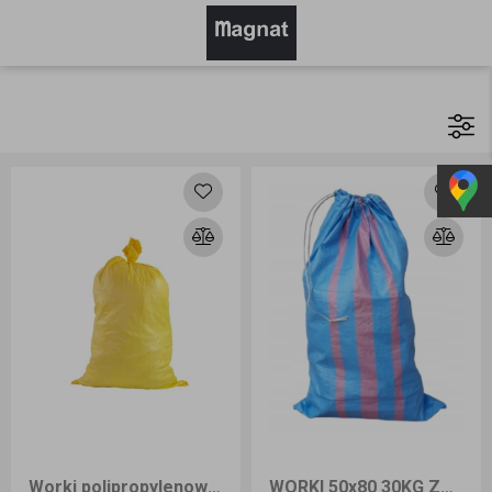
Worki polipropylenowe na zboże węgiel ekogroszek piasek 50x80 30 kg z zaciągiem 100 sztuk żółty
WORKI 50x80 30KG ZACIĄG POLIPROPYLEN NIEBIESKI A`100