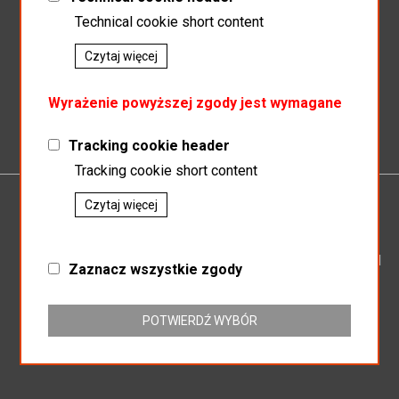
Technical cookie short content
Czytaj więcej
Zapisz do newslettera
Wyrażenie powyższej zgody jest wymagane
Tracking cookie header
Tracking cookie short content
Czytaj więcej
P.P.H.U.MAGNAT
SP.J SŁAWOMIR KOSZEWSKI BOGUSŁAW KOSZEWSKI
Zaznacz wszystkie zgody
ul. Mikołowska 164
43-187 Orzesze
NIP: 635-16-25-438
POTWIERDŹ WYBÓR
REGON: 276803104
+32 718-63-86
hurtowniamagnat@gmail.com